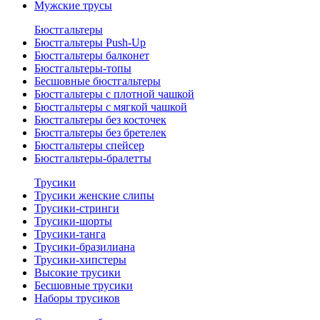
Мужские трусы
Бюстгальтеры
Бюстгальтеры Push-Up
Бюстгальтеры балконет
Бюстгальтеры-топы
Бесшовные бюстгальтеры
Бюстгальтеры с плотной чашкой
Бюстгальтеры с мягкой чашкой
Бюстгальтеры без косточек
Бюстгальтеры без бретелек
Бюстгальтеры спейсер
Бюстгальтеры-бралетты
Трусики
Трусики женские слипы
Трусики-стринги
Трусики-шорты
Трусики-танга
Трусики-бразилиана
Трусики-хипстеры
Высокие трусики
Бесшовные трусики
Наборы трусиков