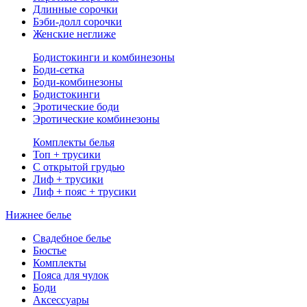
Длинные сорочки
Бэби-долл сорочки
Женские неглиже
Бодистокинги и комбинезоны
Боди-сетка
Боди-комбинезоны
Бодистокинги
Эротические боди
Эротические комбинезоны
Комплекты белья
Топ + трусики
С открытой грудью
Лиф + трусики
Лиф + пояс + трусики
Нижнее белье
Свадебное белье
Бюстье
Комплекты
Пояса для чулок
Боди
Аксессуары