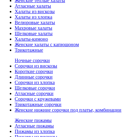
Женские теплые халаты
Атласные халаты
Халаты из вискозы
Халаты из хлопка
Велюровые халаты
Махровые халаты
Шелковые халаты
Халаты-кимоно
Женские халаты с капюшоном
Трикотажные
Ночные сорочки
Сорочки из вискозы
Короткие сорочки
Длинные сорочки
Сорочки из хлопка
Шелковые сорочки
Атласные сорочки
Сорочки с кружевами
Трикотажные сорочки
Женские нижние сорочки под платье, комбинации
Женские пижамы
Атласные пижамы
Пижамы из хлопка
Пижамы из вискозы