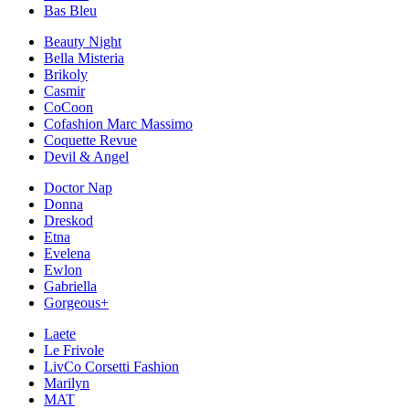
Bas Bleu
Beauty Night
Bella Misteria
Brikoly
Casmir
CoCoon
Cofashion Marc Massimo
Coquette Revue
Devil & Angel
Doctor Nap
Donna
Dreskod
Etna
Evelena
Ewlon
Gabriella
Gorgeous+
Laete
Le Frivole
LivCo Corsetti Fashion
Marilyn
MAT