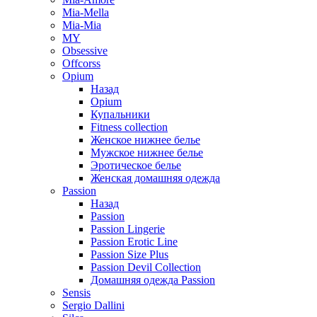
Mia-Mella
Mia-Mia
MY
Obsessive
Offcorss
Opium
Назад
Opium
Купальники
Fitness collection
Женское нижнее белье
Мужское нижнее белье
Эротическое белье
Женская домашняя одежда
Passion
Назад
Passion
Passion Lingerie
Passion Erotic Line
Passion Size Plus
Passion Devil Collection
Домашняя одежда Passion
Sensis
Sergio Dallini