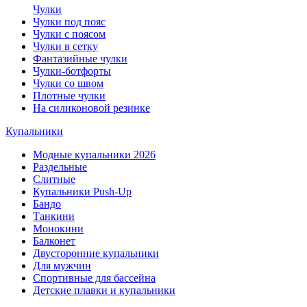
Чулки
Чулки под пояс
Чулки с поясом
Чулки в сетку
Фантазийные чулки
Чулки-ботфорты
Чулки со швом
Плотные чулки
На силиконовой резинке
Купальники
Модные купальники 2026
Раздельные
Слитные
Купальники Push-Up
Бандо
Танкини
Монокини
Балконет
Двусторонние купальники
Для мужчин
Спортивные для бассейна
Детские плавки и купальники