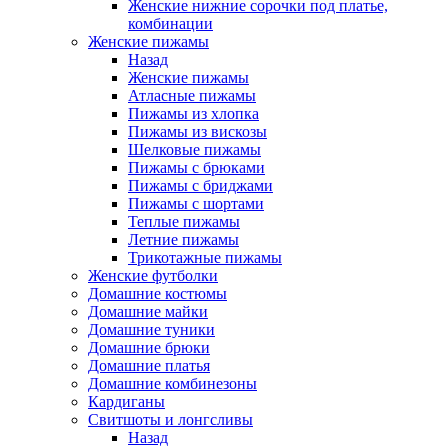
Женские нижние сорочки под платье,
комбинации
Женские пижамы
Назад
Женские пижамы
Атласные пижамы
Пижамы из хлопка
Пижамы из вискозы
Шелковые пижамы
Пижамы с брюками
Пижамы с бриджами
Пижамы с шортами
Теплые пижамы
Летние пижамы
Трикотажные пижамы
Женские футболки
Домашние костюмы
Домашние майки
Домашние туники
Домашние брюки
Домашние платья
Домашние комбинезоны
Кардиганы
Свитшоты и лонгсливы
Назад