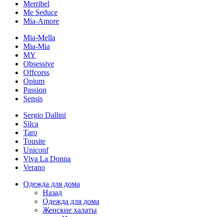
Merribel
Me Seduce
Mia-Amore
Mia-Mella
Mia-Mia
MY
Obsessive
Offcorss
Opium
Passion
Sensis
Sergio Dallini
Silca
Taro
Tousite
Uniconf
Viva La Donna
Verano
Одежда для дома
Назад
Одежда для дома
Женские халаты