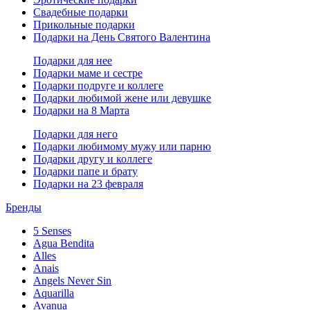
Свадебные подарки
Прикольные подарки
Подарки на День Святого Валентина
Подарки для нее
Подарки маме и сестре
Подарки подруге и коллеге
Подарки любимой жене или девушке
Подарки на 8 Марта
Подарки для него
Подарки любимому мужу или парню
Подарки другу и коллеге
Подарки папе и брату
Подарки на 23 февраля
Бренды
5 Senses
Agua Bendita
Alles
Anais
Angels Never Sin
Aquarilla
Avanua