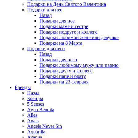
Подарки на День Святого Валентина
Подарки для нее
Назад
Подарки для нее
Подарки маме и сестре
Подарки подруге и коллеге
Подарки любимой жене или девушке
Подарки на 8 Марта
Подарки для него
Назад
Подарки для него
Подарки любимому мужу или парню
Подарки другу и коллеге
Подарки папе и брату
Подарки на 23 февраля
Бренды
Назад
Бренды
5 Senses
Agua Bendita
Alles
Anais
Angels Never Sin
Aquarilla
Avanua