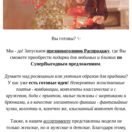
Вы готовы? ✨
Мы - да! Запускаем
предновогоднюю Распродажу
, где Вы
сможете приобрести
подарки для любимых и близких
по
СуперВыгодным предложениям
.
Думаете над
роскошным
или
уютным образом для прадника
?
У нас уже
есть готовые идеи
!
Невероятно женственные
платья - комбинации
,
комплекты классические и с
кружевом
,
боди с принтом
,
милые пижамы с шортиками и
брючками
, а
в качестве элегантного финиша
-
фантазийные
чулки, колготки
и, конечно же,
изысканный комплект белья
.
Также, в нашем
ассортименте
представлены модели не
только
женские
, но и
мужские
и
детские
. Благодаря этому,