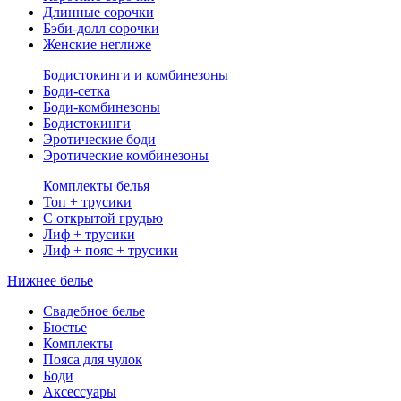
Длинные сорочки
Бэби-долл сорочки
Женские неглиже
Бодистокинги и комбинезоны
Боди-сетка
Боди-комбинезоны
Бодистокинги
Эротические боди
Эротические комбинезоны
Комплекты белья
Топ + трусики
С открытой грудью
Лиф + трусики
Лиф + пояс + трусики
Нижнее белье
Свадебное белье
Бюстье
Комплекты
Пояса для чулок
Боди
Аксессуары