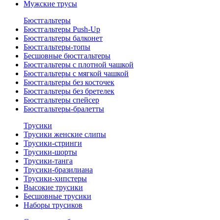
Мужские трусы
Бюстгальтеры
Бюстгальтеры Push-Up
Бюстгальтеры балконет
Бюстгальтеры-топы
Бесшовные бюстгальтеры
Бюстгальтеры с плотной чашкой
Бюстгальтеры с мягкой чашкой
Бюстгальтеры без косточек
Бюстгальтеры без бретелек
Бюстгальтеры спейсер
Бюстгальтеры-бралетты
Трусики
Трусики женские слипы
Трусики-стринги
Трусики-шорты
Трусики-танга
Трусики-бразилиана
Трусики-хипстеры
Высокие трусики
Бесшовные трусики
Наборы трусиков