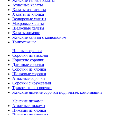
Женские теплые халаты
Атласные халаты
Халаты из вискозы
Халаты из хлопка
Велюровые халаты
Махровые халаты
Шелковые халаты
Халаты-кимоно
Женские халаты с капюшоном
Трикотажные
Ночные сорочки
Сорочки из вискозы
Короткие сорочки
Длинные сорочки
Сорочки из хлопка
Шелковые сорочки
Атласные сорочки
Сорочки с кружевами
Трикотажные сорочки
Женские нижние сорочки под платье, комбинации
Женские пижамы
Атласные пижамы
Пижамы из хлопка
Пижамы из вискозы