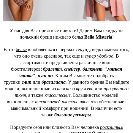
У нас для Вас приятные новости! Дарим Вам скидку на
польский бренд нижнего белья
Bella Misteria
!
В это
белье
влюбляешься с первых секунд, ведь помимо того,
что оно
очень красивое
,
так еще и
супер удобное
! В
ассортименте представлены различные виды
бюстгальтеров:
бралетт
,
спейсер
,
балконет
,
"мягкая
чашка"
,
пуш-ап
.
К ним Вы можете подобрать
трусики
слип
или
бразилиана
.
У данного бренда Вы найдете
модели, выполненные из
нежного
кружева
или
прозрачного
тюля,
а также
классические.
Большинство моделей
выполнены с
технологией плоских швов,
что обеспечивает
максимальный комфорт при ношении. В наличии есть
также
большие размеры
.
Порадуйте себя или близкого Вам человека
роскошным