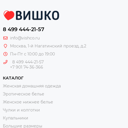
8 499 444-21-57
info@vishco.ru
Москва
, 1-й Нагатинский проезд, д.2
Пн-Пт с 10:00 до 19:00
8 499 444-21-57
+7 901 74-36-366
КАТАЛОГ
Женская домашняя одежда
Эротическое белье
Женское нижнее белье
Чулки и колготки
Купальники
Большие размеры