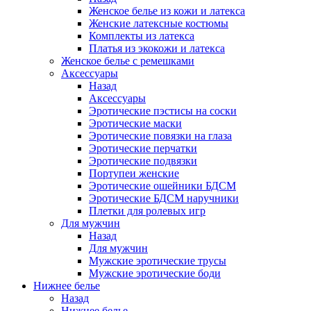
Женское белье из кожи и латекса
Женские латексные костюмы
Комплекты из латекса
Платья из экокожи и латекса
Женское белье с ремешками
Аксессуары
Назад
Аксессуары
Эротические пэстисы на соски
Эротические маски
Эротические повязки на глаза
Эротические перчатки
Эротические подвязки
Портупеи женские
Эротические ошейники БДСМ
Эротические БДСМ наручники
Плетки для ролевых игр
Для мужчин
Назад
Для мужчин
Мужские эротические трусы
Мужские эротические боди
Нижнее белье
Назад
Нижнее белье