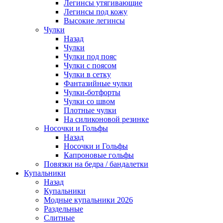
Легинсы утягивающие
Легинсы под кожу
Высокие легинсы
Чулки
Назад
Чулки
Чулки под пояс
Чулки с поясом
Чулки в сетку
Фантазийные чулки
Чулки-ботфорты
Чулки со швом
Плотные чулки
На силиконовой резинке
Носочки и Гольфы
Назад
Носочки и Гольфы
Капроновые гольфы
Повязки на бедра / бандалетки
Купальники
Назад
Купальники
Модные купальники 2026
Раздельные
Слитные