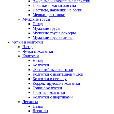
Ажурные и кружевные перчатки
Повязки и маски для сна
Пэстисы, наклейки на соски
Мешки для стирки
Мужские трусы
Назад
Мужские трусы
Мужские трусы боксеры
Мужские трусы слипы
Чулки и колготки
Назад
Чулки и колготки
Колготки
Назад
Колготки
Фантазийные колготки
Колготки с имитацией чулок
Колготки в сеточку
Корректирующие колготки
Тонкие колготки
Плотные колготки
Колготки с шортиками
Легинсы
Назад
Легинсы