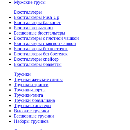
Мужские трусы
Бюстгальтеры
Бюстгальтеры Push-Up
Бюстгальтеры балконет
Бюстгальтеры-топы
Бесшовные бюстгальтеры
Бюстгальтеры с плотной чашкой
Бюстгальтеры с мягкой чашкой
Бюстгальтеры без косточек
Бюстгальтеры без бретелек
Бюстгальтеры спейсер
Бюстгальтеры-бралетты
Трусики
Трусики женские слипы
Трусики-стринги
Трусики-шорты
Трусики-танга
Трусики-бразилиана
Трусики-хипстеры
Высокие трусики
Бесшовные трусики
Наборы трусиков