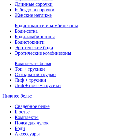
Длинные сорочки
Бэби-долл сорочки
Женские неглиже
Бодистокинги и комбинезоны
Боди-сетка
Боди-комбинезоны
Бодистокинги
Эротические боди
Эротические комбинезоны
Комплекты белья
Топ + трусики
С открытой грудью
Лиф + трусики
Лиф + пояс + трусики
Нижнее белье
Свадебное белье
Бюстье
Комплекты
Пояса для чулок
Боди
Аксессуары