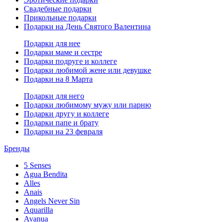
Свадебные подарки
Прикольные подарки
Подарки на День Святого Валентина
Подарки для нее
Подарки маме и сестре
Подарки подруге и коллеге
Подарки любимой жене или девушке
Подарки на 8 Марта
Подарки для него
Подарки любимому мужу или парню
Подарки другу и коллеге
Подарки папе и брату
Подарки на 23 февраля
Бренды
5 Senses
Agua Bendita
Alles
Anais
Angels Never Sin
Aquarilla
Avanua