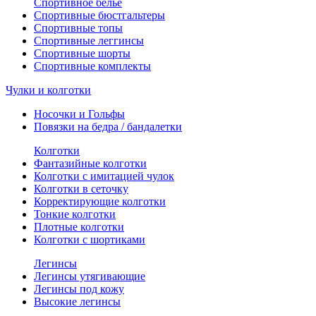
Спортивное белье
Спортивные бюстгальтеры
Спортивные топы
Спортивные леггинсы
Спортивные шорты
Спортивные комплекты
Чулки и колготки
Носочки и Гольфы
Повязки на бедра / бандалетки
Колготки
Фантазийные колготки
Колготки с имитацией чулок
Колготки в сеточку
Корректирующие колготки
Тонкие колготки
Плотные колготки
Колготки с шортиками
Легинсы
Легинсы утягивающие
Легинсы под кожу
Высокие легинсы