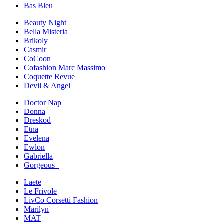
Bas Bleu
Beauty Night
Bella Misteria
Brikoly
Casmir
CoCoon
Cofashion Marc Massimo
Coquette Revue
Devil & Angel
Doctor Nap
Donna
Dreskod
Etna
Evelena
Ewlon
Gabriella
Gorgeous+
Laete
Le Frivole
LivCo Corsetti Fashion
Marilyn
MAT