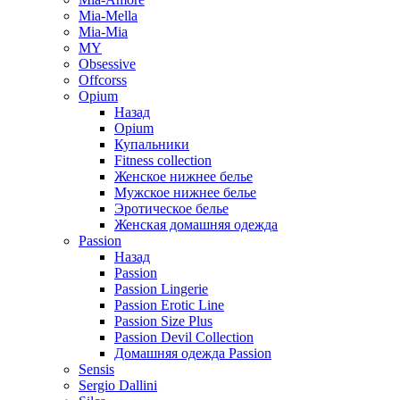
Mia-Mella
Mia-Mia
MY
Obsessive
Offcorss
Opium
Назад
Opium
Купальники
Fitness collection
Женское нижнее белье
Мужское нижнее белье
Эротическое белье
Женская домашняя одежда
Passion
Назад
Passion
Passion Lingerie
Passion Erotic Line
Passion Size Plus
Passion Devil Collection
Домашняя одежда Passion
Sensis
Sergio Dallini