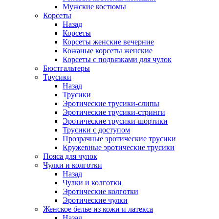
Мужские костюмы
Корсеты
Назад
Корсеты
Корсеты женские вечерние
Кожаные корсеты женские
Корсеты с подвязками для чулок
Бюстгальтеры
Трусики
Назад
Трусики
Эротические трусики-слипы
Эротические трусики-стринги
Эротические трусики-шортики
Трусики с доступом
Прозрачные эротические трусики
Кружевные эротические трусики
Пояса для чулок
Чулки и колготки
Назад
Чулки и колготки
Эротические колготки
Эротические чулки
Женское белье из кожи и латекса
Назад