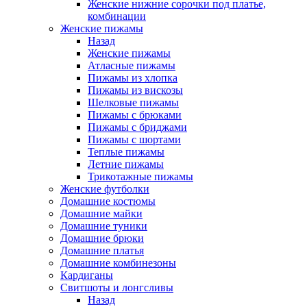
Женские нижние сорочки под платье,
комбинации
Женские пижамы
Назад
Женские пижамы
Атласные пижамы
Пижамы из хлопка
Пижамы из вискозы
Шелковые пижамы
Пижамы с брюками
Пижамы с бриджами
Пижамы с шортами
Теплые пижамы
Летние пижамы
Трикотажные пижамы
Женские футболки
Домашние костюмы
Домашние майки
Домашние туники
Домашние брюки
Домашние платья
Домашние комбинезоны
Кардиганы
Свитшоты и лонгсливы
Назад