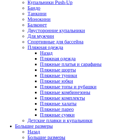
Купальники Push-Up
Бандо
Танкини
Монокини
Балконет
Двусторонние купальники
Для мужчин
Спортивные для бассейна
Пляжная одежда
Назад
Пляжная одежда
Пляжные платья и сарафаны
Пляжные шорты
Пляжные туники
Пляжные юбки
Пляжные топы и рубашки
Пляжные комбинезоны
Пляжные комплекты
Пляжные халаты
Пляжные парео
Пляжные сумки
Детские плавки и купальники
Большие размеры
Назад
Большие размеры