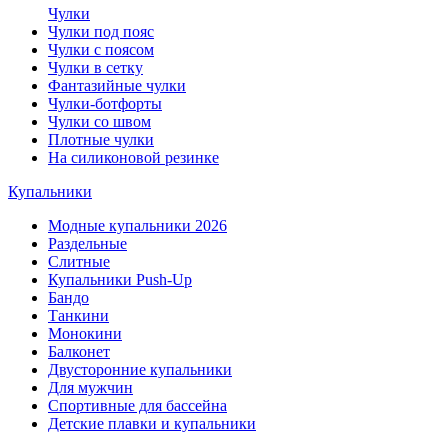
Чулки
Чулки под пояс
Чулки с поясом
Чулки в сетку
Фантазийные чулки
Чулки-ботфорты
Чулки со швом
Плотные чулки
На силиконовой резинке
Купальники
Модные купальники 2026
Раздельные
Слитные
Купальники Push-Up
Бандо
Танкини
Монокини
Балконет
Двусторонние купальники
Для мужчин
Спортивные для бассейна
Детские плавки и купальники