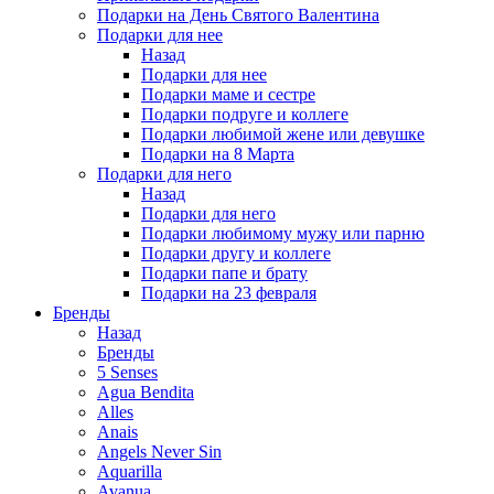
Подарки на День Святого Валентина
Подарки для нее
Назад
Подарки для нее
Подарки маме и сестре
Подарки подруге и коллеге
Подарки любимой жене или девушке
Подарки на 8 Марта
Подарки для него
Назад
Подарки для него
Подарки любимому мужу или парню
Подарки другу и коллеге
Подарки папе и брату
Подарки на 23 февраля
Бренды
Назад
Бренды
5 Senses
Agua Bendita
Alles
Anais
Angels Never Sin
Aquarilla
Avanua