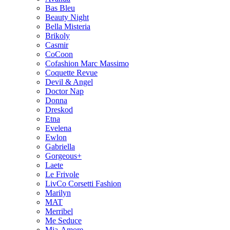
Bas Bleu
Beauty Night
Bella Misteria
Brikoly
Casmir
CoCoon
Cofashion Marc Massimo
Coquette Revue
Devil & Angel
Doctor Nap
Donna
Dreskod
Etna
Evelena
Ewlon
Gabriella
Gorgeous+
Laete
Le Frivole
LivCo Corsetti Fashion
Marilyn
MAT
Merribel
Me Seduce
Mia-Amore