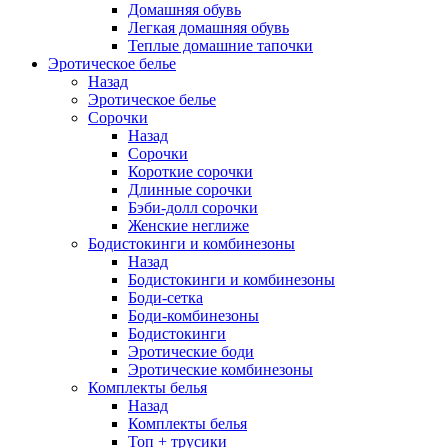
Домашняя обувь
Легкая домашняя обувь
Теплые домашние тапочки
Эротическое белье
Назад
Эротическое белье
Сорочки
Назад
Сорочки
Короткие сорочки
Длинные сорочки
Бэби-долл сорочки
Женские неглиже
Бодистокинги и комбинезоны
Назад
Бодистокинги и комбинезоны
Боди-сетка
Боди-комбинезоны
Бодистокинги
Эротические боди
Эротические комбинезоны
Комплекты белья
Назад
Комплекты белья
Топ + трусики