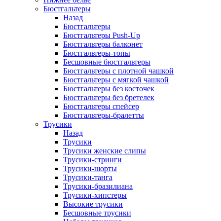
Бюстгальтеры
Назад
Бюстгальтеры
Бюстгальтеры Push-Up
Бюстгальтеры балконет
Бюстгальтеры-топы
Бесшовные бюстгальтеры
Бюстгальтеры с плотной чашкой
Бюстгальтеры с мягкой чашкой
Бюстгальтеры без косточек
Бюстгальтеры без бретелек
Бюстгальтеры спейсер
Бюстгальтеры-бралетты
Трусики
Назад
Трусики
Трусики женские слипы
Трусики-стринги
Трусики-шорты
Трусики-танга
Трусики-бразилиана
Трусики-хипстеры
Высокие трусики
Бесшовные трусики