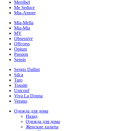
Merribel
Me Seduce
Mia-Amore
Mia-Mella
Mia-Mia
MY
Obsessive
Offcorss
Opium
Passion
Sensis
Sergio Dallini
Silca
Taro
Tousite
Uniconf
Viva La Donna
Verano
Одежда для дома
Назад
Одежда для дома
Женские халаты