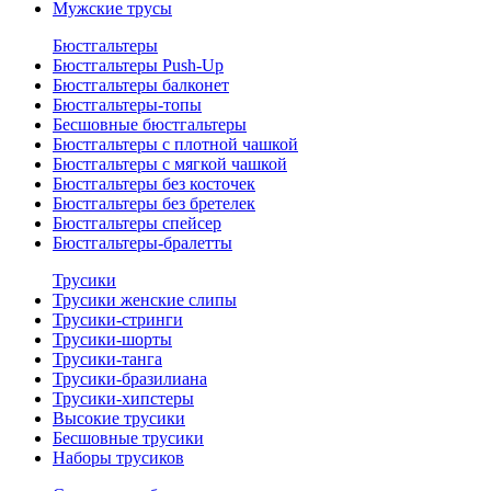
Мужские трусы
Бюстгальтеры
Бюстгальтеры Push-Up
Бюстгальтеры балконет
Бюстгальтеры-топы
Бесшовные бюстгальтеры
Бюстгальтеры с плотной чашкой
Бюстгальтеры с мягкой чашкой
Бюстгальтеры без косточек
Бюстгальтеры без бретелек
Бюстгальтеры спейсер
Бюстгальтеры-бралетты
Трусики
Трусики женские слипы
Трусики-стринги
Трусики-шорты
Трусики-танга
Трусики-бразилиана
Трусики-хипстеры
Высокие трусики
Бесшовные трусики
Наборы трусиков