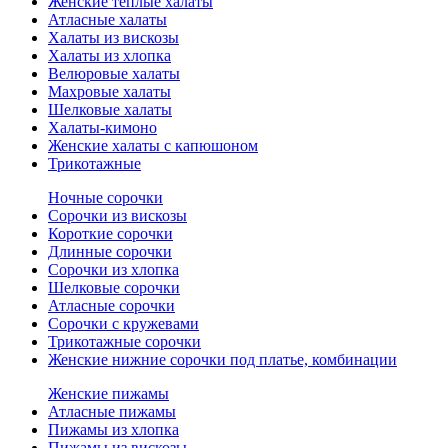
Женские теплые халаты
Атласные халаты
Халаты из вискозы
Халаты из хлопка
Велюровые халаты
Махровые халаты
Шелковые халаты
Халаты-кимоно
Женские халаты с капюшоном
Трикотажные
Ночные сорочки
Сорочки из вискозы
Короткие сорочки
Длинные сорочки
Сорочки из хлопка
Шелковые сорочки
Атласные сорочки
Сорочки с кружевами
Трикотажные сорочки
Женские нижние сорочки под платье, комбинации
Женские пижамы
Атласные пижамы
Пижамы из хлопка
Пижамы из вискозы