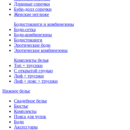
Длинные сорочки
Бэби-долл сорочки
Женские неглиже
Бодистокинги и комбинезоны
Боди-сетка
Боди-комбинезоны
Бодистокинги
Эротические боди
Эротические комбинезоны
Комплекты белья
Топ + трусики
С открытой грудью
Лиф + трусики
Лиф + пояс + трусики
Нижнее белье
Свадебное белье
Бюстье
Комплекты
Пояса для чулок
Боди
Аксессуары