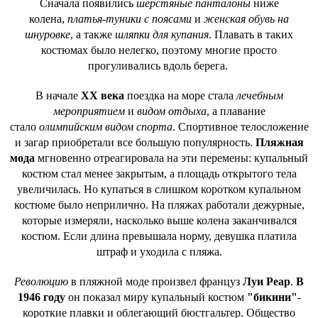
Сначала появились
шерстяные панталоны
ниже
колена,
платья-туники с поясами
и
женская обувь на
шнуровке
, а также
шляпки для купания
. Плавать в таких
костюмах было нелегко, поэтому многие просто
прогуливались вдоль берега.
В начале
XX века
поездка на море стала
лечебным
мероприятием
и
видом отдыха
, а плавание
стало
олимпийским видом спорта
. Спортивное телосложение
и загар приобретали все большую популярность.
Пляжная
мода
мгновенно отреагировала на эти перемены: купальный
костюм стал менее закрытым, а площадь открытого тела
увеличилась. Но купаться в слишком коротком купальном
костюме было неприлично. На пляжах работали дежурные,
которые измеряли, насколько выше колена заканчивался
костюм. Если длина превышала норму, девушка платила
штраф и уходила с пляжа.
Революцию
в пляжной моде произвел француз
Луи Реар
.
В
1946 году
он показал миру купальный костюм
"бикини"
-
короткие плавки и облегающий бюстгальтер. Общество