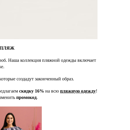
ПЛЯЖ
дероб. Наша коллекция пляжной одежды включает
же.
которые создадут законченный образ.
редлагаем
скидку 16%
на всю
пляжную одежду
!
рименить
промокод
.