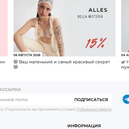
06 АВГУСТА 2026
04 А
зин
😻 Ваш маленький и самый красивый секрет
🌿 
😻
муж
РАССЫЛКА
ПОДПИСАТЬСЯ
ку «Подписаться» вы принимаете условия
Публичной оферты
.
ИНФОРМАЦИЯ