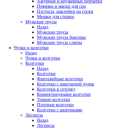
Ажурные и кружевные перчатки
Повязки и маски для сна
Пэстисы, наклейки на соски
Мешки для стирки
Мужские трусы
Назад
Мужские трусы
Мужские трусы боксеры
Мужские трусы слипы
Чулки и колготки
Назад
Чулки и колготки
Колготки
Назад
Колготки
Фантазийные колготки
Колготки с имитацией чулок
Колготки в сеточку
Корректирующие колготки
Тонкие колготки
Плотные колготки
Колготки с шортиками
Легинсы
Назад
Легинсы