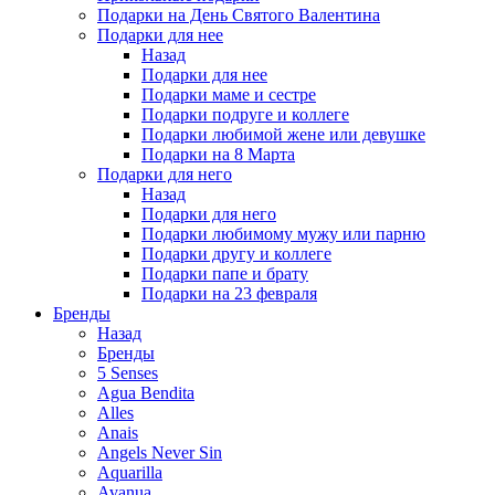
Подарки на День Святого Валентина
Подарки для нее
Назад
Подарки для нее
Подарки маме и сестре
Подарки подруге и коллеге
Подарки любимой жене или девушке
Подарки на 8 Марта
Подарки для него
Назад
Подарки для него
Подарки любимому мужу или парню
Подарки другу и коллеге
Подарки папе и брату
Подарки на 23 февраля
Бренды
Назад
Бренды
5 Senses
Agua Bendita
Alles
Anais
Angels Never Sin
Aquarilla
Avanua