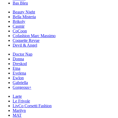
Bas Bleu
Beauty Night
Bella Misteria
Brikoly
Casmir
CoCoon
Cofashion Marc Massimo
Coquette Revue
Devil & Angel
Doctor Nap
Donna
Dreskod
Etna
Evelena
Ewlon
Gabriella
Gorgeous+
Laete
Le Frivole
LivCo Corsetti Fashion
Marilyn
MAT