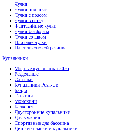
Чулки
Чулки под пояс
Чулки с поясом
Чулки в сетку
Фантазийные чулки
Чулки-ботфорты
Чулки со швом
Плотные чулки
На силиконовой резинке
Купальники
Модные купальники 2026
Раздельные
Слитные
Купальники Push-Up
Бандо
Танкини
Монокини
Балконет
Двусторонние купальники
Для мужчин
Спортивные для бассейна
Детские плавки и купальники