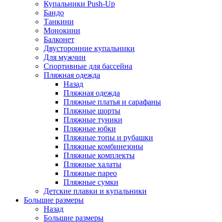
Купальники Push-Up
Бандо
Танкини
Монокини
Балконет
Двусторонние купальники
Для мужчин
Спортивные для бассейна
Пляжная одежда
Назад
Пляжная одежда
Пляжные платья и сарафаны
Пляжные шорты
Пляжные туники
Пляжные юбки
Пляжные топы и рубашки
Пляжные комбинезоны
Пляжные комплекты
Пляжные халаты
Пляжные парео
Пляжные сумки
Детские плавки и купальники
Большие размеры
Назад
Большие размеры