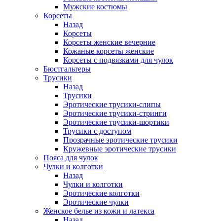
Мужские костюмы
Корсеты
Назад
Корсеты
Корсеты женские вечерние
Кожаные корсеты женские
Корсеты с подвязками для чулок
Бюстгальтеры
Трусики
Назад
Трусики
Эротические трусики-слипы
Эротические трусики-стринги
Эротические трусики-шортики
Трусики с доступом
Прозрачные эротические трусики
Кружевные эротические трусики
Пояса для чулок
Чулки и колготки
Назад
Чулки и колготки
Эротические колготки
Эротические чулки
Женское белье из кожи и латекса
Назад