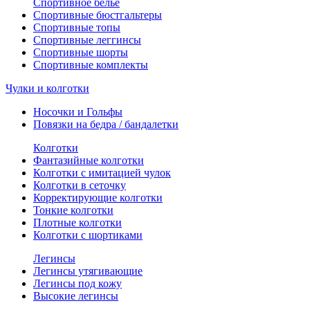
Спортивное белье
Спортивные бюстгальтеры
Спортивные топы
Спортивные леггинсы
Спортивные шорты
Спортивные комплекты
Чулки и колготки
Носочки и Гольфы
Повязки на бедра / бандалетки
Колготки
Фантазийные колготки
Колготки с имитацией чулок
Колготки в сеточку
Корректирующие колготки
Тонкие колготки
Плотные колготки
Колготки с шортиками
Легинсы
Легинсы утягивающие
Легинсы под кожу
Высокие легинсы