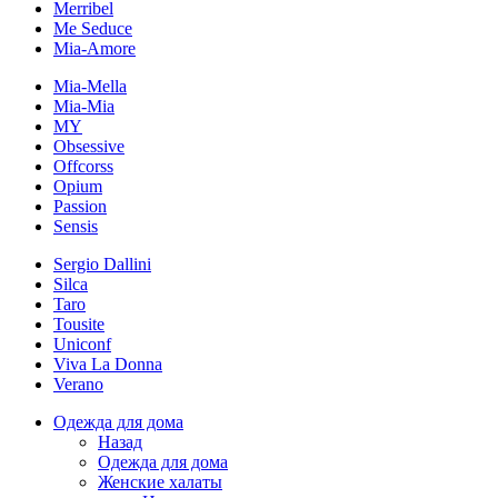
Merribel
Me Seduce
Mia-Amore
Mia-Mella
Mia-Mia
MY
Obsessive
Offcorss
Opium
Passion
Sensis
Sergio Dallini
Silca
Taro
Tousite
Uniconf
Viva La Donna
Verano
Одежда для дома
Назад
Одежда для дома
Женские халаты