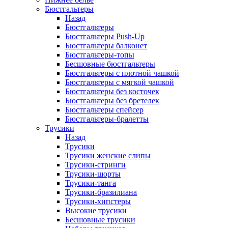
Бюстгальтеры
Назад
Бюстгальтеры
Бюстгальтеры Push-Up
Бюстгальтеры балконет
Бюстгальтеры-топы
Бесшовные бюстгальтеры
Бюстгальтеры с плотной чашкой
Бюстгальтеры с мягкой чашкой
Бюстгальтеры без косточек
Бюстгальтеры без бретелек
Бюстгальтеры спейсер
Бюстгальтеры-бралетты
Трусики
Назад
Трусики
Трусики женские слипы
Трусики-стринги
Трусики-шорты
Трусики-танга
Трусики-бразилиана
Трусики-хипстеры
Высокие трусики
Бесшовные трусики