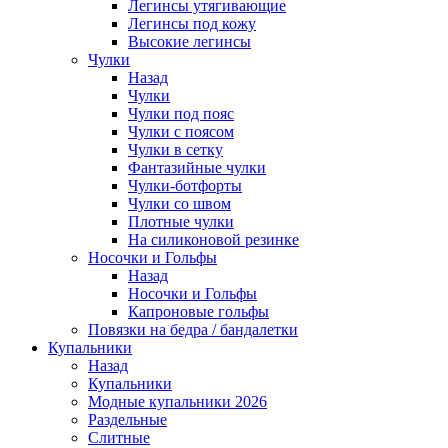
Легинсы утягивающие
Легинсы под кожу
Высокие легинсы
Чулки
Назад
Чулки
Чулки под пояс
Чулки с поясом
Чулки в сетку
Фантазийные чулки
Чулки-ботфорты
Чулки со швом
Плотные чулки
На силиконовой резинке
Носочки и Гольфы
Назад
Носочки и Гольфы
Капроновые гольфы
Повязки на бедра / бандалетки
Купальники
Назад
Купальники
Модные купальники 2026
Раздельные
Слитные