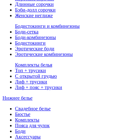
Длинные сорочки
Бэби-долл сорочки
Женские неглиже
Бодистокинги и комбинезоны
Боди-сетка
Боди-комбинезоны
Бодистокинги
Эротические боди
Эротические комбинезоны
Комплекты белья
Топ + трусики
С открытой грудью
Лиф + трусики
Лиф + пояс + трусики
Нижнее белье
Свадебное белье
Бюстье
Комплекты
Пояса для чулок
Боди
Аксессуары