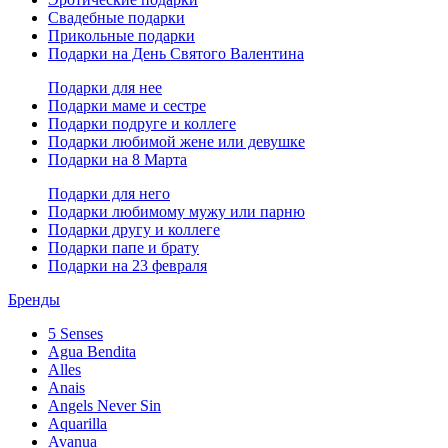
Свадебные подарки
Прикольные подарки
Подарки на День Святого Валентина
Подарки для нее
Подарки маме и сестре
Подарки подруге и коллеге
Подарки любимой жене или девушке
Подарки на 8 Марта
Подарки для него
Подарки любимому мужу или парню
Подарки другу и коллеге
Подарки папе и брату
Подарки на 23 февраля
Бренды
5 Senses
Agua Bendita
Alles
Anais
Angels Never Sin
Aquarilla
Avanua