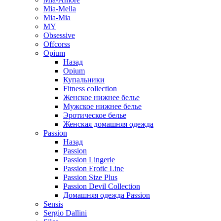
Mia-Mella
Mia-Mia
MY
Obsessive
Offcorss
Opium
Назад
Opium
Купальники
Fitness collection
Женское нижнее белье
Мужское нижнее белье
Эротическое белье
Женская домашняя одежда
Passion
Назад
Passion
Passion Lingerie
Passion Erotic Line
Passion Size Plus
Passion Devil Collection
Домашняя одежда Passion
Sensis
Sergio Dallini