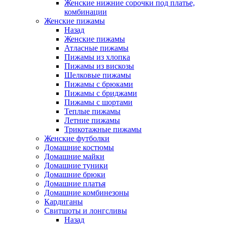
Женские нижние сорочки под платье,
комбинации
Женские пижамы
Назад
Женские пижамы
Атласные пижамы
Пижамы из хлопка
Пижамы из вискозы
Шелковые пижамы
Пижамы с брюками
Пижамы с бриджами
Пижамы с шортами
Теплые пижамы
Летние пижамы
Трикотажные пижамы
Женские футболки
Домашние костюмы
Домашние майки
Домашние туники
Домашние брюки
Домашние платья
Домашние комбинезоны
Кардиганы
Свитшоты и лонгсливы
Назад