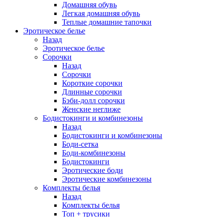
Домашняя обувь
Легкая домашняя обувь
Теплые домашние тапочки
Эротическое белье
Назад
Эротическое белье
Сорочки
Назад
Сорочки
Короткие сорочки
Длинные сорочки
Бэби-долл сорочки
Женские неглиже
Бодистокинги и комбинезоны
Назад
Бодистокинги и комбинезоны
Боди-сетка
Боди-комбинезоны
Бодистокинги
Эротические боди
Эротические комбинезоны
Комплекты белья
Назад
Комплекты белья
Топ + трусики