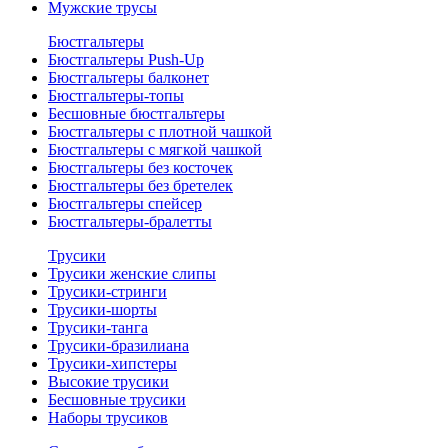
Мужские трусы
Бюстгальтеры
Бюстгальтеры Push-Up
Бюстгальтеры балконет
Бюстгальтеры-топы
Бесшовные бюстгальтеры
Бюстгальтеры с плотной чашкой
Бюстгальтеры с мягкой чашкой
Бюстгальтеры без косточек
Бюстгальтеры без бретелек
Бюстгальтеры спейсер
Бюстгальтеры-бралетты
Трусики
Трусики женские слипы
Трусики-стринги
Трусики-шорты
Трусики-танга
Трусики-бразилиана
Трусики-хипстеры
Высокие трусики
Бесшовные трусики
Наборы трусиков