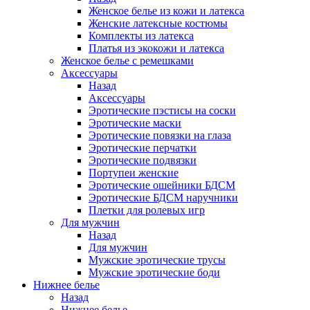
Женское белье из кожи и латекса
Женские латексные костюмы
Комплекты из латекса
Платья из экокожи и латекса
Женское белье с ремешками
Аксессуары
Назад
Аксессуары
Эротические пэстисы на соски
Эротические маски
Эротические повязки на глаза
Эротические перчатки
Эротические подвязки
Портупеи женские
Эротические ошейники БДСМ
Эротические БДСМ наручники
Плетки для ролевых игр
Для мужчин
Назад
Для мужчин
Мужские эротические трусы
Мужские эротические боди
Нижнее белье
Назад
Нижнее белье