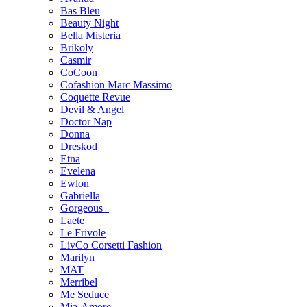
Bas Bleu
Beauty Night
Bella Misteria
Brikoly
Casmir
CoCoon
Cofashion Marc Massimo
Coquette Revue
Devil & Angel
Doctor Nap
Donna
Dreskod
Etna
Evelena
Ewlon
Gabriella
Gorgeous+
Laete
Le Frivole
LivCo Corsetti Fashion
Marilyn
MAT
Merribel
Me Seduce
Mia-Amore