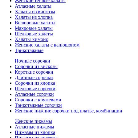
Женские теплые халаты
Атласные халаты
Халаты из вискозы
Халаты из хлопка
Велюровые халаты
Махровые халаты
Шелковые халаты
Халаты-кимоно
Женские халаты с капюшоном
Трикотажные
Ночные сорочки
Сорочки из вискозы
Короткие сорочки
Длинные сорочки
Сорочки из хлопка
Шелковые сорочки
Атласные сорочки
Сорочки с кружевами
Трикотажные сорочки
Женские нижние сорочки под платье, комбинации
Женские пижамы
Атласные пижамы
Пижамы из хлопка
Пижамы из вискозы