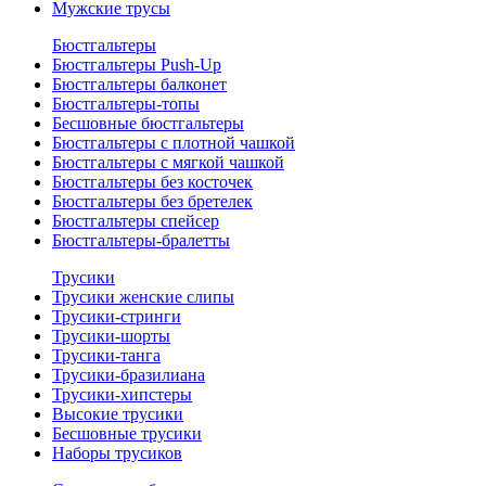
Мужские трусы
Бюстгальтеры
Бюстгальтеры Push-Up
Бюстгальтеры балконет
Бюстгальтеры-топы
Бесшовные бюстгальтеры
Бюстгальтеры с плотной чашкой
Бюстгальтеры с мягкой чашкой
Бюстгальтеры без косточек
Бюстгальтеры без бретелек
Бюстгальтеры спейсер
Бюстгальтеры-бралетты
Трусики
Трусики женские слипы
Трусики-стринги
Трусики-шорты
Трусики-танга
Трусики-бразилиана
Трусики-хипстеры
Высокие трусики
Бесшовные трусики
Наборы трусиков