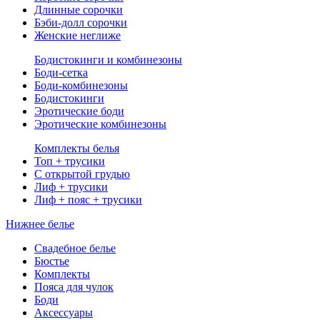
Длинные сорочки
Бэби-долл сорочки
Женские неглиже
Бодистокинги и комбинезоны
Боди-сетка
Боди-комбинезоны
Бодистокинги
Эротические боди
Эротические комбинезоны
Комплекты белья
Топ + трусики
С открытой грудью
Лиф + трусики
Лиф + пояс + трусики
Нижнее белье
Свадебное белье
Бюстье
Комплекты
Пояса для чулок
Боди
Аксессуары