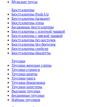
Мужские трусы
Бюстгальтеры
Бюстгальтеры Push-Up
Бюстгальтеры балконет
Бюстгальтеры-топы
Бесшовные бюстгальтеры
Бюстгальтеры с плотной чашкой
Бюстгальтеры с мягкой чашкой
Бюстгальтеры без косточек
Бюстгальтеры без бретелек
Бюстгальтеры спейсер
Бюстгальтеры-бралетты
Трусики
Трусики женские слипы
Трусики-стринги
Трусики-шорты
Трусики-танга
Трусики-бразилиана
Трусики-хипстеры
Высокие трусики
Бесшовные трусики
Наборы трусиков