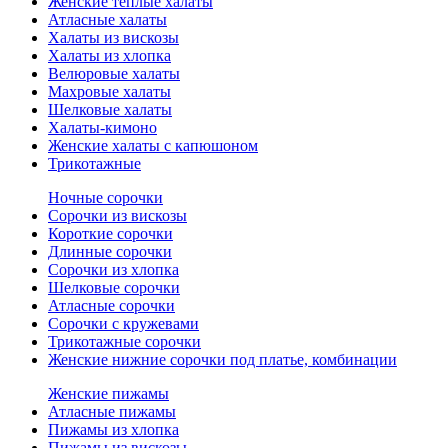
Женские теплые халаты
Атласные халаты
Халаты из вискозы
Халаты из хлопка
Велюровые халаты
Махровые халаты
Шелковые халаты
Халаты-кимоно
Женские халаты с капюшоном
Трикотажные
Ночные сорочки
Сорочки из вискозы
Короткие сорочки
Длинные сорочки
Сорочки из хлопка
Шелковые сорочки
Атласные сорочки
Сорочки с кружевами
Трикотажные сорочки
Женские нижние сорочки под платье, комбинации
Женские пижамы
Атласные пижамы
Пижамы из хлопка
Пижамы из вискозы