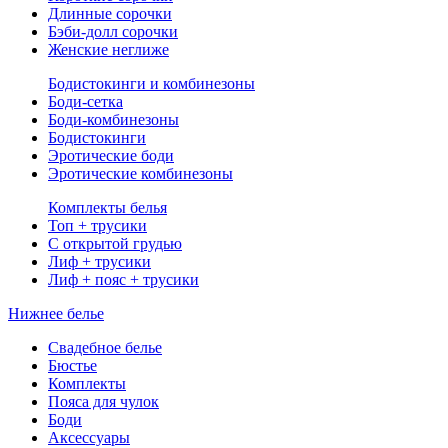
Длинные сорочки
Бэби-долл сорочки
Женские неглиже
Бодистокинги и комбинезоны
Боди-сетка
Боди-комбинезоны
Бодистокинги
Эротические боди
Эротические комбинезоны
Комплекты белья
Топ + трусики
С открытой грудью
Лиф + трусики
Лиф + пояс + трусики
Нижнее белье
Свадебное белье
Бюстье
Комплекты
Пояса для чулок
Боди
Аксессуары