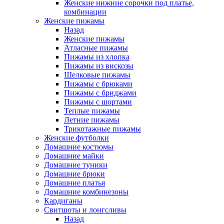
Женские нижние сорочки под платье,
комбинации
Женские пижамы
Назад
Женские пижамы
Атласные пижамы
Пижамы из хлопка
Пижамы из вискозы
Шелковые пижамы
Пижамы с брюками
Пижамы с бриджами
Пижамы с шортами
Теплые пижамы
Летние пижамы
Трикотажные пижамы
Женские футболки
Домашние костюмы
Домашние майки
Домашние туники
Домашние брюки
Домашние платья
Домашние комбинезоны
Кардиганы
Свитшоты и лонгсливы
Назад