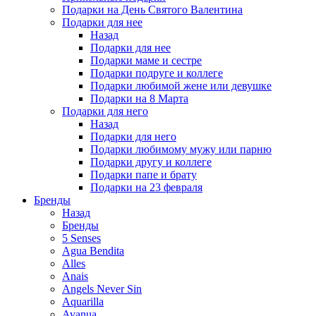
Подарки на День Святого Валентина
Подарки для нее
Назад
Подарки для нее
Подарки маме и сестре
Подарки подруге и коллеге
Подарки любимой жене или девушке
Подарки на 8 Марта
Подарки для него
Назад
Подарки для него
Подарки любимому мужу или парню
Подарки другу и коллеге
Подарки папе и брату
Подарки на 23 февраля
Бренды
Назад
Бренды
5 Senses
Agua Bendita
Alles
Anais
Angels Never Sin
Aquarilla
Avanua