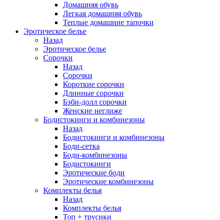
Домашняя обувь
Легкая домашняя обувь
Теплые домашние тапочки
Эротическое белье
Назад
Эротическое белье
Сорочки
Назад
Сорочки
Короткие сорочки
Длинные сорочки
Бэби-долл сорочки
Женские неглиже
Бодистокинги и комбинезоны
Назад
Бодистокинги и комбинезоны
Боди-сетка
Боди-комбинезоны
Бодистокинги
Эротические боди
Эротические комбинезоны
Комплекты белья
Назад
Комплекты белья
Топ + трусики