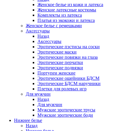
Женское белье из кожи и латекса
Женские латексные костюмы
Комплекты из латекса
Платья из экокожи и латекса
Женское белье с ремешками
Аксессуары
Назад
Аксессуары
Эротические пэстисы на соски
Эротические маски
Эротические повязки на глаза
Эротические перчатки
Эротические подвязки
Портупеи женские
Эротические ошейники БДСМ
Эротические БДСМ наручники
Плетки для ролевых игр
Для мужчин
Назад
Для мужчин
Мужские эротические трусы
Мужские эротические боди
Нижнее белье
Назад
Нижнее белье