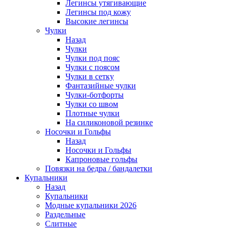
Легинсы утягивающие
Легинсы под кожу
Высокие легинсы
Чулки
Назад
Чулки
Чулки под пояс
Чулки с поясом
Чулки в сетку
Фантазийные чулки
Чулки-ботфорты
Чулки со швом
Плотные чулки
На силиконовой резинке
Носочки и Гольфы
Назад
Носочки и Гольфы
Капроновые гольфы
Повязки на бедра / бандалетки
Купальники
Назад
Купальники
Модные купальники 2026
Раздельные
Слитные