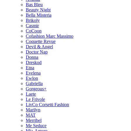
Bas Bleu
Beauty Night
Bella Misteria
Brikoly
Casmir
CoCoon
Cofashion Marc Massimo
Coquette Revue
Devil & Angel
Doctor Nap
Donna
Dreskod
Etna
Evelena
Ewlon
Gabriella
Gorgeous+
Laete
Le Frivole
LivCo Corsetti Fashion
Marilyn
MAT
Merribel
Me Seduce
Mia-Amore