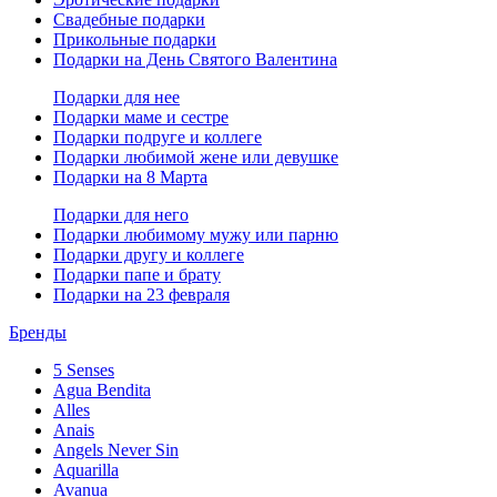
Свадебные подарки
Прикольные подарки
Подарки на День Святого Валентина
Подарки для нее
Подарки маме и сестре
Подарки подруге и коллеге
Подарки любимой жене или девушке
Подарки на 8 Марта
Подарки для него
Подарки любимому мужу или парню
Подарки другу и коллеге
Подарки папе и брату
Подарки на 23 февраля
Бренды
5 Senses
Agua Bendita
Alles
Anais
Angels Never Sin
Aquarilla
Avanua