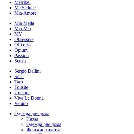
Merribel
Me Seduce
Mia-Amore
Mia-Mella
Mia-Mia
MY
Obsessive
Offcorss
Opium
Passion
Sensis
Sergio Dallini
Silca
Taro
Tousite
Uniconf
Viva La Donna
Verano
Одежда для дома
Назад
Одежда для дома
Женские халаты