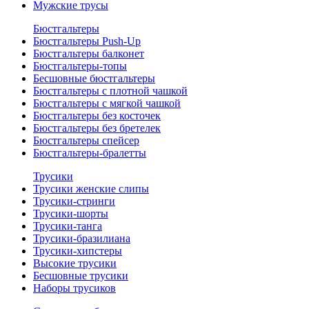
Мужские трусы
Бюстгальтеры
Бюстгальтеры Push-Up
Бюстгальтеры балконет
Бюстгальтеры-топы
Бесшовные бюстгальтеры
Бюстгальтеры с плотной чашкой
Бюстгальтеры с мягкой чашкой
Бюстгальтеры без косточек
Бюстгальтеры без бретелек
Бюстгальтеры спейсер
Бюстгальтеры-бралетты
Трусики
Трусики женские слипы
Трусики-стринги
Трусики-шорты
Трусики-танга
Трусики-бразилиана
Трусики-хипстеры
Высокие трусики
Бесшовные трусики
Наборы трусиков