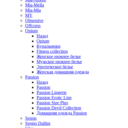
Mia-Mella
Mia-Mia
MY
Obsessive
Offcorss
Opium
Назад
Opium
Купальники
Fitness collection
Женское нижнее белье
Мужское нижнее белье
Эротическое белье
Женская домашняя одежда
Passion
Назад
Passion
Passion Lingerie
Passion Erotic Line
Passion Size Plus
Passion Devil Collection
Домашняя одежда Passion
Sensis
Sergio Dallini