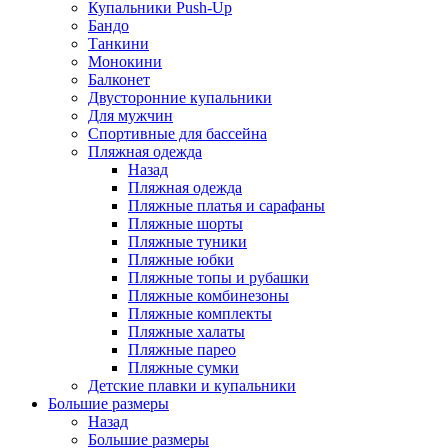
Купальники Push-Up
Бандо
Танкини
Монокини
Балконет
Двусторонние купальники
Для мужчин
Спортивные для бассейна
Пляжная одежда
Назад
Пляжная одежда
Пляжные платья и сарафаны
Пляжные шорты
Пляжные туники
Пляжные юбки
Пляжные топы и рубашки
Пляжные комбинезоны
Пляжные комплекты
Пляжные халаты
Пляжные парео
Пляжные сумки
Детские плавки и купальники
Большие размеры
Назад
Большие размеры