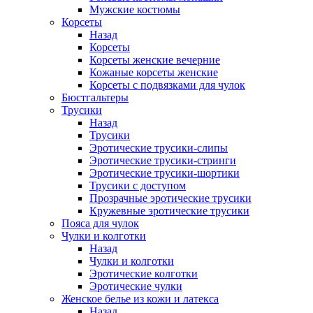
Мужские костюмы
Корсеты
Назад
Корсеты
Корсеты женские вечерние
Кожаные корсеты женские
Корсеты с подвязками для чулок
Бюстгальтеры
Трусики
Назад
Трусики
Эротические трусики-слипы
Эротические трусики-стринги
Эротические трусики-шортики
Трусики с доступом
Прозрачные эротические трусики
Кружевные эротические трусики
Пояса для чулок
Чулки и колготки
Назад
Чулки и колготки
Эротические колготки
Эротические чулки
Женское белье из кожи и латекса
Назад