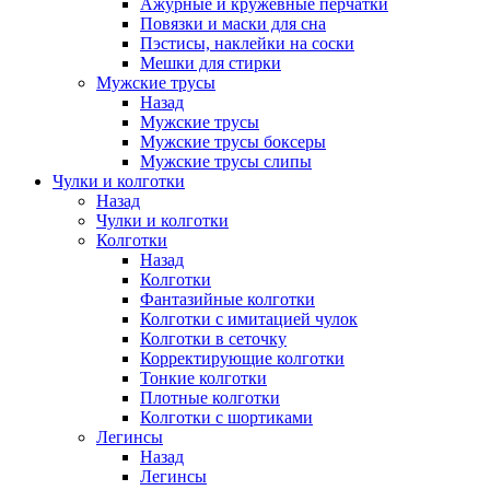
Ажурные и кружевные перчатки
Повязки и маски для сна
Пэстисы, наклейки на соски
Мешки для стирки
Мужские трусы
Назад
Мужские трусы
Мужские трусы боксеры
Мужские трусы слипы
Чулки и колготки
Назад
Чулки и колготки
Колготки
Назад
Колготки
Фантазийные колготки
Колготки с имитацией чулок
Колготки в сеточку
Корректирующие колготки
Тонкие колготки
Плотные колготки
Колготки с шортиками
Легинсы
Назад
Легинсы