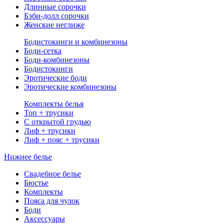
Длинные сорочки
Бэби-долл сорочки
Женские неглиже
Бодистокинги и комбинезоны
Боди-сетка
Боди-комбинезоны
Бодистокинги
Эротические боди
Эротические комбинезоны
Комплекты белья
Топ + трусики
С открытой грудью
Лиф + трусики
Лиф + пояс + трусики
Нижнее белье
Свадебное белье
Бюстье
Комплекты
Пояса для чулок
Боди
Аксессуары