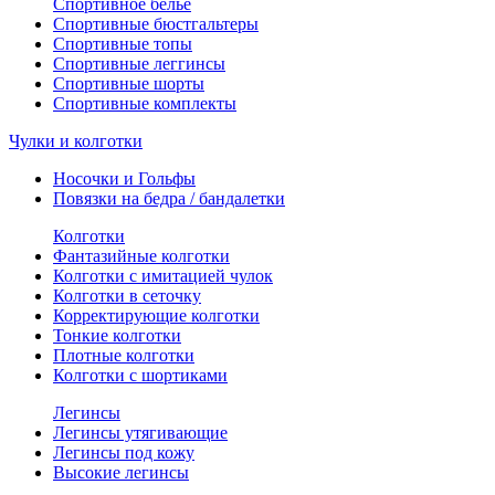
Спортивное белье
Спортивные бюстгальтеры
Спортивные топы
Спортивные леггинсы
Спортивные шорты
Спортивные комплекты
Чулки и колготки
Носочки и Гольфы
Повязки на бедра / бандалетки
Колготки
Фантазийные колготки
Колготки с имитацией чулок
Колготки в сеточку
Корректирующие колготки
Тонкие колготки
Плотные колготки
Колготки с шортиками
Легинсы
Легинсы утягивающие
Легинсы под кожу
Высокие легинсы