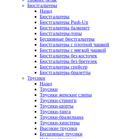
Бюстгальтеры
Назад
Бюстгальтеры
Бюстгальтеры Push-Up
Бюстгальтеры балконет
Бюстгальтеры-топы
Бесшовные бюстгальтеры
Бюстгальтеры с плотной чашкой
Бюстгальтеры с мягкой чашкой
Бюстгальтеры без косточек
Бюстгальтеры без бретелек
Бюстгальтеры спейсер
Бюстгальтеры-бралетты
Трусики
Назад
Трусики
Трусики женские слипы
Трусики-стринги
Трусики-шорты
Трусики-танга
Трусики-бразилиана
Трусики-хипстеры
Высокие трусики
Бесшовные трусики