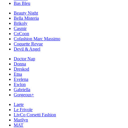
Bas Bleu
Beauty Night
Bella Misteria
Brikoly
Casmir
CoCoon
Cofashion Marc Massimo
Coquette Revue
Devil & Angel
Doctor Nap
Donna
Dreskod
Etna
Evelena
Ewlon
Gabriella
Gorgeous+
Laete
Le Frivole
LivCo Corsetti Fashion
Marilyn
MAT