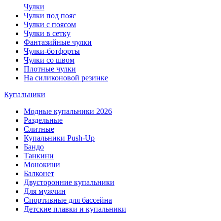
Чулки
Чулки под пояс
Чулки с поясом
Чулки в сетку
Фантазийные чулки
Чулки-ботфорты
Чулки со швом
Плотные чулки
На силиконовой резинке
Купальники
Модные купальники 2026
Раздельные
Слитные
Купальники Push-Up
Бандо
Танкини
Монокини
Балконет
Двусторонние купальники
Для мужчин
Спортивные для бассейна
Детские плавки и купальники