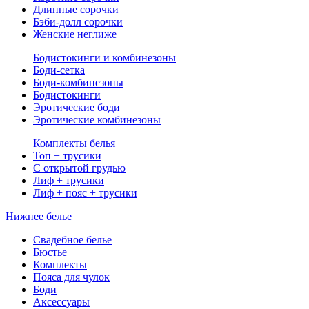
Длинные сорочки
Бэби-долл сорочки
Женские неглиже
Бодистокинги и комбинезоны
Боди-сетка
Боди-комбинезоны
Бодистокинги
Эротические боди
Эротические комбинезоны
Комплекты белья
Топ + трусики
С открытой грудью
Лиф + трусики
Лиф + пояс + трусики
Нижнее белье
Свадебное белье
Бюстье
Комплекты
Пояса для чулок
Боди
Аксессуары