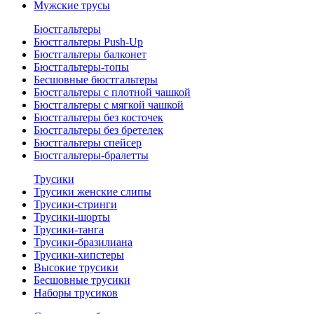
Мужские трусы
Бюстгальтеры
Бюстгальтеры Push-Up
Бюстгальтеры балконет
Бюстгальтеры-топы
Бесшовные бюстгальтеры
Бюстгальтеры с плотной чашкой
Бюстгальтеры с мягкой чашкой
Бюстгальтеры без косточек
Бюстгальтеры без бретелек
Бюстгальтеры спейсер
Бюстгальтеры-бралетты
Трусики
Трусики женские слипы
Трусики-стринги
Трусики-шорты
Трусики-танга
Трусики-бразилиана
Трусики-хипстеры
Высокие трусики
Бесшовные трусики
Наборы трусиков