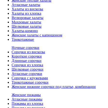
Женские теплые халаты
Атласные халаты
Халаты из вискозы
Халаты из хлопка
Велюровые халаты
Махровые халаты
Шелковые халаты
Халаты-кимоно
Женские халаты с капюшоном
Трикотажные
Ночные сорочки
Сорочки из вискозы
Короткие сорочки
Длинные сорочки
Сорочки из хлопка
Шелковые сорочки
Атласные сорочки
Сорочки с кружевами
Трикотажные сорочки
Женские нижние сорочки под платье, комбинации
Женские пижамы
Атласные пижамы
Пижамы из хлопка
Пижамы из вискозы