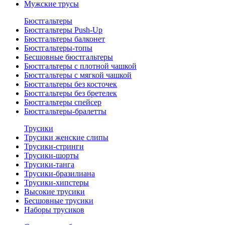
Мужские трусы
Бюстгальтеры
Бюстгальтеры Push-Up
Бюстгальтеры балконет
Бюстгальтеры-топы
Бесшовные бюстгальтеры
Бюстгальтеры с плотной чашкой
Бюстгальтеры с мягкой чашкой
Бюстгальтеры без косточек
Бюстгальтеры без бретелек
Бюстгальтеры спейсер
Бюстгальтеры-бралетты
Трусики
Трусики женские слипы
Трусики-стринги
Трусики-шорты
Трусики-танга
Трусики-бразилиана
Трусики-хипстеры
Высокие трусики
Бесшовные трусики
Наборы трусиков