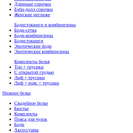
Длинные сорочки
Бэби-долл сорочки
Женские неглиже
Бодистокинги и комбинезоны
Боди-сетка
Боди-комбинезоны
Бодистокинги
Эротические боди
Эротические комбинезоны
Комплекты белья
Топ + трусики
С открытой грудью
Лиф + трусики
Лиф + пояс + трусики
Нижнее белье
Свадебное белье
Бюстье
Комплекты
Пояса для чулок
Боди
Аксессуары