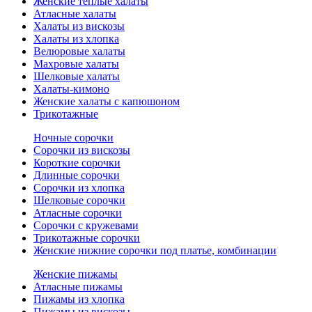
Женские теплые халаты
Атласные халаты
Халаты из вискозы
Халаты из хлопка
Велюровые халаты
Махровые халаты
Шелковые халаты
Халаты-кимоно
Женские халаты с капюшоном
Трикотажные
Ночные сорочки
Сорочки из вискозы
Короткие сорочки
Длинные сорочки
Сорочки из хлопка
Шелковые сорочки
Атласные сорочки
Сорочки с кружевами
Трикотажные сорочки
Женские нижние сорочки под платье, комбинации
Женские пижамы
Атласные пижамы
Пижамы из хлопка
Пижамы из вискозы