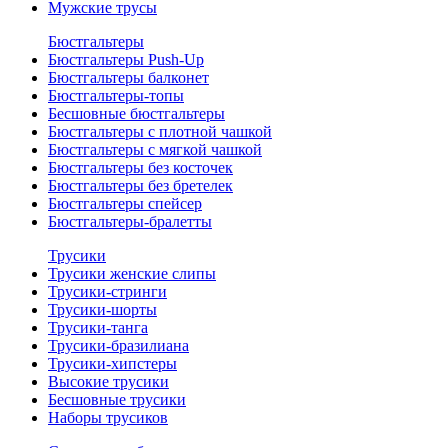
Мужские трусы
Бюстгальтеры
Бюстгальтеры Push-Up
Бюстгальтеры балконет
Бюстгальтеры-топы
Бесшовные бюстгальтеры
Бюстгальтеры с плотной чашкой
Бюстгальтеры с мягкой чашкой
Бюстгальтеры без косточек
Бюстгальтеры без бретелек
Бюстгальтеры спейсер
Бюстгальтеры-бралетты
Трусики
Трусики женские слипы
Трусики-стринги
Трусики-шорты
Трусики-танга
Трусики-бразилиана
Трусики-хипстеры
Высокие трусики
Бесшовные трусики
Наборы трусиков