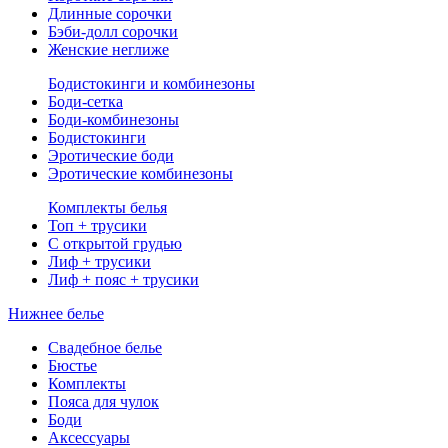
Длинные сорочки
Бэби-долл сорочки
Женские неглиже
Бодистокинги и комбинезоны
Боди-сетка
Боди-комбинезоны
Бодистокинги
Эротические боди
Эротические комбинезоны
Комплекты белья
Топ + трусики
С открытой грудью
Лиф + трусики
Лиф + пояс + трусики
Нижнее белье
Свадебное белье
Бюстье
Комплекты
Пояса для чулок
Боди
Аксессуары