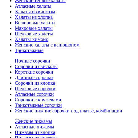
Женские теплые халаты
Атласные халаты
Халаты из вискозы
Халаты из хлопка
Велюровые халаты
Махровые халаты
Шелковые халаты
Халаты-кимоно
Женские халаты с капюшоном
Трикотажные
Ночные сорочки
Сорочки из вискозы
Короткие сорочки
Длинные сорочки
Сорочки из хлопка
Шелковые сорочки
Атласные сорочки
Сорочки с кружевами
Трикотажные сорочки
Женские нижние сорочки под платье, комбинации
Женские пижамы
Атласные пижамы
Пижамы из хлопка
Пижамы из вискозы