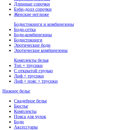
Длинные сорочки
Бэби-долл сорочки
Женские неглиже
Бодистокинги и комбинезоны
Боди-сетка
Боди-комбинезоны
Бодистокинги
Эротические боди
Эротические комбинезоны
Комплекты белья
Топ + трусики
С открытой грудью
Лиф + трусики
Лиф + пояс + трусики
Нижнее белье
Свадебное белье
Бюстье
Комплекты
Пояса для чулок
Боди
Аксессуары