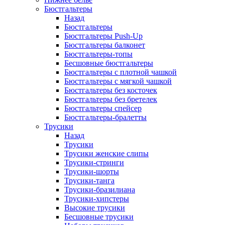
Бюстгальтеры
Назад
Бюстгальтеры
Бюстгальтеры Push-Up
Бюстгальтеры балконет
Бюстгальтеры-топы
Бесшовные бюстгальтеры
Бюстгальтеры с плотной чашкой
Бюстгальтеры с мягкой чашкой
Бюстгальтеры без косточек
Бюстгальтеры без бретелек
Бюстгальтеры спейсер
Бюстгальтеры-бралетты
Трусики
Назад
Трусики
Трусики женские слипы
Трусики-стринги
Трусики-шорты
Трусики-танга
Трусики-бразилиана
Трусики-хипстеры
Высокие трусики
Бесшовные трусики