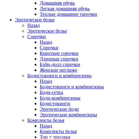
Домашняя обувь
Легкая домашняя обувь
Теплые домашние тапочки
Эротическое белье
Назад
Эротическое белье
Сорочки
Назад
Сорочки
Короткие сорочки
Длинные сорочки
Бэби-долл сорочки
Женские неглиже
Бодистокинги и комбинезоны
Назад
Бодистокинги и комбинезоны
Боди-сетка
Боди-комбинезоны
Бодистокинги
Эротические боди
Эротические комбинезоны
Комплекты белья
Назад
Комплекты белья
Топ + трусики