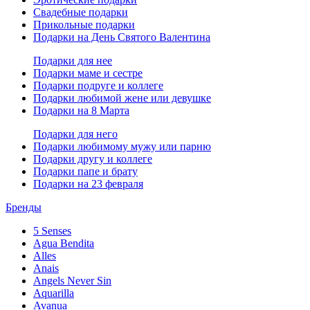
Свадебные подарки
Прикольные подарки
Подарки на День Святого Валентина
Подарки для нее
Подарки маме и сестре
Подарки подруге и коллеге
Подарки любимой жене или девушке
Подарки на 8 Марта
Подарки для него
Подарки любимому мужу или парню
Подарки другу и коллеге
Подарки папе и брату
Подарки на 23 февраля
Бренды
5 Senses
Agua Bendita
Alles
Anais
Angels Never Sin
Aquarilla
Avanua