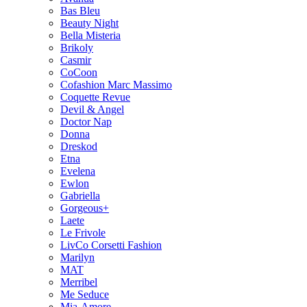
Bas Bleu
Beauty Night
Bella Misteria
Brikoly
Casmir
CoCoon
Cofashion Marc Massimo
Coquette Revue
Devil & Angel
Doctor Nap
Donna
Dreskod
Etna
Evelena
Ewlon
Gabriella
Gorgeous+
Laete
Le Frivole
LivCo Corsetti Fashion
Marilyn
MAT
Merribel
Me Seduce
Mia-Amore