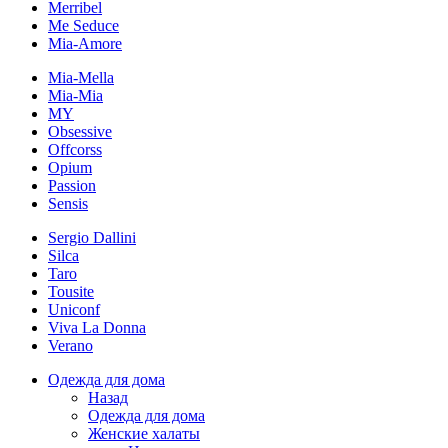
Merribel
Me Seduce
Mia-Amore
Mia-Mella
Mia-Mia
MY
Obsessive
Offcorss
Opium
Passion
Sensis
Sergio Dallini
Silca
Taro
Tousite
Uniconf
Viva La Donna
Verano
Одежда для дома
Назад
Одежда для дома
Женские халаты