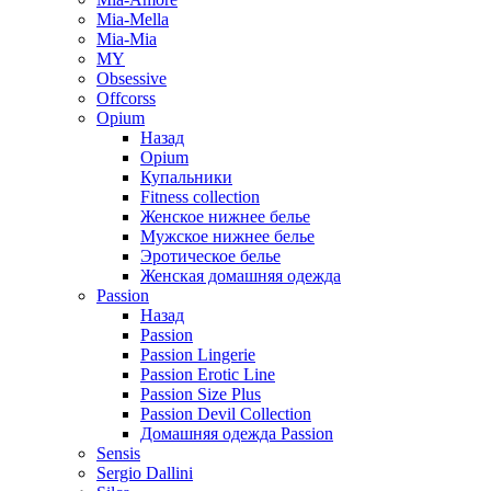
Mia-Mella
Mia-Mia
MY
Obsessive
Offcorss
Opium
Назад
Opium
Купальники
Fitness collection
Женское нижнее белье
Мужское нижнее белье
Эротическое белье
Женская домашняя одежда
Passion
Назад
Passion
Passion Lingerie
Passion Erotic Line
Passion Size Plus
Passion Devil Collection
Домашняя одежда Passion
Sensis
Sergio Dallini