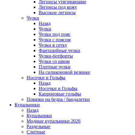
Легинсы утягивающие
Легинсы под кожу
Высокие легинсы
Чулки
Назад
Чулки
Чулки под пояс
Чулки с поясом
Чулки в сетку
Фантазийные чулки
Чулки-ботфорты
Чулки со швом
Плотные чулки
На силиконовой резинке
Носочки и Гольфы
Назад
Носочки и Гольфы
Капроновые гольфы
Повязки на бедра / бандалетки
Купальники
Назад
Купальники
Модные купальники 2026
Раздельные
Слитные