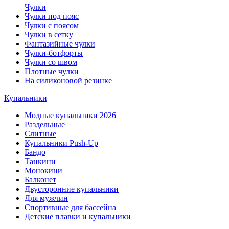
Чулки
Чулки под пояс
Чулки с поясом
Чулки в сетку
Фантазийные чулки
Чулки-ботфорты
Чулки со швом
Плотные чулки
На силиконовой резинке
Купальники
Модные купальники 2026
Раздельные
Слитные
Купальники Push-Up
Бандо
Танкини
Монокини
Балконет
Двусторонние купальники
Для мужчин
Спортивные для бассейна
Детские плавки и купальники