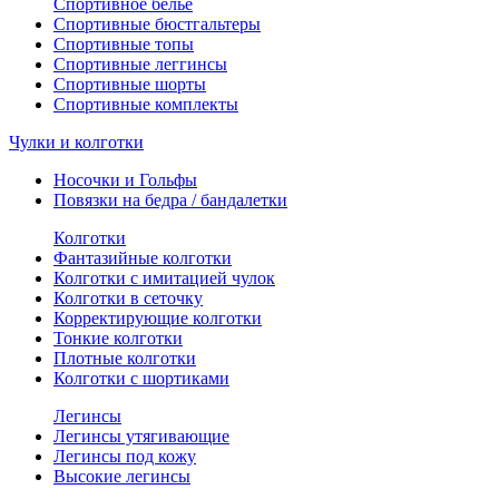
Спортивное белье
Спортивные бюстгальтеры
Спортивные топы
Спортивные леггинсы
Спортивные шорты
Спортивные комплекты
Чулки и колготки
Носочки и Гольфы
Повязки на бедра / бандалетки
Колготки
Фантазийные колготки
Колготки с имитацией чулок
Колготки в сеточку
Корректирующие колготки
Тонкие колготки
Плотные колготки
Колготки с шортиками
Легинсы
Легинсы утягивающие
Легинсы под кожу
Высокие легинсы