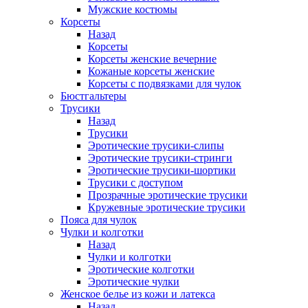
Мужские костюмы
Корсеты
Назад
Корсеты
Корсеты женские вечерние
Кожаные корсеты женские
Корсеты с подвязками для чулок
Бюстгальтеры
Трусики
Назад
Трусики
Эротические трусики-слипы
Эротические трусики-стринги
Эротические трусики-шортики
Трусики с доступом
Прозрачные эротические трусики
Кружевные эротические трусики
Пояса для чулок
Чулки и колготки
Назад
Чулки и колготки
Эротические колготки
Эротические чулки
Женское белье из кожи и латекса
Назад