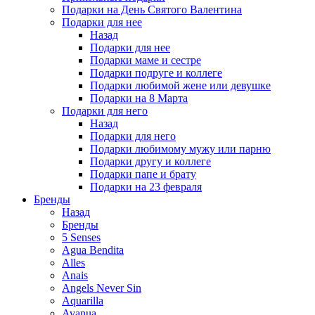
Подарки на День Святого Валентина
Подарки для нее
Назад
Подарки для нее
Подарки маме и сестре
Подарки подруге и коллеге
Подарки любимой жене или девушке
Подарки на 8 Марта
Подарки для него
Назад
Подарки для него
Подарки любимому мужу или парню
Подарки другу и коллеге
Подарки папе и брату
Подарки на 23 февраля
Бренды
Назад
Бренды
5 Senses
Agua Bendita
Alles
Anais
Angels Never Sin
Aquarilla
Avanua