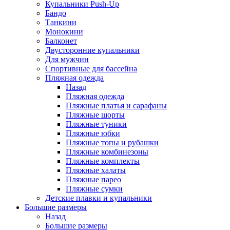
Купальники Push-Up
Бандо
Танкини
Монокини
Балконет
Двусторонние купальники
Для мужчин
Спортивные для бассейна
Пляжная одежда
Назад
Пляжная одежда
Пляжные платья и сарафаны
Пляжные шорты
Пляжные туники
Пляжные юбки
Пляжные топы и рубашки
Пляжные комбинезоны
Пляжные комплекты
Пляжные халаты
Пляжные парео
Пляжные сумки
Детские плавки и купальники
Большие размеры
Назад
Большие размеры