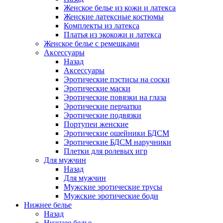
Женское белье из кожи и латекса
Женские латексные костюмы
Комплекты из латекса
Платья из экокожи и латекса
Женское белье с ремешками
Аксессуары
Назад
Аксессуары
Эротические пэстисы на соски
Эротические маски
Эротические повязки на глаза
Эротические перчатки
Эротические подвязки
Портупеи женские
Эротические ошейники БДСМ
Эротические БДСМ наручники
Плетки для ролевых игр
Для мужчин
Назад
Для мужчин
Мужские эротические трусы
Мужские эротические боди
Нижнее белье
Назад
Нижнее белье