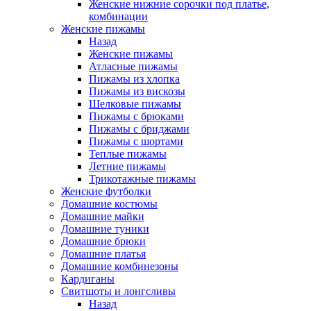
Женские нижние сорочки под платье,
комбинации
Женские пижамы
Назад
Женские пижамы
Атласные пижамы
Пижамы из хлопка
Пижамы из вискозы
Шелковые пижамы
Пижамы с брюками
Пижамы с бриджами
Пижамы с шортами
Теплые пижамы
Летние пижамы
Трикотажные пижамы
Женские футболки
Домашние костюмы
Домашние майки
Домашние туники
Домашние брюки
Домашние платья
Домашние комбинезоны
Кардиганы
Свитшоты и лонгсливы
Назад