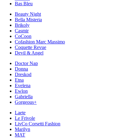
Bas Bleu
Beauty Night
Bella Misteria
Brikoly
Casmir
CoCoon
Cofashion Marc Massimo
Coquette Revue
Devil & Angel
Doctor Nap
Donna
Dreskod
Etna
Evelena
Ewlon
Gabriella
Gorgeous+
Laete
Le Frivole
LivCo Corsetti Fashion
Marilyn
MAT