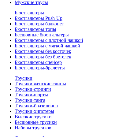
Мужские трусы
Бюстгальтеры
Бюстгальтеры Push-Up
Бюстгальтеры балконет
Бюстгальтеры-топы
Бесшовные бюстгальтеры
Бюстгальтеры с плотной чашкой
Бюстгальтеры с мягкой чашкой
Бюстгальтеры без косточек
Бюстгальтеры без бретелек
Бюстгальтеры спейсер
Бюстгальтеры-бралетты
Трусики
Трусики женские слипы
Трусики-стринги
Трусики-шорты
Трусики-танга
Трусики-бразилиана
Трусики-хипстеры
Высокие трусики
Бесшовные трусики
Наборы трусиков