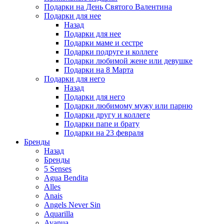
Подарки на День Святого Валентина
Подарки для нее
Назад
Подарки для нее
Подарки маме и сестре
Подарки подруге и коллеге
Подарки любимой жене или девушке
Подарки на 8 Марта
Подарки для него
Назад
Подарки для него
Подарки любимому мужу или парню
Подарки другу и коллеге
Подарки папе и брату
Подарки на 23 февраля
Бренды
Назад
Бренды
5 Senses
Agua Bendita
Alles
Anais
Angels Never Sin
Aquarilla
Avanua