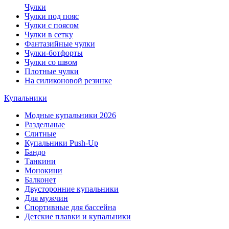
Чулки
Чулки под пояс
Чулки с поясом
Чулки в сетку
Фантазийные чулки
Чулки-ботфорты
Чулки со швом
Плотные чулки
На силиконовой резинке
Купальники
Модные купальники 2026
Раздельные
Слитные
Купальники Push-Up
Бандо
Танкини
Монокини
Балконет
Двусторонние купальники
Для мужчин
Спортивные для бассейна
Детские плавки и купальники