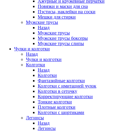
Ажурные и кружевные перчатки
Повязки и маски для сна
Пэстисы, наклейки на соски
Мешки для стирки
Мужские трусы
Назад
Мужские трусы
Мужские трусы боксеры
Мужские трусы слипы
Чулки и колготки
Назад
Чулки и колготки
Колготки
Назад
Колготки
Фантазийные колготки
Колготки с имитацией чулок
Колготки в сеточку
Корректирующие колготки
Тонкие колготки
Плотные колготки
Колготки с шортиками
Легинсы
Назад
Легинсы