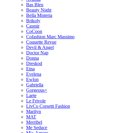
Bas Bleu
Beauty Night
Bella Misteria
Brikoly
Casmir
CoCoon
Cofashion Marc Massimo
Coquette Revue
Devil & Angel
Doctor Nap
Donna
Dreskod
Etna
Evelena
Ewlon
Gabriella
Gorgeous+
Laete
Le Frivole
LivCo Corsetti Fashion
Marilyn
MAT
Merribel
Me Seduce
Mia-Amore