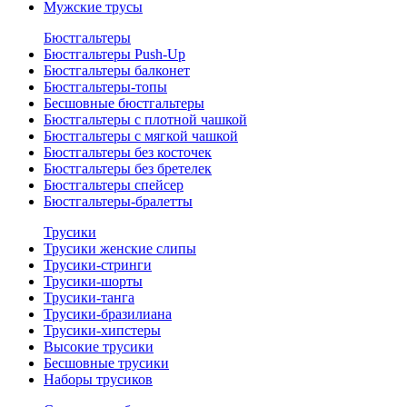
Мужские трусы
Бюстгальтеры
Бюстгальтеры Push-Up
Бюстгальтеры балконет
Бюстгальтеры-топы
Бесшовные бюстгальтеры
Бюстгальтеры с плотной чашкой
Бюстгальтеры с мягкой чашкой
Бюстгальтеры без косточек
Бюстгальтеры без бретелек
Бюстгальтеры спейсер
Бюстгальтеры-бралетты
Трусики
Трусики женские слипы
Трусики-стринги
Трусики-шорты
Трусики-танга
Трусики-бразилиана
Трусики-хипстеры
Высокие трусики
Бесшовные трусики
Наборы трусиков