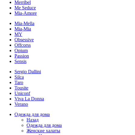
Merribel
Me Seduce
Mia-Amore
Mia-Mella
Mia-Mia
MY
Obsessive
Offcorss
Opium
Passion
Sensis
Sergio Dallini
Silca
Taro
Tousite
Uniconf
Viva La Donna
Verano
Одежда для дома
Назад
Одежда для дома
Женские халаты