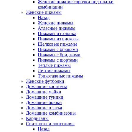
Женские нижние сорочки под платье,
комбинации
Женские пижамы
Назад
Женские пижамы
Атласные пижамы
Пижамы из хлопка
Пижамы из вискозы
Шелковые пижамы
Пижамы с брюками
Пижамы с бриджами
Пижамы с шортами
Теплые пижамы
Летние пижамы
Трикотажные пижамы
Женские футболки
Домашние костюмы
Домашние майки
Домашние туники
Домашние брюки
Домашние платья
Домашние комбинезоны
Кардиганы
Свитшоты и лонгсливы
Назад