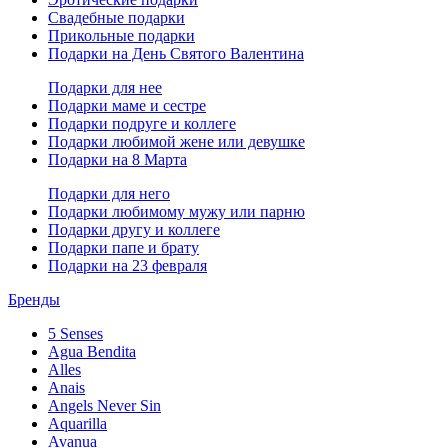
Свадебные подарки
Прикольные подарки
Подарки на День Святого Валентина
Подарки для нее
Подарки маме и сестре
Подарки подруге и коллеге
Подарки любимой жене или девушке
Подарки на 8 Марта
Подарки для него
Подарки любимому мужу или парню
Подарки другу и коллеге
Подарки папе и брату
Подарки на 23 февраля
Бренды
5 Senses
Agua Bendita
Alles
Anais
Angels Never Sin
Aquarilla
Avanua