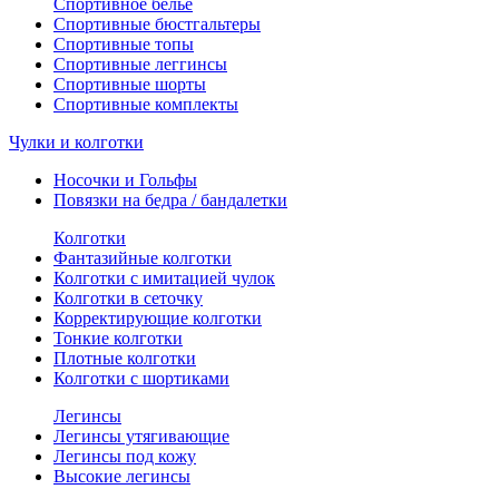
Спортивное белье
Спортивные бюстгальтеры
Спортивные топы
Спортивные леггинсы
Спортивные шорты
Спортивные комплекты
Чулки и колготки
Носочки и Гольфы
Повязки на бедра / бандалетки
Колготки
Фантазийные колготки
Колготки с имитацией чулок
Колготки в сеточку
Корректирующие колготки
Тонкие колготки
Плотные колготки
Колготки с шортиками
Легинсы
Легинсы утягивающие
Легинсы под кожу
Высокие легинсы