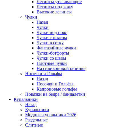
Легинсы утягивающие
Легинсы под кожу
Высокие легинсы
Чулки
Назад
Чулки
Чулки под пояс
Чулки с поясом
Чулки в сетку
Фантазийные чулки
Чулки-ботфорты
Чулки со швом
Плотные чулки
На силиконовой резинке
Носочки и Гольфы
Назад
Носочки и Гольфы
Капроновые гольфы
Повязки на бедра / бандалетки
Купальники
Назад
Купальники
Модные купальники 2026
Раздельные
Слитные