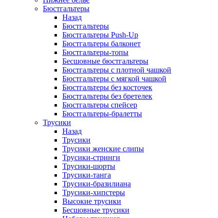
Бюстгальтеры
Назад
Бюстгальтеры
Бюстгальтеры Push-Up
Бюстгальтеры балконет
Бюстгальтеры-топы
Бесшовные бюстгальтеры
Бюстгальтеры с плотной чашкой
Бюстгальтеры с мягкой чашкой
Бюстгальтеры без косточек
Бюстгальтеры без бретелек
Бюстгальтеры спейсер
Бюстгальтеры-бралетты
Трусики
Назад
Трусики
Трусики женские слипы
Трусики-стринги
Трусики-шорты
Трусики-танга
Трусики-бразилиана
Трусики-хипстеры
Высокие трусики
Бесшовные трусики