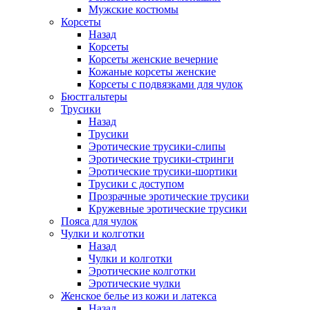
Мужские костюмы
Корсеты
Назад
Корсеты
Корсеты женские вечерние
Кожаные корсеты женские
Корсеты с подвязками для чулок
Бюстгальтеры
Трусики
Назад
Трусики
Эротические трусики-слипы
Эротические трусики-стринги
Эротические трусики-шортики
Трусики с доступом
Прозрачные эротические трусики
Кружевные эротические трусики
Пояса для чулок
Чулки и колготки
Назад
Чулки и колготки
Эротические колготки
Эротические чулки
Женское белье из кожи и латекса
Назад