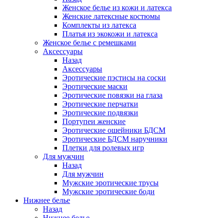
Женское белье из кожи и латекса
Женские латексные костюмы
Комплекты из латекса
Платья из экокожи и латекса
Женское белье с ремешками
Аксессуары
Назад
Аксессуары
Эротические пэстисы на соски
Эротические маски
Эротические повязки на глаза
Эротические перчатки
Эротические подвязки
Портупеи женские
Эротические ошейники БДСМ
Эротические БДСМ наручники
Плетки для ролевых игр
Для мужчин
Назад
Для мужчин
Мужские эротические трусы
Мужские эротические боди
Нижнее белье
Назад
Нижнее белье