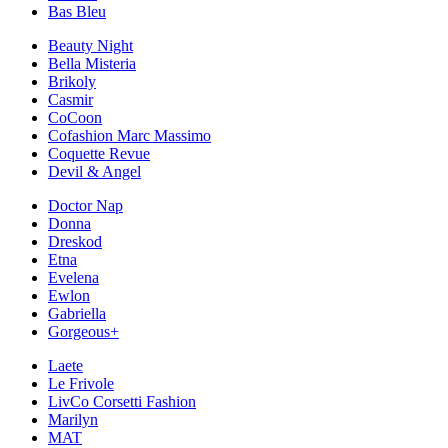
Bas Bleu
Beauty Night
Bella Misteria
Brikoly
Casmir
CoCoon
Cofashion Marc Massimo
Coquette Revue
Devil & Angel
Doctor Nap
Donna
Dreskod
Etna
Evelena
Ewlon
Gabriella
Gorgeous+
Laete
Le Frivole
LivCo Corsetti Fashion
Marilyn
MAT