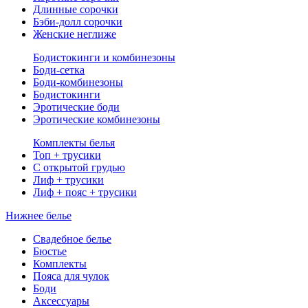
Длинные сорочки
Бэби-долл сорочки
Женские неглиже
Бодистокинги и комбинезоны
Боди-сетка
Боди-комбинезоны
Бодистокинги
Эротические боди
Эротические комбинезоны
Комплекты белья
Топ + трусики
С открытой грудью
Лиф + трусики
Лиф + пояс + трусики
Нижнее белье
Свадебное белье
Бюстье
Комплекты
Пояса для чулок
Боди
Аксессуары