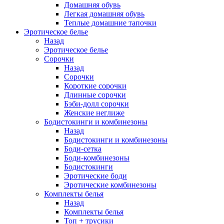
Домашняя обувь
Легкая домашняя обувь
Теплые домашние тапочки
Эротическое белье
Назад
Эротическое белье
Сорочки
Назад
Сорочки
Короткие сорочки
Длинные сорочки
Бэби-долл сорочки
Женские неглиже
Бодистокинги и комбинезоны
Назад
Бодистокинги и комбинезоны
Боди-сетка
Боди-комбинезоны
Бодистокинги
Эротические боди
Эротические комбинезоны
Комплекты белья
Назад
Комплекты белья
Топ + трусики