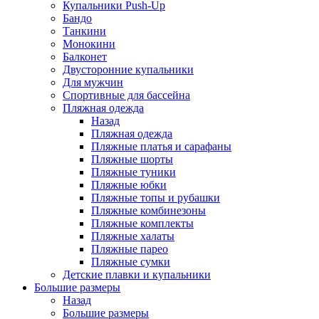
Купальники Push-Up
Бандо
Танкини
Монокини
Балконет
Двусторонние купальники
Для мужчин
Спортивные для бассейна
Пляжная одежда
Назад
Пляжная одежда
Пляжные платья и сарафаны
Пляжные шорты
Пляжные туники
Пляжные юбки
Пляжные топы и рубашки
Пляжные комбинезоны
Пляжные комплекты
Пляжные халаты
Пляжные парео
Пляжные сумки
Детские плавки и купальники
Большие размеры
Назад
Большие размеры