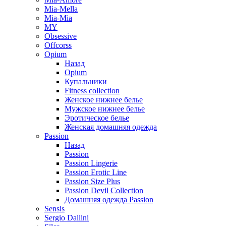
Mia-Mella
Mia-Mia
MY
Obsessive
Offcorss
Opium
Назад
Opium
Купальники
Fitness collection
Женское нижнее белье
Мужское нижнее белье
Эротическое белье
Женская домашняя одежда
Passion
Назад
Passion
Passion Lingerie
Passion Erotic Line
Passion Size Plus
Passion Devil Collection
Домашняя одежда Passion
Sensis
Sergio Dallini