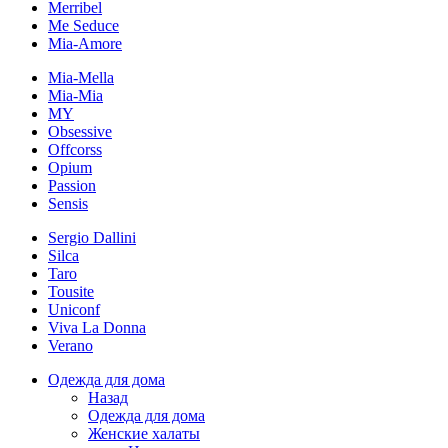
Merribel
Me Seduce
Mia-Amore
Mia-Mella
Mia-Mia
MY
Obsessive
Offcorss
Opium
Passion
Sensis
Sergio Dallini
Silca
Taro
Tousite
Uniconf
Viva La Donna
Verano
Одежда для дома
Назад
Одежда для дома
Женские халаты