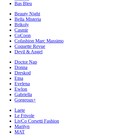
Bas Bleu
Beauty Night
Bella Misteria
Brikoly
Casmir
CoCoon
Cofashion Marc Massimo
Coquette Revue
Devil & Angel
Doctor Nap
Donna
Dreskod
Etna
Evelena
Ewlon
Gabriella
Gorgeous+
Laete
Le Frivole
LivCo Corsetti Fashion
Marilyn
MAT