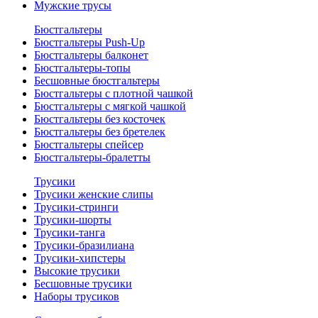
Мужские трусы
Бюстгальтеры
Бюстгальтеры Push-Up
Бюстгальтеры балконет
Бюстгальтеры-топы
Бесшовные бюстгальтеры
Бюстгальтеры с плотной чашкой
Бюстгальтеры с мягкой чашкой
Бюстгальтеры без косточек
Бюстгальтеры без бретелек
Бюстгальтеры спейсер
Бюстгальтеры-бралетты
Трусики
Трусики женские слипы
Трусики-стринги
Трусики-шорты
Трусики-танга
Трусики-бразилиана
Трусики-хипстеры
Высокие трусики
Бесшовные трусики
Наборы трусиков