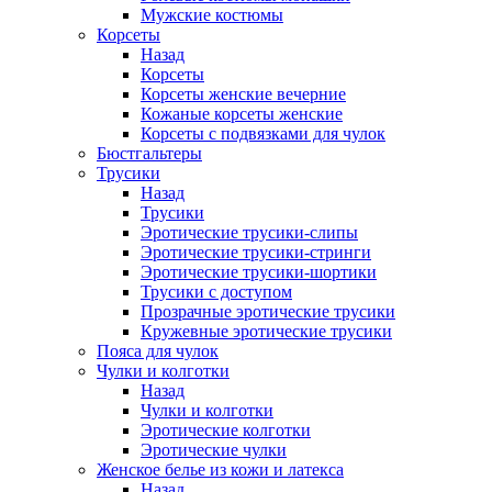
Мужские костюмы
Корсеты
Назад
Корсеты
Корсеты женские вечерние
Кожаные корсеты женские
Корсеты с подвязками для чулок
Бюстгальтеры
Трусики
Назад
Трусики
Эротические трусики-слипы
Эротические трусики-стринги
Эротические трусики-шортики
Трусики с доступом
Прозрачные эротические трусики
Кружевные эротические трусики
Пояса для чулок
Чулки и колготки
Назад
Чулки и колготки
Эротические колготки
Эротические чулки
Женское белье из кожи и латекса
Назад