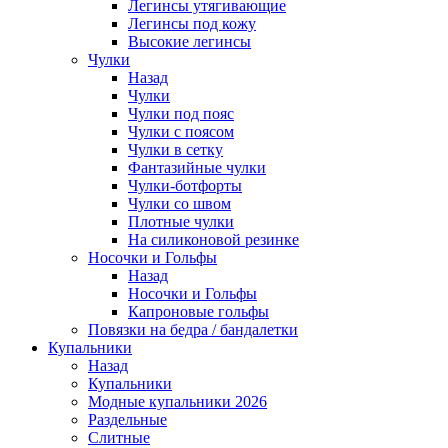
Легинсы утягивающие
Легинсы под кожу
Высокие легинсы
Чулки
Назад
Чулки
Чулки под пояс
Чулки с поясом
Чулки в сетку
Фантазийные чулки
Чулки-ботфорты
Чулки со швом
Плотные чулки
На силиконовой резинке
Носочки и Гольфы
Назад
Носочки и Гольфы
Капроновые гольфы
Повязки на бедра / бандалетки
Купальники
Назад
Купальники
Модные купальники 2026
Раздельные
Слитные