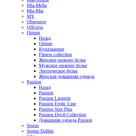
Mia-Mella
Mia-Mia
MY
Obsessive
Offcorss
Opium
Назад
Opium
Купальники
Fitness collection
Женское нижнее белье
Мужское нижнее белье
Эротическое белье
Женская домашняя одежда
Passion
Назад
Passion
Passion Lingerie
Passion Erotic Line
Passion Size Plus
Passion Devil Collection
Домашняя одежда Passion
Sensis
Sergio Dallini