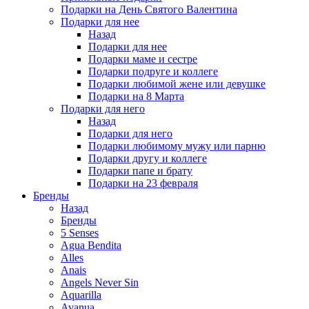
Подарки на День Святого Валентина
Подарки для нее
Назад
Подарки для нее
Подарки маме и сестре
Подарки подруге и коллеге
Подарки любимой жене или девушке
Подарки на 8 Марта
Подарки для него
Назад
Подарки для него
Подарки любимому мужу или парню
Подарки другу и коллеге
Подарки папе и брату
Подарки на 23 февраля
Бренды
Назад
Бренды
5 Senses
Agua Bendita
Alles
Anais
Angels Never Sin
Aquarilla
Avanua