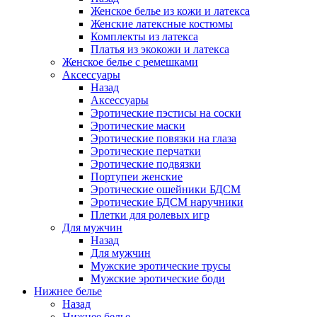
Женское белье из кожи и латекса
Женские латексные костюмы
Комплекты из латекса
Платья из экокожи и латекса
Женское белье с ремешками
Аксессуары
Назад
Аксессуары
Эротические пэстисы на соски
Эротические маски
Эротические повязки на глаза
Эротические перчатки
Эротические подвязки
Портупеи женские
Эротические ошейники БДСМ
Эротические БДСМ наручники
Плетки для ролевых игр
Для мужчин
Назад
Для мужчин
Мужские эротические трусы
Мужские эротические боди
Нижнее белье
Назад
Нижнее белье