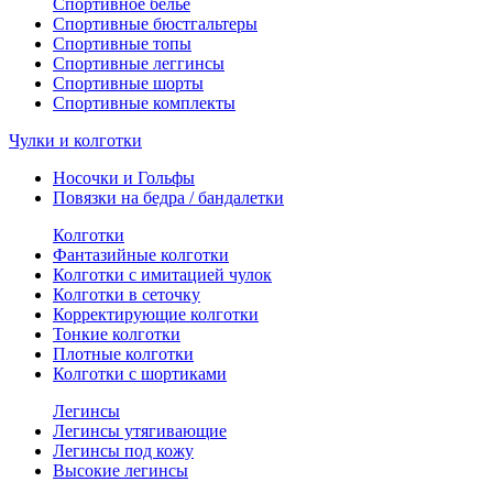
Спортивное белье
Спортивные бюстгальтеры
Спортивные топы
Спортивные леггинсы
Спортивные шорты
Спортивные комплекты
Чулки и колготки
Носочки и Гольфы
Повязки на бедра / бандалетки
Колготки
Фантазийные колготки
Колготки с имитацией чулок
Колготки в сеточку
Корректирующие колготки
Тонкие колготки
Плотные колготки
Колготки с шортиками
Легинсы
Легинсы утягивающие
Легинсы под кожу
Высокие легинсы