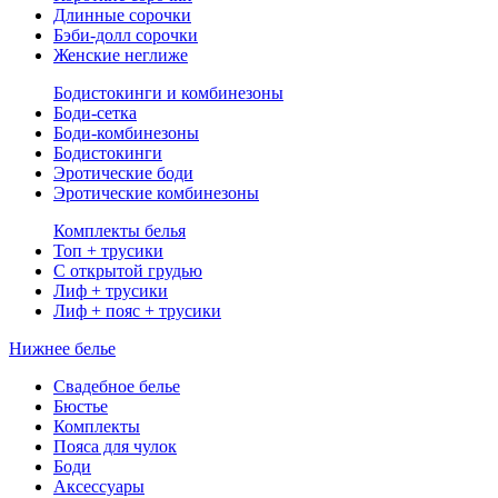
Длинные сорочки
Бэби-долл сорочки
Женские неглиже
Бодистокинги и комбинезоны
Боди-сетка
Боди-комбинезоны
Бодистокинги
Эротические боди
Эротические комбинезоны
Комплекты белья
Топ + трусики
С открытой грудью
Лиф + трусики
Лиф + пояс + трусики
Нижнее белье
Свадебное белье
Бюстье
Комплекты
Пояса для чулок
Боди
Аксессуары