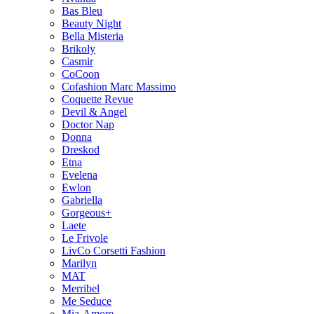
Bas Bleu
Beauty Night
Bella Misteria
Brikoly
Casmir
CoCoon
Cofashion Marc Massimo
Coquette Revue
Devil & Angel
Doctor Nap
Donna
Dreskod
Etna
Evelena
Ewlon
Gabriella
Gorgeous+
Laete
Le Frivole
LivCo Corsetti Fashion
Marilyn
MAT
Merribel
Me Seduce
Mia-Amore