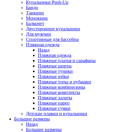
Купальники Push-Up
Бандо
Танкини
Монокини
Балконет
Двусторонние купальники
Для мужчин
Спортивные для бассейна
Пляжная одежда
Назад
Пляжная одежда
Пляжные платья и сарафаны
Пляжные шорты
Пляжные туники
Пляжные юбки
Пляжные топы и рубашки
Пляжные комбинезоны
Пляжные комплекты
Пляжные халаты
Пляжные парео
Пляжные сумки
Детские плавки и купальники
Большие размеры
Назад
Большие размеры