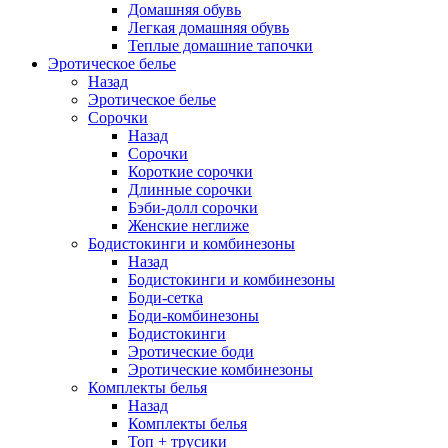
Домашняя обувь
Легкая домашняя обувь
Теплые домашние тапочки
Эротическое белье
Назад
Эротическое белье
Сорочки
Назад
Сорочки
Короткие сорочки
Длинные сорочки
Бэби-долл сорочки
Женские неглиже
Бодистокинги и комбинезоны
Назад
Бодистокинги и комбинезоны
Боди-сетка
Боди-комбинезоны
Бодистокинги
Эротические боди
Эротические комбинезоны
Комплекты белья
Назад
Комплекты белья
Топ + трусики