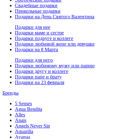
Свадебные подарки
Прикольные подарки
Подарки на День Святого Валентина
Подарки для нее
Подарки маме и сестре
Подарки подруге и коллеге
Подарки любимой жене или девушке
Подарки на 8 Марта
Подарки для него
Подарки любимому мужу или парню
Подарки другу и коллеге
Подарки папе и брату
Подарки на 23 февраля
Бренды
5 Senses
Agua Bendita
Alles
Anais
Angels Never Sin
Aquarilla
Avanua