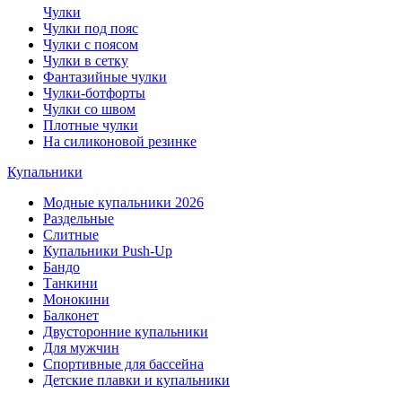
Чулки
Чулки под пояс
Чулки с поясом
Чулки в сетку
Фантазийные чулки
Чулки-ботфорты
Чулки со швом
Плотные чулки
На силиконовой резинке
Купальники
Модные купальники 2026
Раздельные
Слитные
Купальники Push-Up
Бандо
Танкини
Монокини
Балконет
Двусторонние купальники
Для мужчин
Спортивные для бассейна
Детские плавки и купальники