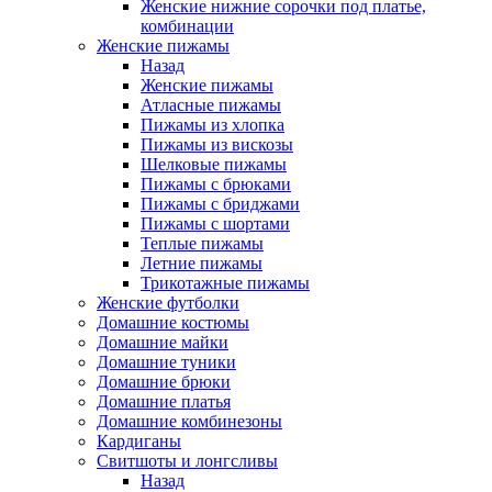
Женские нижние сорочки под платье,
комбинации
Женские пижамы
Назад
Женские пижамы
Атласные пижамы
Пижамы из хлопка
Пижамы из вискозы
Шелковые пижамы
Пижамы с брюками
Пижамы с бриджами
Пижамы с шортами
Теплые пижамы
Летние пижамы
Трикотажные пижамы
Женские футболки
Домашние костюмы
Домашние майки
Домашние туники
Домашние брюки
Домашние платья
Домашние комбинезоны
Кардиганы
Свитшоты и лонгсливы
Назад