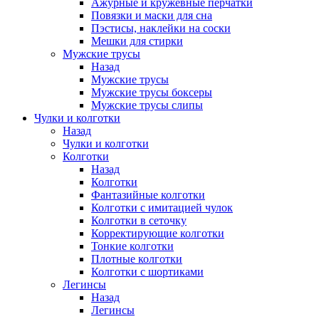
Ажурные и кружевные перчатки
Повязки и маски для сна
Пэстисы, наклейки на соски
Мешки для стирки
Мужские трусы
Назад
Мужские трусы
Мужские трусы боксеры
Мужские трусы слипы
Чулки и колготки
Назад
Чулки и колготки
Колготки
Назад
Колготки
Фантазийные колготки
Колготки с имитацией чулок
Колготки в сеточку
Корректирующие колготки
Тонкие колготки
Плотные колготки
Колготки с шортиками
Легинсы
Назад
Легинсы