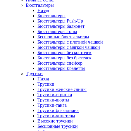
Бюстгальтеры
Назад
Бюстгальтеры
Бюстгальтеры Push-Up
Бюстгальтеры балконет
Бюстгальтеры-топы
Бесшовные бюстгальтеры
Бюстгальтеры с плотной чашкой
Бюстгальтеры с мягкой чашкой
Бюстгальтеры без косточек
Бюстгальтеры без бретелек
Бюстгальтеры спейсер
Бюстгальтеры-бралетты
Трусики
Назад
Трусики
Трусики женские слипы
Трусики-стринги
Трусики-шорты
Трусики-танга
Трусики-бразилиана
Трусики-хипстеры
Высокие трусики
Бесшовные трусики