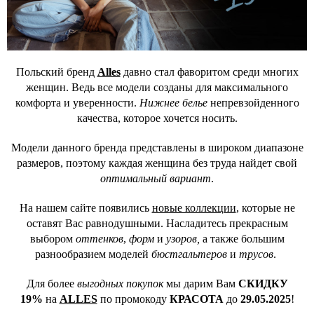
Польский бренд
Alles
давно стал фаворитом среди многих
женщин. Ведь все модели созданы для максимального
комфорта и уверенности.
Нижнее белье
непревзойденного
качества, которое хочется носить.
Модели данного бренда представлены в широком диапазоне
размеров, поэтому каждая женщина без труда найдет свой
оптимальный вариант
.
На нашем сайте появились
новые коллекции
, которые не
оставят Вас равнодушными. Насладитесь прекрасным
выбором
оттенков
,
форм
и
узоров,
а также большим
разнообразием моделей
бюстгальтеров
и
трусов
.
Для более
выгодных покупок
мы дарим Вам
СКИДКУ
19%
на
ALLES
по промокоду
КРАСОТА
до
29.05.2025
!