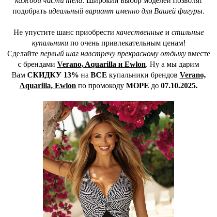
каждой части тела
. Широкий выбор моделей позволят
подобрать
идеальный вариант именно для Вашей фигуры
.
Не упустите шанс приобрести
качественные
и
стильные
купальники
по очень привлекательным ценам!
Сделайте
первый шаг навстречу прекрасному отдыху
вместе
с брендами
Verano, Aquarilla и Ewlon
. Ну а мы дарим
Вам
СКИДКУ 13%
на
ВСЕ
купальники брендов
Verano,
Aquarilla, Ewlon
по промокоду
МОРЕ
до
07.10.2025.