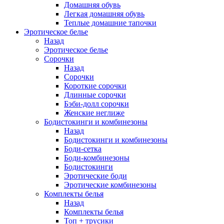
Домашняя обувь
Легкая домашняя обувь
Теплые домашние тапочки
Эротическое белье
Назад
Эротическое белье
Сорочки
Назад
Сорочки
Короткие сорочки
Длинные сорочки
Бэби-долл сорочки
Женские неглиже
Бодистокинги и комбинезоны
Назад
Бодистокинги и комбинезоны
Боди-сетка
Боди-комбинезоны
Бодистокинги
Эротические боди
Эротические комбинезоны
Комплекты белья
Назад
Комплекты белья
Топ + трусики