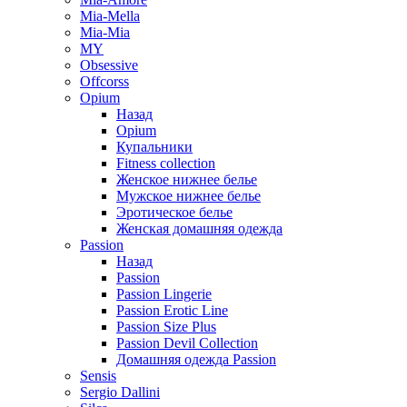
Mia-Mella
Mia-Mia
MY
Obsessive
Offcorss
Opium
Назад
Opium
Купальники
Fitness collection
Женское нижнее белье
Мужское нижнее белье
Эротическое белье
Женская домашняя одежда
Passion
Назад
Passion
Passion Lingerie
Passion Erotic Line
Passion Size Plus
Passion Devil Collection
Домашняя одежда Passion
Sensis
Sergio Dallini