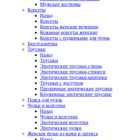
Мужские костюмы
Корсеты
Назад
Корсеты
Корсеты женские вечерние
Кожаные корсеты женские
Корсеты с подвязками для чулок
Бюстгальтеры
Трусики
Назад
Трусики
Эротические трусики-слипы
Эротические трусики-стринги
Эротические трусики-шортики
Трусики с доступом
Прозрачные эротические трусики
Кружевные эротические трусики
Пояса для чулок
Чулки и колготки
Назад
Чулки и колготки
Эротические колготки
Эротические чулки
Женское белье из кожи и латекса
Назад