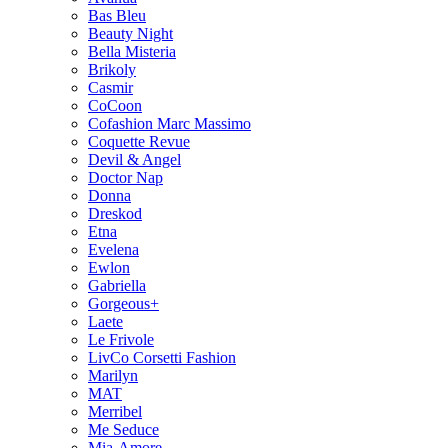
Bas Bleu
Beauty Night
Bella Misteria
Brikoly
Casmir
CoCoon
Cofashion Marc Massimo
Coquette Revue
Devil & Angel
Doctor Nap
Donna
Dreskod
Etna
Evelena
Ewlon
Gabriella
Gorgeous+
Laete
Le Frivole
LivCo Corsetti Fashion
Marilyn
MAT
Merribel
Me Seduce
Mia-Amore