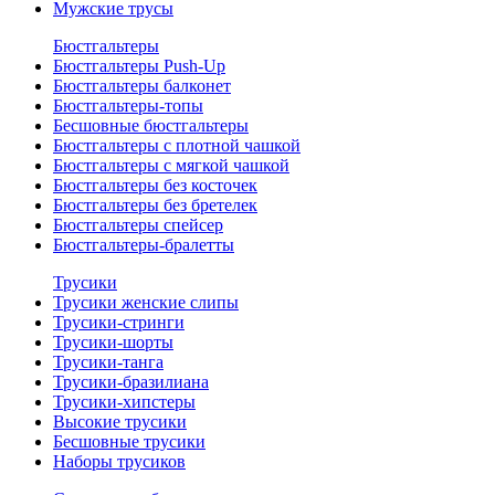
Мужские трусы
Бюстгальтеры
Бюстгальтеры Push-Up
Бюстгальтеры балконет
Бюстгальтеры-топы
Бесшовные бюстгальтеры
Бюстгальтеры с плотной чашкой
Бюстгальтеры с мягкой чашкой
Бюстгальтеры без косточек
Бюстгальтеры без бретелек
Бюстгальтеры спейсер
Бюстгальтеры-бралетты
Трусики
Трусики женские слипы
Трусики-стринги
Трусики-шорты
Трусики-танга
Трусики-бразилиана
Трусики-хипстеры
Высокие трусики
Бесшовные трусики
Наборы трусиков