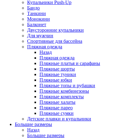
Купальники Push-Up
Бандо
Танкини
Монокини
Балконет
Двусторонние купальники
Для мужчин
Спортивные для бассейна
Пляжная одежда
Назад
Пляжная одежда
Пляжные платья и сарафаны
Пляжные шорты
Пляжные туники
Пляжные юбки
Пляжные топы и рубашки
Пляжные комбинезоны
Пляжные комплекты
Пляжные халаты
Пляжные парео
Пляжные сумки
Детские плавки и купальники
Большие размеры
Назад
Большие размеры