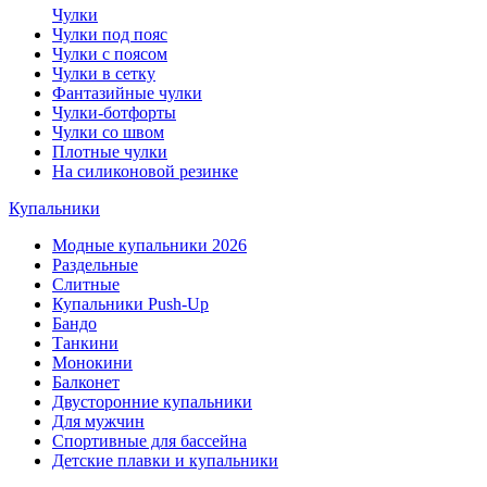
Чулки
Чулки под пояс
Чулки с поясом
Чулки в сетку
Фантазийные чулки
Чулки-ботфорты
Чулки со швом
Плотные чулки
На силиконовой резинке
Купальники
Модные купальники 2026
Раздельные
Слитные
Купальники Push-Up
Бандо
Танкини
Монокини
Балконет
Двусторонние купальники
Для мужчин
Спортивные для бассейна
Детские плавки и купальники