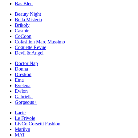
Bas Bleu
Beauty Night
Bella Misteria
Brikoly
Casmir
CoCoon
Cofashion Marc Massimo
Coquette Revue
Devil & Angel
Doctor Nap
Donna
Dreskod
Etna
Evelena
Ewlon
Gabriella
Gorgeous+
Laete
Le Frivole
LivCo Corsetti Fashion
Marilyn
MAT