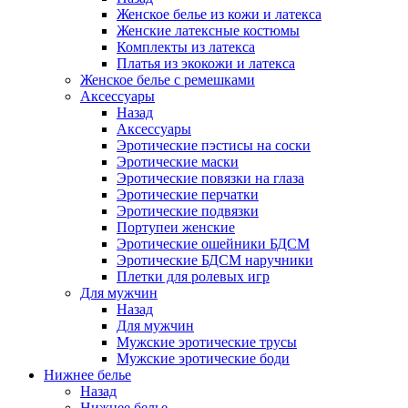
Женское белье из кожи и латекса
Женские латексные костюмы
Комплекты из латекса
Платья из экокожи и латекса
Женское белье с ремешками
Аксессуары
Назад
Аксессуары
Эротические пэстисы на соски
Эротические маски
Эротические повязки на глаза
Эротические перчатки
Эротические подвязки
Портупеи женские
Эротические ошейники БДСМ
Эротические БДСМ наручники
Плетки для ролевых игр
Для мужчин
Назад
Для мужчин
Мужские эротические трусы
Мужские эротические боди
Нижнее белье
Назад
Нижнее белье