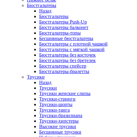
Бюстгальтеры
Назад
Бюстгальтеры
Бюстгальтеры Push-Up
Бюстгальтеры балконет
Бюстгальтеры-топы
Бесшовные бюстгальтеры
Бюстгальтеры с плотной чашкой
Бюстгальтеры с мягкой чашкой
Бюстгальтеры без косточек
Бюстгальтеры без бретелек
Бюстгальтеры спейсер
Бюстгальтеры-бралетты
Трусики
Назад
Трусики
Трусики женские слипы
Трусики-стринги
Трусики-шорты
Трусики-танга
Трусики-бразилиана
Трусики-хипстеры
Высокие трусики
Бесшовные трусики