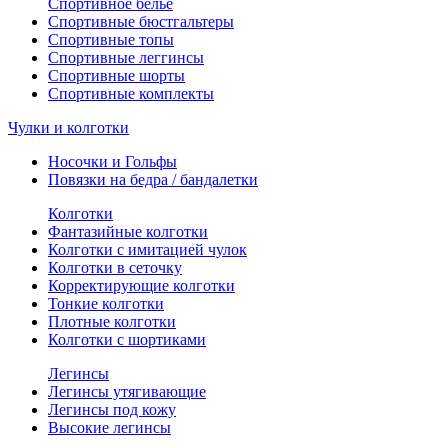
Спортивное белье
Спортивные бюстгальтеры
Спортивные топы
Спортивные леггинсы
Спортивные шорты
Спортивные комплекты
Чулки и колготки
Носочки и Гольфы
Повязки на бедра / бандалетки
Колготки
Фантазийные колготки
Колготки с имитацией чулок
Колготки в сеточку
Корректирующие колготки
Тонкие колготки
Плотные колготки
Колготки с шортиками
Легинсы
Легинсы утягивающие
Легинсы под кожу
Высокие легинсы