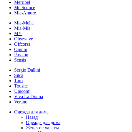
Merribel
Me Seduce
Mia-Amore
Mia-Mella
Mia-Mia
MY
Obsessive
Offcorss
Opium
Passion
Sensis
Sergio Dallini
Silca
Taro
Tousite
Uniconf
Viva La Donna
Verano
Одежда для дома
Назад
Одежда для дома
Женские халаты