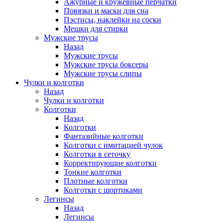
Ажурные и кружевные перчатки
Повязки и маски для сна
Пэстисы, наклейки на соски
Мешки для стирки
Мужские трусы
Назад
Мужские трусы
Мужские трусы боксеры
Мужские трусы слипы
Чулки и колготки
Назад
Чулки и колготки
Колготки
Назад
Колготки
Фантазийные колготки
Колготки с имитацией чулок
Колготки в сеточку
Корректирующие колготки
Тонкие колготки
Плотные колготки
Колготки с шортиками
Легинсы
Назад
Легинсы