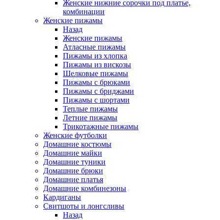
Женские нижние сорочки под платье,
комбинации
Женские пижамы
Назад
Женские пижамы
Атласные пижамы
Пижамы из хлопка
Пижамы из вискозы
Шелковые пижамы
Пижамы с брюками
Пижамы с бриджами
Пижамы с шортами
Теплые пижамы
Летние пижамы
Трикотажные пижамы
Женские футболки
Домашние костюмы
Домашние майки
Домашние туники
Домашние брюки
Домашние платья
Домашние комбинезоны
Кардиганы
Свитшоты и лонгсливы
Назад