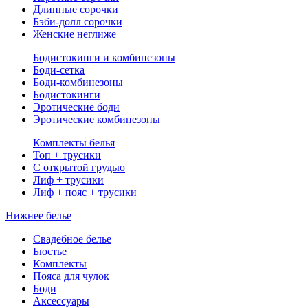
Длинные сорочки
Бэби-долл сорочки
Женские неглиже
Бодистокинги и комбинезоны
Боди-сетка
Боди-комбинезоны
Бодистокинги
Эротические боди
Эротические комбинезоны
Комплекты белья
Топ + трусики
С открытой грудью
Лиф + трусики
Лиф + пояс + трусики
Нижнее белье
Свадебное белье
Бюстье
Комплекты
Пояса для чулок
Боди
Аксессуары