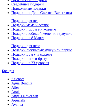
Свадебные подарки
Прикольные подарки
Подарки на День Святого Валентина
Подарки для нее
Подарки маме и сестре
Подарки подруге и коллеге
Подарки любимой жене или девушке
Подарки на 8 Марта
Подарки для него
Подарки любимому мужу или парню
Подарки другу и коллеге
Подарки папе и брату
Подарки на 23 февраля
Бренды
5 Senses
Agua Bendita
Alles
Anais
Angels Never Sin
Aquarilla
Avanua