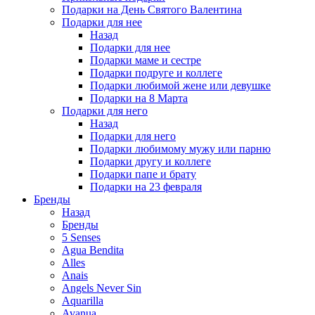
Подарки на День Святого Валентина
Подарки для нее
Назад
Подарки для нее
Подарки маме и сестре
Подарки подруге и коллеге
Подарки любимой жене или девушке
Подарки на 8 Марта
Подарки для него
Назад
Подарки для него
Подарки любимому мужу или парню
Подарки другу и коллеге
Подарки папе и брату
Подарки на 23 февраля
Бренды
Назад
Бренды
5 Senses
Agua Bendita
Alles
Anais
Angels Never Sin
Aquarilla
Avanua