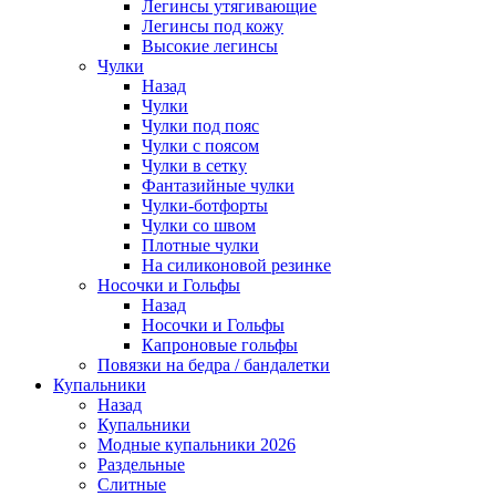
Легинсы утягивающие
Легинсы под кожу
Высокие легинсы
Чулки
Назад
Чулки
Чулки под пояс
Чулки с поясом
Чулки в сетку
Фантазийные чулки
Чулки-ботфорты
Чулки со швом
Плотные чулки
На силиконовой резинке
Носочки и Гольфы
Назад
Носочки и Гольфы
Капроновые гольфы
Повязки на бедра / бандалетки
Купальники
Назад
Купальники
Модные купальники 2026
Раздельные
Слитные