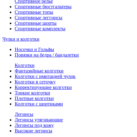
Спортивное белье
Спортивные бюстгальтеры
Спортивные топы
Спортивные леггинсы
Спортивные шорты
Спортивные комплекты
Чулки и колготки
Носочки и Гольфы
Повязки на бедра / бандалетки
Колготки
Фантазийные колготки
Колготки с имитацией чулок
Колготки в сеточку
Корректирующие колготки
Тонкие колготки
Плотные колготки
Колготки с шортиками
Легинсы
Легинсы утягивающие
Легинсы под кожу
Высокие легинсы