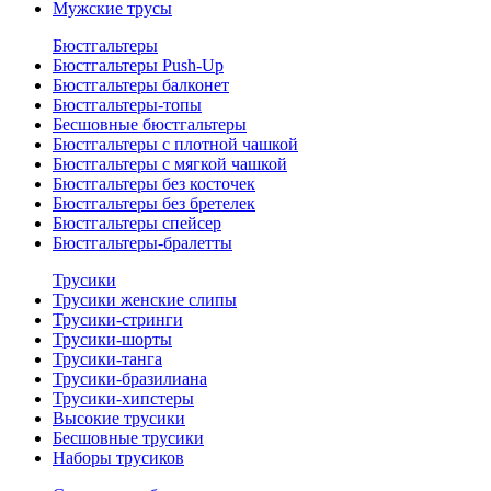
Мужские трусы
Бюстгальтеры
Бюстгальтеры Push-Up
Бюстгальтеры балконет
Бюстгальтеры-топы
Бесшовные бюстгальтеры
Бюстгальтеры с плотной чашкой
Бюстгальтеры с мягкой чашкой
Бюстгальтеры без косточек
Бюстгальтеры без бретелек
Бюстгальтеры спейсер
Бюстгальтеры-бралетты
Трусики
Трусики женские слипы
Трусики-стринги
Трусики-шорты
Трусики-танга
Трусики-бразилиана
Трусики-хипстеры
Высокие трусики
Бесшовные трусики
Наборы трусиков