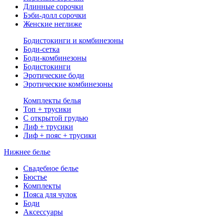
Длинные сорочки
Бэби-долл сорочки
Женские неглиже
Бодистокинги и комбинезоны
Боди-сетка
Боди-комбинезоны
Бодистокинги
Эротические боди
Эротические комбинезоны
Комплекты белья
Топ + трусики
С открытой грудью
Лиф + трусики
Лиф + пояс + трусики
Нижнее белье
Свадебное белье
Бюстье
Комплекты
Пояса для чулок
Боди
Аксессуары