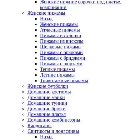
Женские нижние сорочки под платье,
комбинации
Женские пижамы
Назад
Женские пижамы
Атласные пижамы
Пижамы из хлопка
Пижамы из вискозы
Шелковые пижамы
Пижамы с брюками
Пижамы с бриджами
Пижамы с шортами
Теплые пижамы
Летние пижамы
Трикотажные пижамы
Женские футболки
Домашние костюмы
Домашние майки
Домашние туники
Домашние брюки
Домашние платья
Домашние комбинезоны
Кардиганы
Свитшоты и лонгсливы
Назад