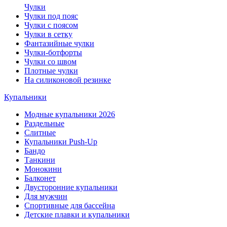
Чулки
Чулки под пояс
Чулки с поясом
Чулки в сетку
Фантазийные чулки
Чулки-ботфорты
Чулки со швом
Плотные чулки
На силиконовой резинке
Купальники
Модные купальники 2026
Раздельные
Слитные
Купальники Push-Up
Бандо
Танкини
Монокини
Балконет
Двусторонние купальники
Для мужчин
Спортивные для бассейна
Детские плавки и купальники