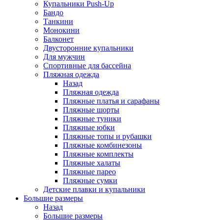
Купальники Push-Up
Бандо
Танкини
Монокини
Балконет
Двусторонние купальники
Для мужчин
Спортивные для бассейна
Пляжная одежда
Назад
Пляжная одежда
Пляжные платья и сарафаны
Пляжные шорты
Пляжные туники
Пляжные юбки
Пляжные топы и рубашки
Пляжные комбинезоны
Пляжные комплекты
Пляжные халаты
Пляжные парео
Пляжные сумки
Детские плавки и купальники
Большие размеры
Назад
Большие размеры