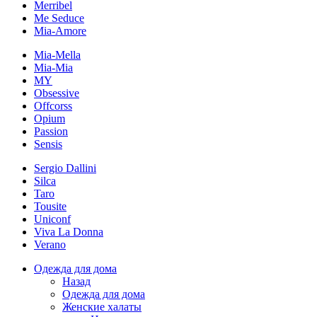
Merribel
Me Seduce
Mia-Amore
Mia-Mella
Mia-Mia
MY
Obsessive
Offcorss
Opium
Passion
Sensis
Sergio Dallini
Silca
Taro
Tousite
Uniconf
Viva La Donna
Verano
Одежда для дома
Назад
Одежда для дома
Женские халаты