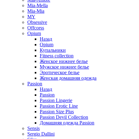
Mia-Mella
Mia-Mia
MY
Obsessive
Offcorss
Opium
Назад
Opium
Купальники
Fitness collection
Женское нижнее белье
Мужское нижнее белье
Эротическое белье
Женская домашняя одежда
Passion
Назад
Passion
Passion Lingerie
Passion Erotic Line
Passion Size Plus
Passion Devil Collection
Домашняя одежда Passion
Sensis
Sergio Dallini