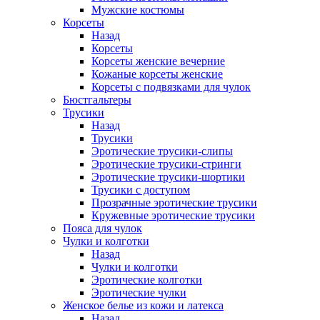
Мужские костюмы
Корсеты
Назад
Корсеты
Корсеты женские вечерние
Кожаные корсеты женские
Корсеты с подвязками для чулок
Бюстгальтеры
Трусики
Назад
Трусики
Эротические трусики-слипы
Эротические трусики-стринги
Эротические трусики-шортики
Трусики с доступом
Прозрачные эротические трусики
Кружевные эротические трусики
Пояса для чулок
Чулки и колготки
Назад
Чулки и колготки
Эротические колготки
Эротические чулки
Женское белье из кожи и латекса
Назад