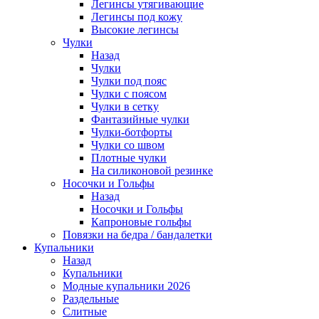
Легинсы утягивающие
Легинсы под кожу
Высокие легинсы
Чулки
Назад
Чулки
Чулки под пояс
Чулки с поясом
Чулки в сетку
Фантазийные чулки
Чулки-ботфорты
Чулки со швом
Плотные чулки
На силиконовой резинке
Носочки и Гольфы
Назад
Носочки и Гольфы
Капроновые гольфы
Повязки на бедра / бандалетки
Купальники
Назад
Купальники
Модные купальники 2026
Раздельные
Слитные