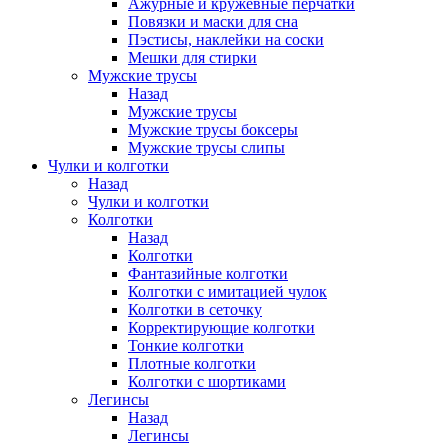
Ажурные и кружевные перчатки
Повязки и маски для сна
Пэстисы, наклейки на соски
Мешки для стирки
Мужские трусы
Назад
Мужские трусы
Мужские трусы боксеры
Мужские трусы слипы
Чулки и колготки
Назад
Чулки и колготки
Колготки
Назад
Колготки
Фантазийные колготки
Колготки с имитацией чулок
Колготки в сеточку
Корректирующие колготки
Тонкие колготки
Плотные колготки
Колготки с шортиками
Легинсы
Назад
Легинсы