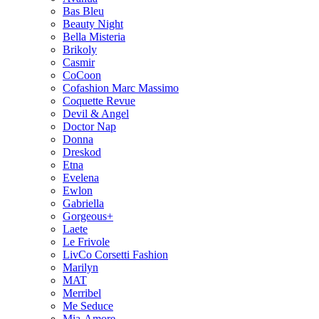
Bas Bleu
Beauty Night
Bella Misteria
Brikoly
Casmir
CoCoon
Cofashion Marc Massimo
Coquette Revue
Devil & Angel
Doctor Nap
Donna
Dreskod
Etna
Evelena
Ewlon
Gabriella
Gorgeous+
Laete
Le Frivole
LivCo Corsetti Fashion
Marilyn
MAT
Merribel
Me Seduce
Mia-Amore