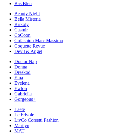
Bas Bleu
Beauty Night
Bella Misteria
Brikoly
Casmir
CoCoon
Cofashion Marc Massimo
Coquette Revue
Devil & Angel
Doctor Nap
Donna
Dreskod
Etna
Evelena
Ewlon
Gabriella
Gorgeous+
Laete
Le Frivole
LivCo Corsetti Fashion
Marilyn
MAT