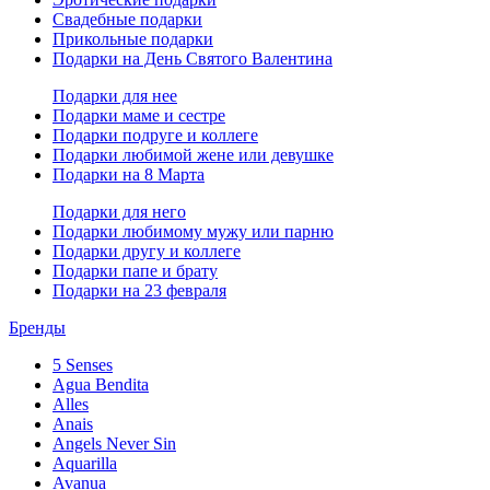
Свадебные подарки
Прикольные подарки
Подарки на День Святого Валентина
Подарки для нее
Подарки маме и сестре
Подарки подруге и коллеге
Подарки любимой жене или девушке
Подарки на 8 Марта
Подарки для него
Подарки любимому мужу или парню
Подарки другу и коллеге
Подарки папе и брату
Подарки на 23 февраля
Бренды
5 Senses
Agua Bendita
Alles
Anais
Angels Never Sin
Aquarilla
Avanua