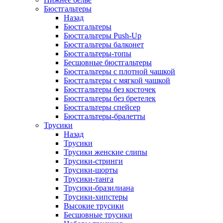
Бюстгальтеры
Назад
Бюстгальтеры
Бюстгальтеры Push-Up
Бюстгальтеры балконет
Бюстгальтеры-топы
Бесшовные бюстгальтеры
Бюстгальтеры с плотной чашкой
Бюстгальтеры с мягкой чашкой
Бюстгальтеры без косточек
Бюстгальтеры без бретелек
Бюстгальтеры спейсер
Бюстгальтеры-бралетты
Трусики
Назад
Трусики
Трусики женские слипы
Трусики-стринги
Трусики-шорты
Трусики-танга
Трусики-бразилиана
Трусики-хипстеры
Высокие трусики
Бесшовные трусики