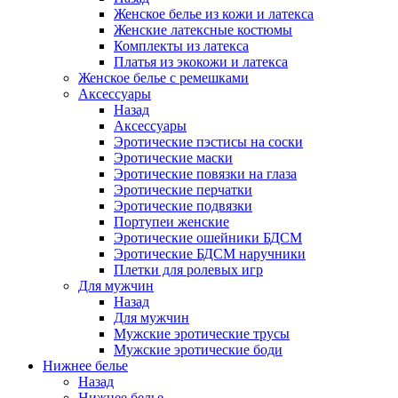
Женское белье из кожи и латекса
Женские латексные костюмы
Комплекты из латекса
Платья из экокожи и латекса
Женское белье с ремешками
Аксессуары
Назад
Аксессуары
Эротические пэстисы на соски
Эротические маски
Эротические повязки на глаза
Эротические перчатки
Эротические подвязки
Портупеи женские
Эротические ошейники БДСМ
Эротические БДСМ наручники
Плетки для ролевых игр
Для мужчин
Назад
Для мужчин
Мужские эротические трусы
Мужские эротические боди
Нижнее белье
Назад
Нижнее белье