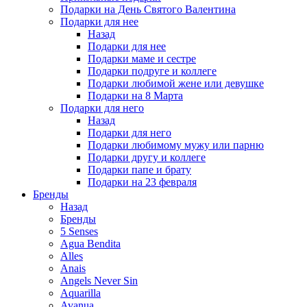
Подарки на День Святого Валентина
Подарки для нее
Назад
Подарки для нее
Подарки маме и сестре
Подарки подруге и коллеге
Подарки любимой жене или девушке
Подарки на 8 Марта
Подарки для него
Назад
Подарки для него
Подарки любимому мужу или парню
Подарки другу и коллеге
Подарки папе и брату
Подарки на 23 февраля
Бренды
Назад
Бренды
5 Senses
Agua Bendita
Alles
Anais
Angels Never Sin
Aquarilla
Avanua