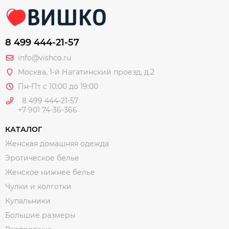
8 499 444-21-57
info@vishco.ru
Москва
, 1-й Нагатинский проезд, д.2
Пн-Пт с 10:00 до 19:00
8 499 444-21-57
+7 901 74-36-366
КАТАЛОГ
Женская домашняя одежда
Эротическое белье
Женское нижнее белье
Чулки и колготки
Купальники
Большие размеры