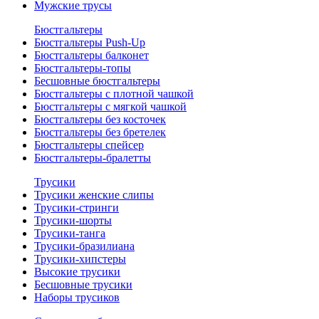
Мужские трусы
Бюстгальтеры
Бюстгальтеры Push-Up
Бюстгальтеры балконет
Бюстгальтеры-топы
Бесшовные бюстгальтеры
Бюстгальтеры с плотной чашкой
Бюстгальтеры с мягкой чашкой
Бюстгальтеры без косточек
Бюстгальтеры без бретелек
Бюстгальтеры спейсер
Бюстгальтеры-бралетты
Трусики
Трусики женские слипы
Трусики-стринги
Трусики-шорты
Трусики-танга
Трусики-бразилиана
Трусики-хипстеры
Высокие трусики
Бесшовные трусики
Наборы трусиков