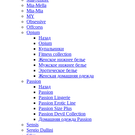
Mia-Mella
Mia-Mia
MY
Obsessive
Offcorss
Opium
Назад
Opium
Купальники
Fitness collection
Женское нижнее белье
Мужское нижнее белье
Эротическое белье
Женская домашняя одежда
Passion
Назад
Passion
Passion Lingerie
Passion Erotic Line
Passion Size Plus
Passion Devil Collection
Домашняя одежда Passion
Sensis
Sergio Dallini