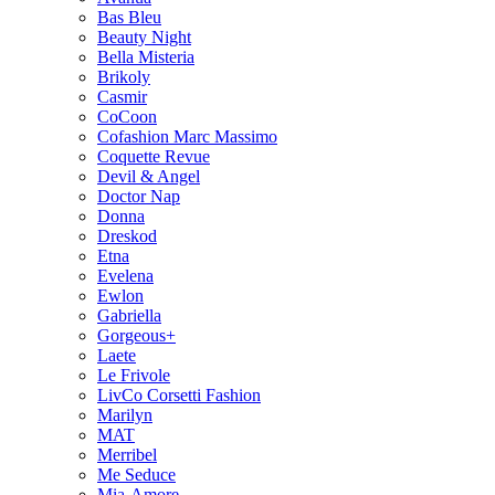
Bas Bleu
Beauty Night
Bella Misteria
Brikoly
Casmir
CoCoon
Cofashion Marc Massimo
Coquette Revue
Devil & Angel
Doctor Nap
Donna
Dreskod
Etna
Evelena
Ewlon
Gabriella
Gorgeous+
Laete
Le Frivole
LivCo Corsetti Fashion
Marilyn
MAT
Merribel
Me Seduce
Mia-Amore