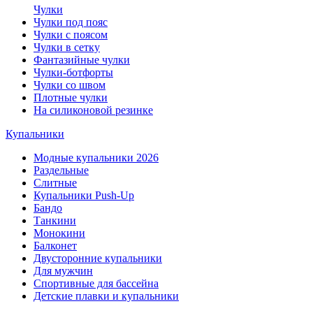
Чулки
Чулки под пояс
Чулки с поясом
Чулки в сетку
Фантазийные чулки
Чулки-ботфорты
Чулки со швом
Плотные чулки
На силиконовой резинке
Купальники
Модные купальники 2026
Раздельные
Слитные
Купальники Push-Up
Бандо
Танкини
Монокини
Балконет
Двусторонние купальники
Для мужчин
Спортивные для бассейна
Детские плавки и купальники