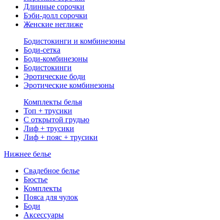
Длинные сорочки
Бэби-долл сорочки
Женские неглиже
Бодистокинги и комбинезоны
Боди-сетка
Боди-комбинезоны
Бодистокинги
Эротические боди
Эротические комбинезоны
Комплекты белья
Топ + трусики
С открытой грудью
Лиф + трусики
Лиф + пояс + трусики
Нижнее белье
Свадебное белье
Бюстье
Комплекты
Пояса для чулок
Боди
Аксессуары