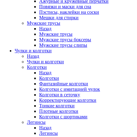
Ажурные и кружевные перчатки
Повязки и маски для сна
Пэстисы, наклейки на соски
Мешки для стирки
Мужские трусы
Назад
Мужские трусы
Мужские трусы боксеры
Мужские трусы слипы
Чулки и колготки
Назад
Чулки и колготки
Колготки
Назад
Колготки
Фантазийные колготки
Колготки с имитацией чулок
Колготки в сеточку
Корректирующие колготки
Тонкие колготки
Плотные колготки
Колготки с шортиками
Легинсы
Назад
Легинсы