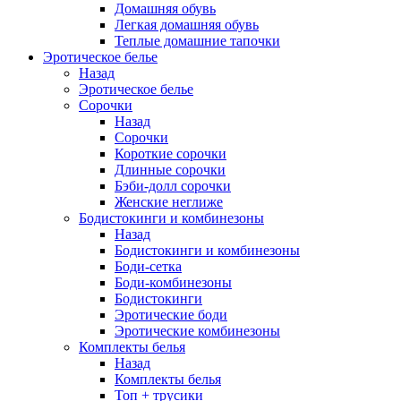
Домашняя обувь
Легкая домашняя обувь
Теплые домашние тапочки
Эротическое белье
Назад
Эротическое белье
Сорочки
Назад
Сорочки
Короткие сорочки
Длинные сорочки
Бэби-долл сорочки
Женские неглиже
Бодистокинги и комбинезоны
Назад
Бодистокинги и комбинезоны
Боди-сетка
Боди-комбинезоны
Бодистокинги
Эротические боди
Эротические комбинезоны
Комплекты белья
Назад
Комплекты белья
Топ + трусики