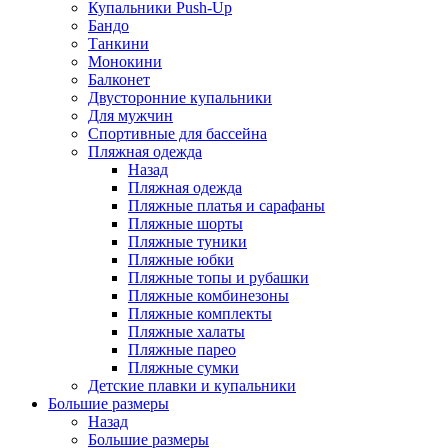
Купальники Push-Up
Бандо
Танкини
Монокини
Балконет
Двусторонние купальники
Для мужчин
Спортивные для бассейна
Пляжная одежда
Назад
Пляжная одежда
Пляжные платья и сарафаны
Пляжные шорты
Пляжные туники
Пляжные юбки
Пляжные топы и рубашки
Пляжные комбинезоны
Пляжные комплекты
Пляжные халаты
Пляжные парео
Пляжные сумки
Детские плавки и купальники
Большие размеры
Назад
Большие размеры