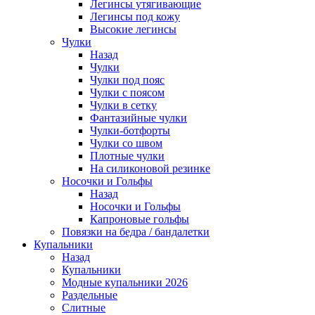
Легинсы утягивающие
Легинсы под кожу
Высокие легинсы
Чулки
Назад
Чулки
Чулки под пояс
Чулки с поясом
Чулки в сетку
Фантазийные чулки
Чулки-ботфорты
Чулки со швом
Плотные чулки
На силиконовой резинке
Носочки и Гольфы
Назад
Носочки и Гольфы
Капроновые гольфы
Повязки на бедра / бандалетки
Купальники
Назад
Купальники
Модные купальники 2026
Раздельные
Слитные