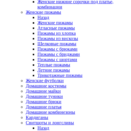
Женские нижние сорочки под платье,
комбинации
Женские пижамы
Назад
Женские пижамы
Атласные пижамы
Пижамы из хлопка
Пижамы из вискозы
Шелковые пижамы
Пижамы с брюками
Пижамы с бриджами
Пижамы с шортами
Теплые пижамы
Летние пижамы
Трикотажные пижамы
Женские футболки
Домашние костюмы
Домашние майки
Домашние туники
Домашние брюки
Домашние платья
Домашние комбинезоны
Кардиганы
Свитшоты и лонгсливы
Назад