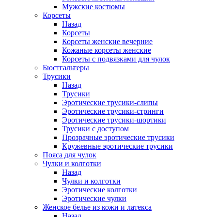
Мужские костюмы
Корсеты
Назад
Корсеты
Корсеты женские вечерние
Кожаные корсеты женские
Корсеты с подвязками для чулок
Бюстгальтеры
Трусики
Назад
Трусики
Эротические трусики-слипы
Эротические трусики-стринги
Эротические трусики-шортики
Трусики с доступом
Прозрачные эротические трусики
Кружевные эротические трусики
Пояса для чулок
Чулки и колготки
Назад
Чулки и колготки
Эротические колготки
Эротические чулки
Женское белье из кожи и латекса
Назад