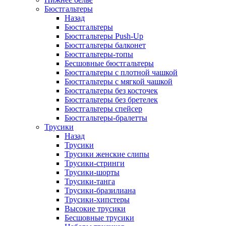
Бюстгальтеры
Назад
Бюстгальтеры
Бюстгальтеры Push-Up
Бюстгальтеры балконет
Бюстгальтеры-топы
Бесшовные бюстгальтеры
Бюстгальтеры с плотной чашкой
Бюстгальтеры с мягкой чашкой
Бюстгальтеры без косточек
Бюстгальтеры без бретелек
Бюстгальтеры спейсер
Бюстгальтеры-бралетты
Трусики
Назад
Трусики
Трусики женские слипы
Трусики-стринги
Трусики-шорты
Трусики-танга
Трусики-бразилиана
Трусики-хипстеры
Высокие трусики
Бесшовные трусики