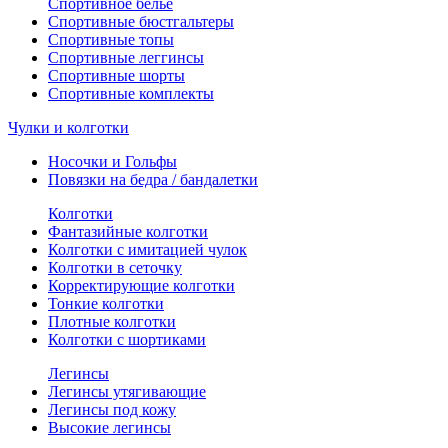
Спортивное белье
Спортивные бюстгальтеры
Спортивные топы
Спортивные леггинсы
Спортивные шорты
Спортивные комплекты
Чулки и колготки
Носочки и Гольфы
Повязки на бедра / бандалетки
Колготки
Фантазийные колготки
Колготки с имитацией чулок
Колготки в сеточку
Корректирующие колготки
Тонкие колготки
Плотные колготки
Колготки с шортиками
Легинсы
Легинсы утягивающие
Легинсы под кожу
Высокие легинсы