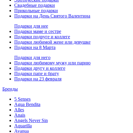
Свадебные подарки
Прикольные подарки
Подарки на День Святого Валентина
Подарки для нее
Подарки маме и сестре
Подарки подруге и коллеге
Подарки любимой жене или девушке
Подарки на 8 Марта
Подарки для него
Подарки любимому мужу или парню
Подарки другу и коллеге
Подарки папе и брату
Подарки на 23 февраля
Бренды
5 Senses
Agua Bendita
Alles
Anais
Angels Never Sin
Aquarilla
Avanua