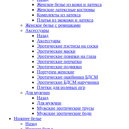
Женское белье из кожи и латекса
Женские латексные костюмы
Комплекты из латекса
Платья из экокожи и латекса
Женское белье с ремешками
Аксессуары
Назад
Аксессуары
Эротические пэстисы на соски
Эротические маски
Эротические повязки на глаза
Эротические перчатки
Эротические подвязки
Портупеи женские
Эротические ошейники БДСМ
Эротические БДСМ наручники
Плетки для ролевых игр
Для мужчин
Назад
Для мужчин
Мужские эротические трусы
Мужские эротические боди
Нижнее белье
Назад
Нижнее белье