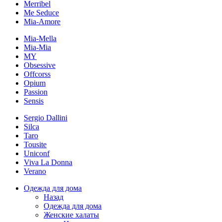
Merribel
Me Seduce
Mia-Amore
Mia-Mella
Mia-Mia
MY
Obsessive
Offcorss
Opium
Passion
Sensis
Sergio Dallini
Silca
Taro
Tousite
Uniconf
Viva La Donna
Verano
Одежда для дома
Назад
Одежда для дома
Женские халаты