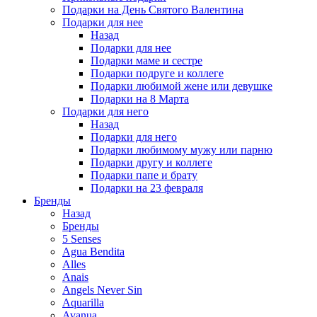
Подарки на День Святого Валентина
Подарки для нее
Назад
Подарки для нее
Подарки маме и сестре
Подарки подруге и коллеге
Подарки любимой жене или девушке
Подарки на 8 Марта
Подарки для него
Назад
Подарки для него
Подарки любимому мужу или парню
Подарки другу и коллеге
Подарки папе и брату
Подарки на 23 февраля
Бренды
Назад
Бренды
5 Senses
Agua Bendita
Alles
Anais
Angels Never Sin
Aquarilla
Avanua