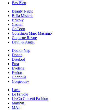
Bas Bleu
Beauty Night
Bella Misteria
Brikoly
Casmir
CoCoon
Cofashion Marc Massimo
Coquette Revue
Devil & Angel
Doctor Nap
Donna
Dreskod
Etna
Evelena
Ewlon
Gabriella
Gorgeous+
Laete
Le Frivole
LivCo Corsetti Fashion
Marilyn
MAT