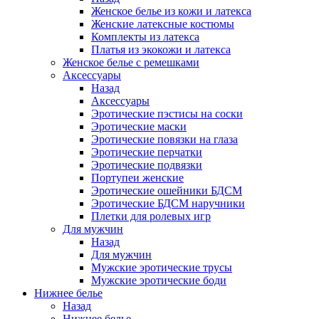
Женское белье из кожи и латекса
Женские латексные костюмы
Комплекты из латекса
Платья из экокожи и латекса
Женское белье с ремешками
Аксессуары
Назад
Аксессуары
Эротические пэстисы на соски
Эротические маски
Эротические повязки на глаза
Эротические перчатки
Эротические подвязки
Портупеи женские
Эротические ошейники БДСМ
Эротические БДСМ наручники
Плетки для ролевых игр
Для мужчин
Назад
Для мужчин
Мужские эротические трусы
Мужские эротические боди
Нижнее белье
Назад
Нижнее белье