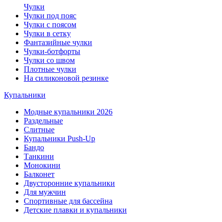
Чулки
Чулки под пояс
Чулки с поясом
Чулки в сетку
Фантазийные чулки
Чулки-ботфорты
Чулки со швом
Плотные чулки
На силиконовой резинке
Купальники
Модные купальники 2026
Раздельные
Слитные
Купальники Push-Up
Бандо
Танкини
Монокини
Балконет
Двусторонние купальники
Для мужчин
Спортивные для бассейна
Детские плавки и купальники