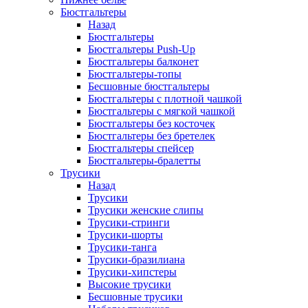
Бюстгальтеры
Назад
Бюстгальтеры
Бюстгальтеры Push-Up
Бюстгальтеры балконет
Бюстгальтеры-топы
Бесшовные бюстгальтеры
Бюстгальтеры с плотной чашкой
Бюстгальтеры с мягкой чашкой
Бюстгальтеры без косточек
Бюстгальтеры без бретелек
Бюстгальтеры спейсер
Бюстгальтеры-бралетты
Трусики
Назад
Трусики
Трусики женские слипы
Трусики-стринги
Трусики-шорты
Трусики-танга
Трусики-бразилиана
Трусики-хипстеры
Высокие трусики
Бесшовные трусики