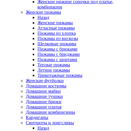
Женские нижние сорочки под платье,
комбинации
Женские пижамы
Назад
Женские пижамы
Атласные пижамы
Пижамы из хлопка
Пижамы из вискозы
Шелковые пижамы
Пижамы с брюками
Пижамы с бриджами
Пижамы с шортами
Теплые пижамы
Летние пижамы
Трикотажные пижамы
Женские футболки
Домашние костюмы
Домашние майки
Домашние туники
Домашние брюки
Домашние платья
Домашние комбинезоны
Кардиганы
Свитшоты и лонгсливы
Назад