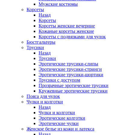
Мужские костюмы
Корсеты
Назад
Корсеты
Корсеты женские вечерние
Кожаные корсеты женские
Корсеты с подвязками для чулок
Бюстгальтеры
Трусики
Назад
Трусики
Эротические трусики-слипы
Эротические трусики-стринги
Эротические трусики-шортики
Трусики с доступом
Прозрачные эротические трусики
Кружевные эротические трусики
Пояса для чулок
Чулки и колготки
Назад
Чулки и колготки
Эротические колготки
Эротические чулки
Женское белье из кожи и латекса
Назад