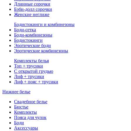
Длинные сорочки
Бэби-долл сорочки
Женские неглиже
Бодистокинги и комбинезоны
Боди-сетка
Боди-комбинезоны
Бодистокинги
Эротические боди
Эротические комбинезоны
Комплекты белья
Топ + трусики
С открытой грудью
Лиф + трусики
Лиф + пояс + трусики
Нижнее белье
Свадебное белье
Бюстье
Комплекты
Пояса для чулок
Боди
Аксессуары