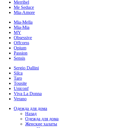
Merribel
Me Seduce
Mia-Amore
Mia-Mella
Mia-Mia
MY
Obsessive
Offcorss
Opium
Passion
Sensis
Sergio Dallini
Silca
Taro
Tousite
Uniconf
Viva La Donna
Verano
Одежда для дома
Назад
Одежда для дома
Женские халаты