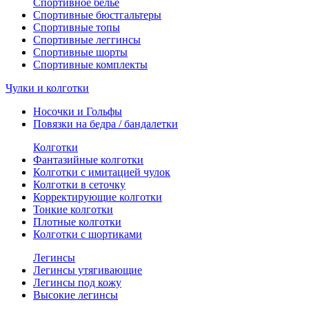
Спортивное белье
Спортивные бюстгальтеры
Спортивные топы
Спортивные леггинсы
Спортивные шорты
Спортивные комплекты
Чулки и колготки
Носочки и Гольфы
Повязки на бедра / бандалетки
Колготки
Фантазийные колготки
Колготки с имитацией чулок
Колготки в сеточку
Корректирующие колготки
Тонкие колготки
Плотные колготки
Колготки с шортиками
Легинсы
Легинсы утягивающие
Легинсы под кожу
Высокие легинсы