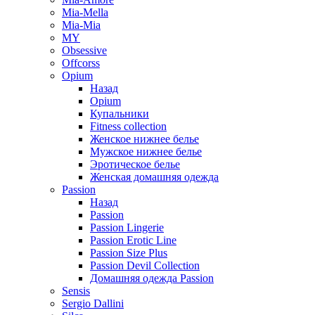
Mia-Mella
Mia-Mia
MY
Obsessive
Offcorss
Opium
Назад
Opium
Купальники
Fitness collection
Женское нижнее белье
Мужское нижнее белье
Эротическое белье
Женская домашняя одежда
Passion
Назад
Passion
Passion Lingerie
Passion Erotic Line
Passion Size Plus
Passion Devil Collection
Домашняя одежда Passion
Sensis
Sergio Dallini