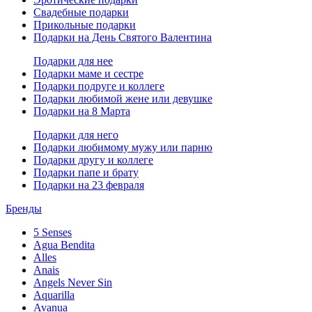
Свадебные подарки
Прикольные подарки
Подарки на День Святого Валентина
Подарки для нее
Подарки маме и сестре
Подарки подруге и коллеге
Подарки любимой жене или девушке
Подарки на 8 Марта
Подарки для него
Подарки любимому мужу или парню
Подарки другу и коллеге
Подарки папе и брату
Подарки на 23 февраля
Бренды
5 Senses
Agua Bendita
Alles
Anais
Angels Never Sin
Aquarilla
Avanua