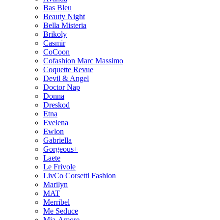
Bas Bleu
Beauty Night
Bella Misteria
Brikoly
Casmir
CoCoon
Cofashion Marc Massimo
Coquette Revue
Devil & Angel
Doctor Nap
Donna
Dreskod
Etna
Evelena
Ewlon
Gabriella
Gorgeous+
Laete
Le Frivole
LivCo Corsetti Fashion
Marilyn
MAT
Merribel
Me Seduce
Mia-Amore