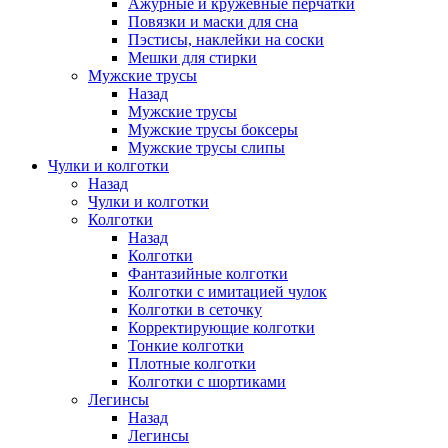
Ажурные и кружевные перчатки
Повязки и маски для сна
Пэстисы, наклейки на соски
Мешки для стирки
Мужские трусы
Назад
Мужские трусы
Мужские трусы боксеры
Мужские трусы слипы
Чулки и колготки
Назад
Чулки и колготки
Колготки
Назад
Колготки
Фантазийные колготки
Колготки с имитацией чулок
Колготки в сеточку
Корректирующие колготки
Тонкие колготки
Плотные колготки
Колготки с шортиками
Легинсы
Назад
Легинсы