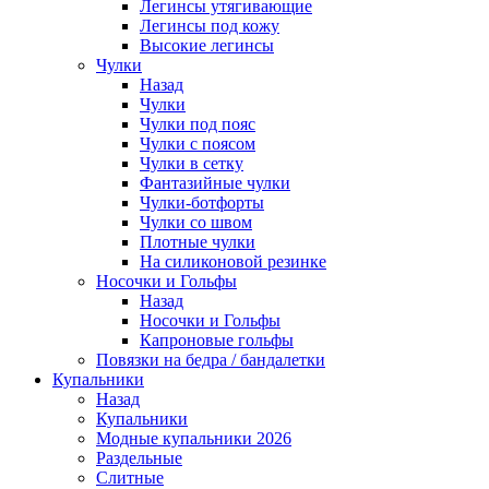
Легинсы утягивающие
Легинсы под кожу
Высокие легинсы
Чулки
Назад
Чулки
Чулки под пояс
Чулки с поясом
Чулки в сетку
Фантазийные чулки
Чулки-ботфорты
Чулки со швом
Плотные чулки
На силиконовой резинке
Носочки и Гольфы
Назад
Носочки и Гольфы
Капроновые гольфы
Повязки на бедра / бандалетки
Купальники
Назад
Купальники
Модные купальники 2026
Раздельные
Слитные