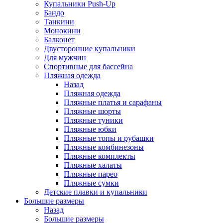
Купальники Push-Up
Бандо
Танкини
Монокини
Балконет
Двусторонние купальники
Для мужчин
Спортивные для бассейна
Пляжная одежда
Назад
Пляжная одежда
Пляжные платья и сарафаны
Пляжные шорты
Пляжные туники
Пляжные юбки
Пляжные топы и рубашки
Пляжные комбинезоны
Пляжные комплекты
Пляжные халаты
Пляжные парео
Пляжные сумки
Детские плавки и купальники
Большие размеры
Назад
Большие размеры