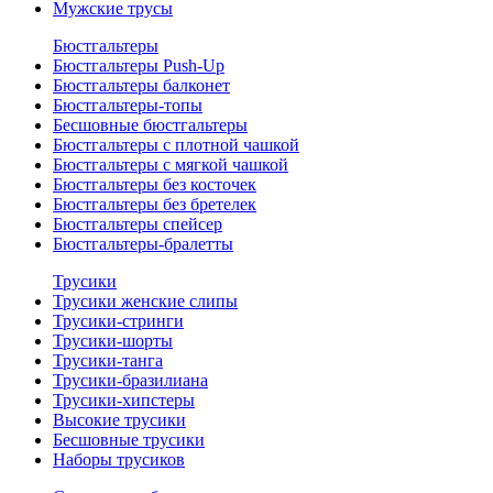
Мужские трусы
Бюстгальтеры
Бюстгальтеры Push-Up
Бюстгальтеры балконет
Бюстгальтеры-топы
Бесшовные бюстгальтеры
Бюстгальтеры с плотной чашкой
Бюстгальтеры с мягкой чашкой
Бюстгальтеры без косточек
Бюстгальтеры без бретелек
Бюстгальтеры спейсер
Бюстгальтеры-бралетты
Трусики
Трусики женские слипы
Трусики-стринги
Трусики-шорты
Трусики-танга
Трусики-бразилиана
Трусики-хипстеры
Высокие трусики
Бесшовные трусики
Наборы трусиков