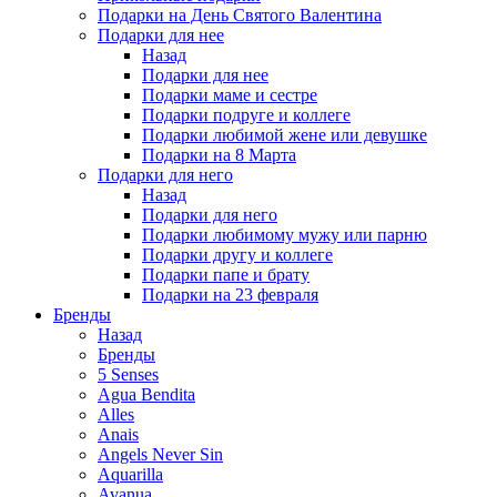
Подарки на День Святого Валентина
Подарки для нее
Назад
Подарки для нее
Подарки маме и сестре
Подарки подруге и коллеге
Подарки любимой жене или девушке
Подарки на 8 Марта
Подарки для него
Назад
Подарки для него
Подарки любимому мужу или парню
Подарки другу и коллеге
Подарки папе и брату
Подарки на 23 февраля
Бренды
Назад
Бренды
5 Senses
Agua Bendita
Alles
Anais
Angels Never Sin
Aquarilla
Avanua