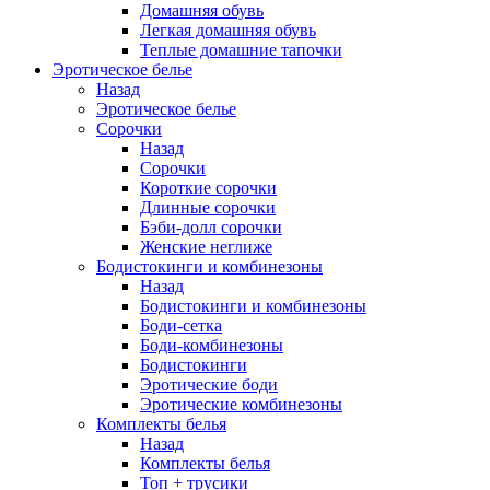
Домашняя обувь
Легкая домашняя обувь
Теплые домашние тапочки
Эротическое белье
Назад
Эротическое белье
Сорочки
Назад
Сорочки
Короткие сорочки
Длинные сорочки
Бэби-долл сорочки
Женские неглиже
Бодистокинги и комбинезоны
Назад
Бодистокинги и комбинезоны
Боди-сетка
Боди-комбинезоны
Бодистокинги
Эротические боди
Эротические комбинезоны
Комплекты белья
Назад
Комплекты белья
Топ + трусики