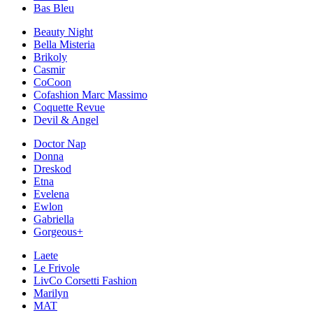
Bas Bleu
Beauty Night
Bella Misteria
Brikoly
Casmir
CoCoon
Cofashion Marc Massimo
Coquette Revue
Devil & Angel
Doctor Nap
Donna
Dreskod
Etna
Evelena
Ewlon
Gabriella
Gorgeous+
Laete
Le Frivole
LivCo Corsetti Fashion
Marilyn
MAT