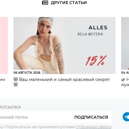
ДРУГИЕ СТАТЬИ
06 АВГУСТА 2026
04 А
зин
😻 Ваш маленький и самый красивый секрет
🌿 
😻
муж
РАССЫЛКА
ПОДПИСАТЬСЯ
ку «Подписаться» вы принимаете условия
Публичной оферты
.