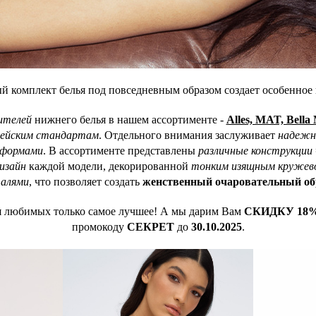
й комплект белья под повседневным образом создает особенное 
ителей
нижнего белья в нашем ассортименте -
Alles, MAT, Bella 
пейским стандартам
. Отдельного внимания заслуживает
надежна
 формами
. В ассортименте представлены
различные конструкции
изайн
каждой модели, декорированной
тонким изящным кружев
алями
, что позволяет создать
женственный очаровательный об
для любимых только самое лучшее! А мы дарим Вам
СКИДКУ 18
промокоду
СЕКРЕТ
до
30.10.2025
.