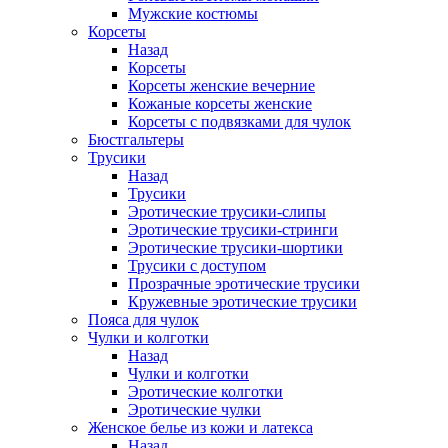
Мужские костюмы
Корсеты
Назад
Корсеты
Корсеты женские вечерние
Кожаные корсеты женские
Корсеты с подвязками для чулок
Бюстгальтеры
Трусики
Назад
Трусики
Эротические трусики-слипы
Эротические трусики-стринги
Эротические трусики-шортики
Трусики с доступом
Прозрачные эротические трусики
Кружевные эротические трусики
Пояса для чулок
Чулки и колготки
Назад
Чулки и колготки
Эротические колготки
Эротические чулки
Женское белье из кожи и латекса
Назад