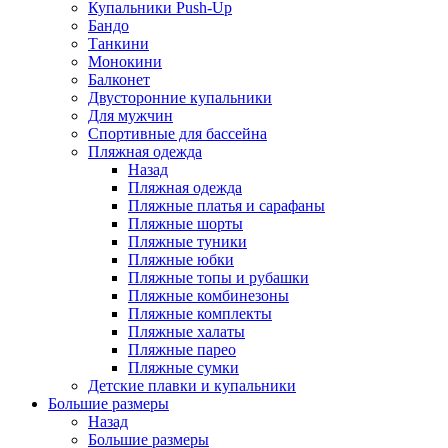
Купальники Push-Up
Бандо
Танкини
Монокини
Балконет
Двусторонние купальники
Для мужчин
Спортивные для бассейна
Пляжная одежда
Назад
Пляжная одежда
Пляжные платья и сарафаны
Пляжные шорты
Пляжные туники
Пляжные юбки
Пляжные топы и рубашки
Пляжные комбинезоны
Пляжные комплекты
Пляжные халаты
Пляжные парео
Пляжные сумки
Детские плавки и купальники
Большие размеры
Назад
Большие размеры