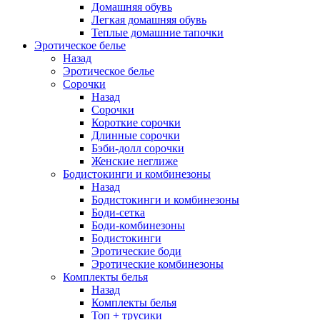
Домашняя обувь
Легкая домашняя обувь
Теплые домашние тапочки
Эротическое белье
Назад
Эротическое белье
Сорочки
Назад
Сорочки
Короткие сорочки
Длинные сорочки
Бэби-долл сорочки
Женские неглиже
Бодистокинги и комбинезоны
Назад
Бодистокинги и комбинезоны
Боди-сетка
Боди-комбинезоны
Бодистокинги
Эротические боди
Эротические комбинезоны
Комплекты белья
Назад
Комплекты белья
Топ + трусики