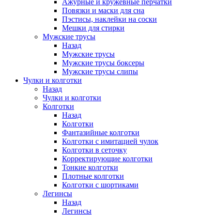
Ажурные и кружевные перчатки
Повязки и маски для сна
Пэстисы, наклейки на соски
Мешки для стирки
Мужские трусы
Назад
Мужские трусы
Мужские трусы боксеры
Мужские трусы слипы
Чулки и колготки
Назад
Чулки и колготки
Колготки
Назад
Колготки
Фантазийные колготки
Колготки с имитацией чулок
Колготки в сеточку
Корректирующие колготки
Тонкие колготки
Плотные колготки
Колготки с шортиками
Легинсы
Назад
Легинсы