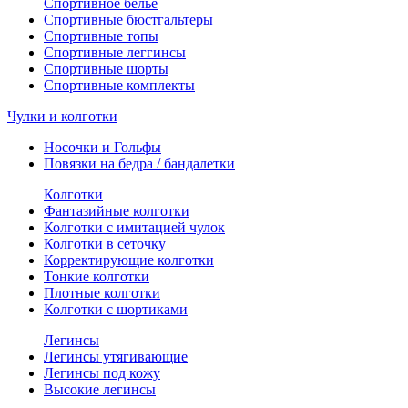
Спортивное белье
Спортивные бюстгальтеры
Спортивные топы
Спортивные леггинсы
Спортивные шорты
Спортивные комплекты
Чулки и колготки
Носочки и Гольфы
Повязки на бедра / бандалетки
Колготки
Фантазийные колготки
Колготки с имитацией чулок
Колготки в сеточку
Корректирующие колготки
Тонкие колготки
Плотные колготки
Колготки с шортиками
Легинсы
Легинсы утягивающие
Легинсы под кожу
Высокие легинсы