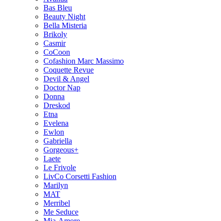
Bas Bleu
Beauty Night
Bella Misteria
Brikoly
Casmir
CoCoon
Cofashion Marc Massimo
Coquette Revue
Devil & Angel
Doctor Nap
Donna
Dreskod
Etna
Evelena
Ewlon
Gabriella
Gorgeous+
Laete
Le Frivole
LivCo Corsetti Fashion
Marilyn
MAT
Merribel
Me Seduce
Mia-Amore