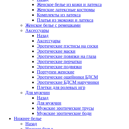
Женское белье из кожи и латекса
Женские латексные костюмы
Комплекты из латекса
Платья из экокожи и латекса
Женское белье с ремешками
Аксессуары
Назад
Аксессуары
Эротические пэстисы на соски
Эротические маски
Эротические повязки на глаза
Эротические перчатки
Эротические подвязки
Портупеи женские
Эротические ошейники БДСМ
Эротические БДСМ наручники
Плетки для ролевых игр
Для мужчин
Назад
Для мужчин
Мужские эротические трусы
Мужские эротические боди
Нижнее белье
Назад
Нижнее белье