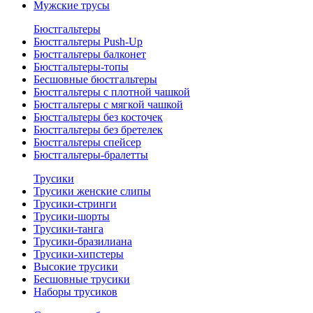
Мужские трусы
Бюстгальтеры
Бюстгальтеры Push-Up
Бюстгальтеры балконет
Бюстгальтеры-топы
Бесшовные бюстгальтеры
Бюстгальтеры с плотной чашкой
Бюстгальтеры с мягкой чашкой
Бюстгальтеры без косточек
Бюстгальтеры без бретелек
Бюстгальтеры спейсер
Бюстгальтеры-бралетты
Трусики
Трусики женские слипы
Трусики-стринги
Трусики-шорты
Трусики-танга
Трусики-бразилиана
Трусики-хипстеры
Высокие трусики
Бесшовные трусики
Наборы трусиков