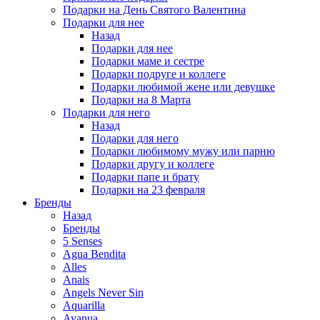
Подарки на День Святого Валентина
Подарки для нее
Назад
Подарки для нее
Подарки маме и сестре
Подарки подруге и коллеге
Подарки любимой жене или девушке
Подарки на 8 Марта
Подарки для него
Назад
Подарки для него
Подарки любимому мужу или парню
Подарки другу и коллеге
Подарки папе и брату
Подарки на 23 февраля
Бренды
Назад
Бренды
5 Senses
Agua Bendita
Alles
Anais
Angels Never Sin
Aquarilla
Avanua