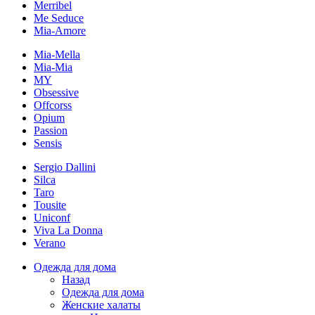
Merribel
Me Seduce
Mia-Amore
Mia-Mella
Mia-Mia
MY
Obsessive
Offcorss
Opium
Passion
Sensis
Sergio Dallini
Silca
Taro
Tousite
Uniconf
Viva La Donna
Verano
Одежда для дома
Назад
Одежда для дома
Женские халаты