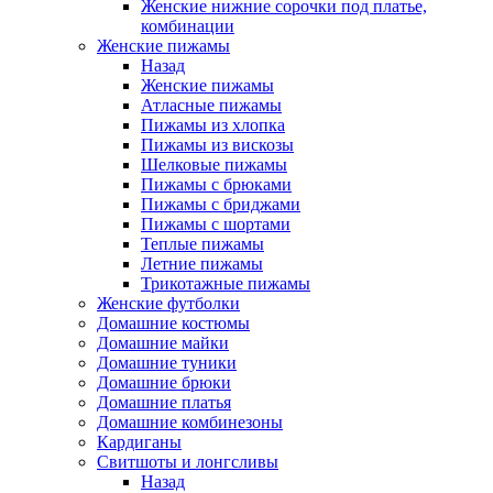
Женские нижние сорочки под платье,
комбинации
Женские пижамы
Назад
Женские пижамы
Атласные пижамы
Пижамы из хлопка
Пижамы из вискозы
Шелковые пижамы
Пижамы с брюками
Пижамы с бриджами
Пижамы с шортами
Теплые пижамы
Летние пижамы
Трикотажные пижамы
Женские футболки
Домашние костюмы
Домашние майки
Домашние туники
Домашние брюки
Домашние платья
Домашние комбинезоны
Кардиганы
Свитшоты и лонгсливы
Назад