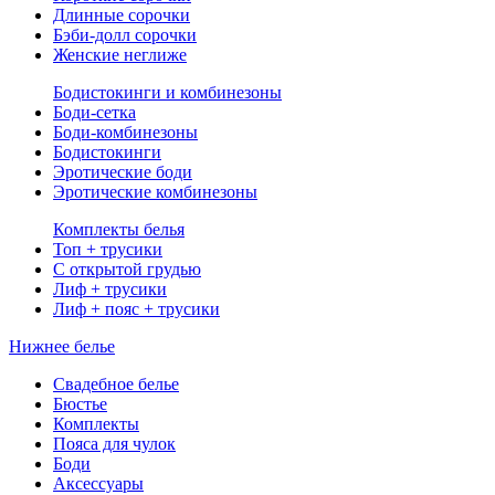
Длинные сорочки
Бэби-долл сорочки
Женские неглиже
Бодистокинги и комбинезоны
Боди-сетка
Боди-комбинезоны
Бодистокинги
Эротические боди
Эротические комбинезоны
Комплекты белья
Топ + трусики
С открытой грудью
Лиф + трусики
Лиф + пояс + трусики
Нижнее белье
Свадебное белье
Бюстье
Комплекты
Пояса для чулок
Боди
Аксессуары