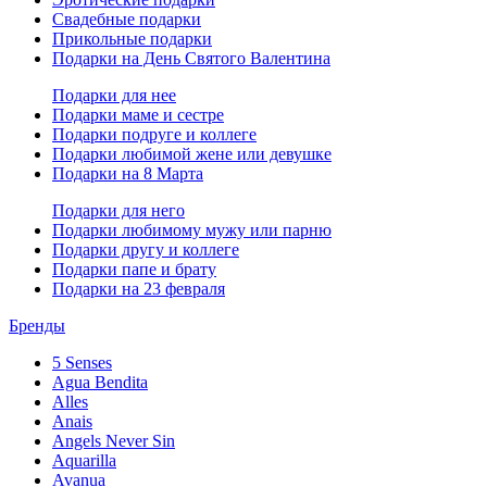
Свадебные подарки
Прикольные подарки
Подарки на День Святого Валентина
Подарки для нее
Подарки маме и сестре
Подарки подруге и коллеге
Подарки любимой жене или девушке
Подарки на 8 Марта
Подарки для него
Подарки любимому мужу или парню
Подарки другу и коллеге
Подарки папе и брату
Подарки на 23 февраля
Бренды
5 Senses
Agua Bendita
Alles
Anais
Angels Never Sin
Aquarilla
Avanua