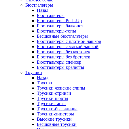
Бюстгальтеры
Назад
Бюстгальтеры
Бюстгальтеры Push-Up
Бюстгальтеры балконет
Бюстгальтеры-топы
Бесшовные бюстгальтеры
Бюстгальтеры с плотной чашкой
Бюстгальтеры с мягкой чашкой
Бюстгальтеры без косточек
Бюстгальтеры без бретелек
Бюстгальтеры спейсер
Бюстгальтеры-бралетты
Трусики
Назад
Трусики
Трусики женские слипы
Трусики-стринги
Трусики-шорты
Трусики-танга
Трусики-бразилиана
Трусики-хипстеры
Высокие трусики
Бесшовные трусики