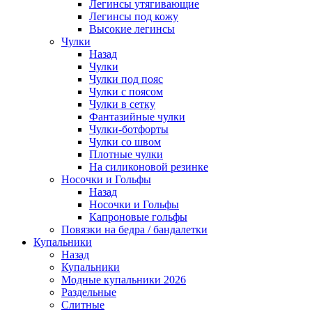
Легинсы утягивающие
Легинсы под кожу
Высокие легинсы
Чулки
Назад
Чулки
Чулки под пояс
Чулки с поясом
Чулки в сетку
Фантазийные чулки
Чулки-ботфорты
Чулки со швом
Плотные чулки
На силиконовой резинке
Носочки и Гольфы
Назад
Носочки и Гольфы
Капроновые гольфы
Повязки на бедра / бандалетки
Купальники
Назад
Купальники
Модные купальники 2026
Раздельные
Слитные