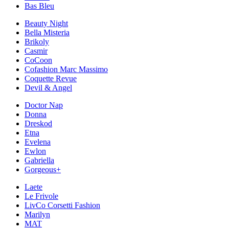
Bas Bleu
Beauty Night
Bella Misteria
Brikoly
Casmir
CoCoon
Cofashion Marc Massimo
Coquette Revue
Devil & Angel
Doctor Nap
Donna
Dreskod
Etna
Evelena
Ewlon
Gabriella
Gorgeous+
Laete
Le Frivole
LivCo Corsetti Fashion
Marilyn
MAT