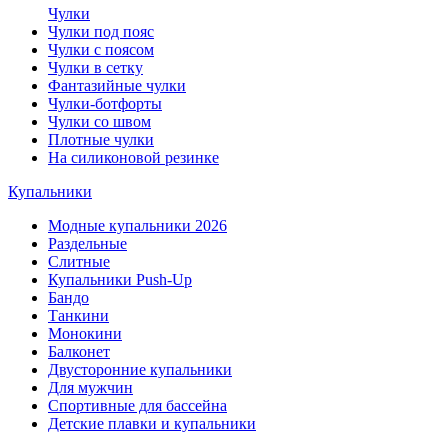
Чулки
Чулки под пояс
Чулки с поясом
Чулки в сетку
Фантазийные чулки
Чулки-ботфорты
Чулки со швом
Плотные чулки
На силиконовой резинке
Купальники
Модные купальники 2026
Раздельные
Слитные
Купальники Push-Up
Бандо
Танкини
Монокини
Балконет
Двусторонние купальники
Для мужчин
Спортивные для бассейна
Детские плавки и купальники