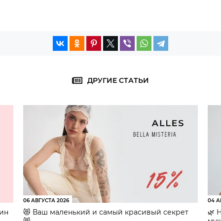
ДРУГИЕ СТАТЬИ
06 АВГУСТА 2026
04 А
зин
😻 Ваш маленький и самый красивый секрет
🌿 
😻
муж