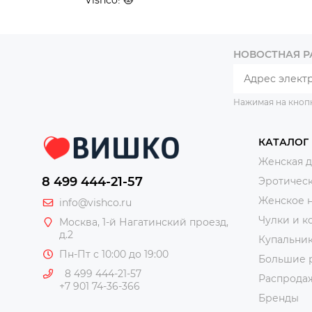
НОВОСТНАЯ 
Нажимая на кноп
КАТАЛОГ
Женская 
8 499 444-21-57
Эротическ
Женское 
info@vishco.ru
Чулки и к
Москва
, 1-й Нагатинский проезд,
д.2
Купальни
Пн-Пт с 10:00 до 19:00
Большие 
8 499 444-21-57
Распрода
+7 901 74-36-366
Бренды