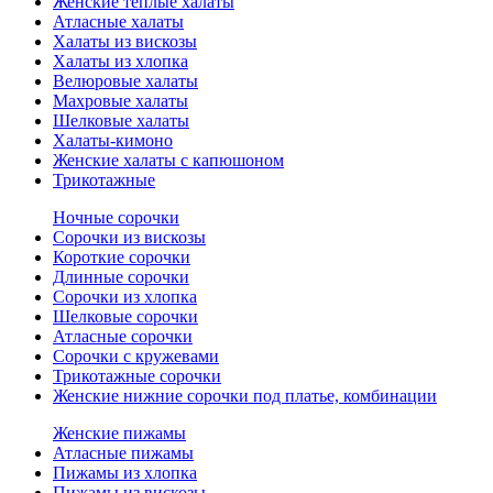
Женские теплые халаты
Атласные халаты
Халаты из вискозы
Халаты из хлопка
Велюровые халаты
Махровые халаты
Шелковые халаты
Халаты-кимоно
Женские халаты с капюшоном
Трикотажные
Ночные сорочки
Сорочки из вискозы
Короткие сорочки
Длинные сорочки
Сорочки из хлопка
Шелковые сорочки
Атласные сорочки
Сорочки с кружевами
Трикотажные сорочки
Женские нижние сорочки под платье, комбинации
Женские пижамы
Атласные пижамы
Пижамы из хлопка
Пижамы из вискозы