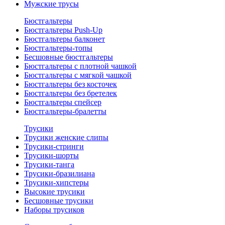
Мужские трусы
Бюстгальтеры
Бюстгальтеры Push-Up
Бюстгальтеры балконет
Бюстгальтеры-топы
Бесшовные бюстгальтеры
Бюстгальтеры с плотной чашкой
Бюстгальтеры с мягкой чашкой
Бюстгальтеры без косточек
Бюстгальтеры без бретелек
Бюстгальтеры спейсер
Бюстгальтеры-бралетты
Трусики
Трусики женские слипы
Трусики-стринги
Трусики-шорты
Трусики-танга
Трусики-бразилиана
Трусики-хипстеры
Высокие трусики
Бесшовные трусики
Наборы трусиков