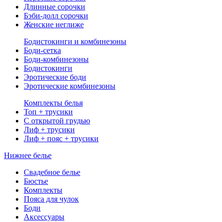
Длинные сорочки
Бэби-долл сорочки
Женские неглиже
Бодистокинги и комбинезоны
Боди-сетка
Боди-комбинезоны
Бодистокинги
Эротические боди
Эротические комбинезоны
Комплекты белья
Топ + трусики
С открытой грудью
Лиф + трусики
Лиф + пояс + трусики
Нижнее белье
Свадебное белье
Бюстье
Комплекты
Пояса для чулок
Боди
Аксессуары