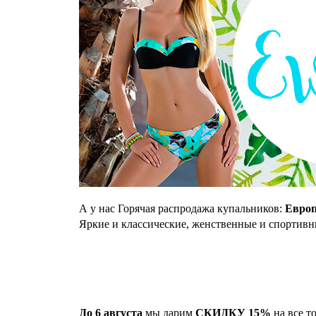
А у нас Горячая распродажа купальников:
Европ
Яркие и классические, женственные и спортивн
До 6 августа
мы дарим
СКИДКУ 15%
на все т