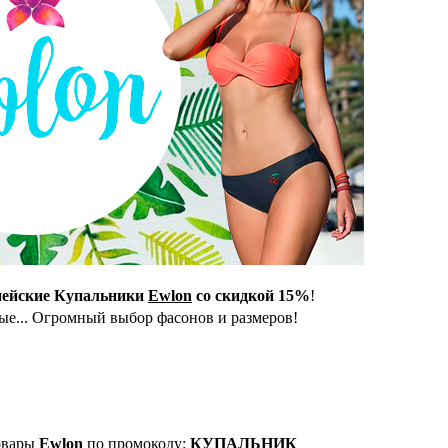
ейские Купальники
Ewlon
со скидкой 15%
!
ые... Огромный выбор фасонов и размеров!
овары
Ewlon
по промокоду:
КУПАЛЬНИК