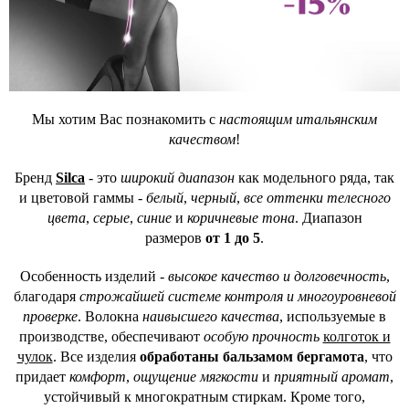
Мы хотим Вас познакомить с
настоящим итальянским
качеством
!
Бренд
Silca
- это
широкий диапазон
как модельного ряда, так
и цветовой гаммы -
белый
,
черный
,
все оттенки телесного
цвета
,
серые
,
синие
и
коричневые тона
. Диапазон
размеров
от 1 до 5
.
Особенность изделий -
высокое качество и долговечность
,
благодаря
строжайшей системе контроля и многоуровневой
проверке
. Волокна
наивысшего качества
, используемые в
производстве, обеспечивают
особую прочность
колготок и
чулок
. Все изделия
обработаны бальзамом бергамота
, что
придает
комфорт
,
ощущение мягкости
и
приятный аромат
,
устойчивый к многократным стиркам. Кроме того,