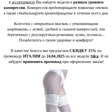
в
ассортименте
Вы найдете модели
с разным уровнем
компрессии
. Компрессия
предотвращает появление отеков
,
а также
стабилизирует кровообращение
в течение всего дня.
Колготки
с открытым мыском
,
с утягивающими
шортиками
,
с легкой
,
средней
и
сильной компрессией
,
для
беременных с регулируемым ремешком
,
чулки
,
леггинсы
...
Позаботьтесь о своем здоровье и комфорте!
В качестве бонуса мы предлагаем
СКИДКУ 15%
по
промокоду
ИТАЛИЯ
до
24.04.2025
на все модели
Silca
. И не
забудьте
применить промокод
при оформлении заказа!