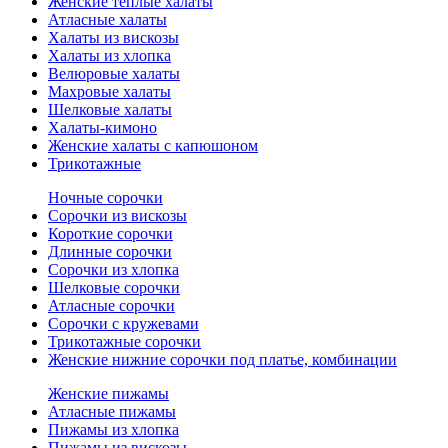
Женские теплые халаты
Атласные халаты
Халаты из вискозы
Халаты из хлопка
Велюровые халаты
Махровые халаты
Шелковые халаты
Халаты-кимоно
Женские халаты с капюшоном
Трикотажные
Ночные сорочки
Сорочки из вискозы
Короткие сорочки
Длинные сорочки
Сорочки из хлопка
Шелковые сорочки
Атласные сорочки
Сорочки с кружевами
Трикотажные сорочки
Женские нижние сорочки под платье, комбинации
Женские пижамы
Атласные пижамы
Пижамы из хлопка
Пижамы из вискозы