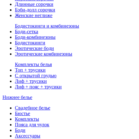
Длинные сорочки
Бэби-долл сорочки
Женские неглиже
Бодистокинги и комбинезоны
Боди-сетка
Боди-комбинезоны
Бодистокинги
Эротические боди
Эротические комбинезоны
Комплекты белья
Топ + трусики
С открытой грудью
Лиф + трусики
Лиф + пояс + трусики
Нижнее белье
Свадебное белье
Бюстье
Комплекты
Пояса для чулок
Боди
Аксессуары