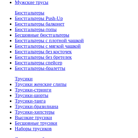
Мужские трусы
Бюстгальтеры
Бюстгальтеры Push-Up
Бюстгальтеры балконет
Бюстгальтеры-топы
Бесшовные бюстгальтеры
Бюстгальтеры с плотной чашкой
Бюстгальтеры с мягкой чашкой
Бюстгальтеры без косточек
Бюстгальтеры без бретелек
Бюстгальтеры спейсер
Бюстгальтеры-бралетты
Трусики
Трусики женские слипы
Трусики-стринги
Трусики-шорты
Трусики-танга
Трусики-бразилиана
Трусики-хипстеры
Высокие трусики
Бесшовные трусики
Наборы трусиков