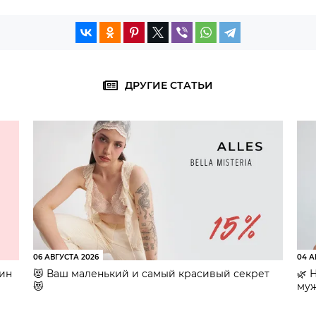
ДРУГИЕ СТАТЬИ
06 АВГУСТА 2026
04 А
зин
😻 Ваш маленький и самый красивый секрет
🌿 
😻
муж