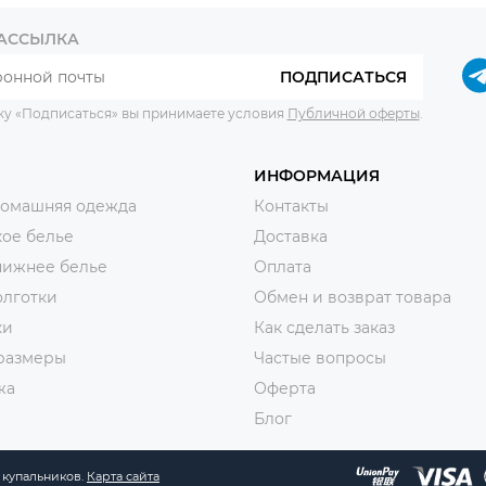
РАССЫЛКА
ПОДПИСАТЬСЯ
ку «Подписаться» вы принимаете условия
Публичной оферты
.
ИНФОРМАЦИЯ
домашняя одежда
Контакты
ое белье
Доставка
нижнее белье
Оплата
олготки
Обмен и возврат товара
ки
Как сделать заказ
размеры
Частые вопросы
жа
Оферта
Блог
и купальников.
Карта сайта