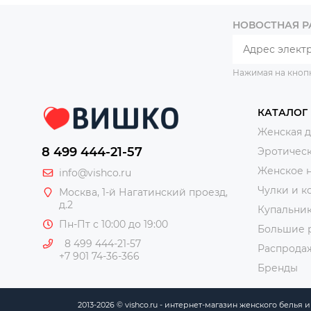
НОВОСТНАЯ 
Нажимая на кноп
КАТАЛОГ
Женская 
8 499 444-21-57
Эротическ
Женское 
info@vishco.ru
Чулки и к
Москва
, 1-й Нагатинский проезд,
д.2
Купальни
Пн-Пт с 10:00 до 19:00
Большие 
8 499 444-21-57
Распрода
+7 901 74-36-366
Бренды
2013-2026 © vishco.ru - интернет-магазин женского белья 