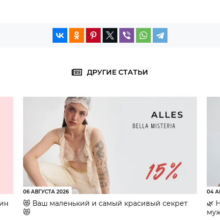
ДРУГИЕ СТАТЬИ
06 АВГУСТА 2026
04 А
зин
😻 Ваш маленький и самый красивый секрет
🌿 
😻
муж