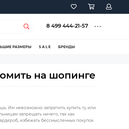
8 499 444-21-57
ЬШИЕ РАЗМЕРЫ
S A L E
БРЕНДЫ
номить на шопинге
ешь. Им невозможно запретить купить ту или
тельницам запрещать ничего, так как
гардероб, избежать бессмысленных покупок