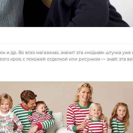
к и др. Во всех магазинах, значит эта «модная» штучка уже
ого кроя, с похожей отделкой или рисунком — знай: эта ве