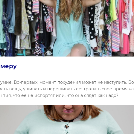
змеру
умие. Во-первых, момент похудения может не наступить. Во-
рать вещь, ушивать и перешивать ее: тратить свое время 
нтия, что ее не испортят или, что она сядет как надо?