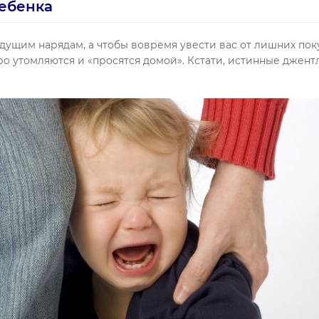
ребенка
удущим нарядам, а чтобы вовремя увести вас от лишних пок
тро утомляются и «просятся домой». Кстати, истинные джент