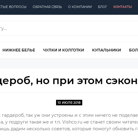
СТЫЕ ВОПРОСЫ
ОБРАТНАЯ СВЯЗЬ
О КОМПАНИИ
БЛОГ
КОНТАКТЫ
НИЖНЕЕ БЕЛЬЕ
ЧУЛКИ И КОЛГОТКИ
КУПАЛЬНИКИ
БОЛ
дероб, но при этом сэко
10 ИЮЛЯ 2018
гардероб, так уж они устроены и с этим ничего не подела
, у подруги такая же и т.п. Vishco.ru не станет своим чита
лишь дадим несколько советов, которые помогут обновить 