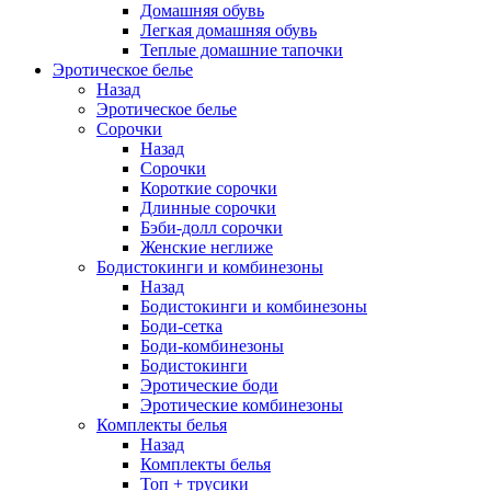
Домашняя обувь
Легкая домашняя обувь
Теплые домашние тапочки
Эротическое белье
Назад
Эротическое белье
Сорочки
Назад
Сорочки
Короткие сорочки
Длинные сорочки
Бэби-долл сорочки
Женские неглиже
Бодистокинги и комбинезоны
Назад
Бодистокинги и комбинезоны
Боди-сетка
Боди-комбинезоны
Бодистокинги
Эротические боди
Эротические комбинезоны
Комплекты белья
Назад
Комплекты белья
Топ + трусики