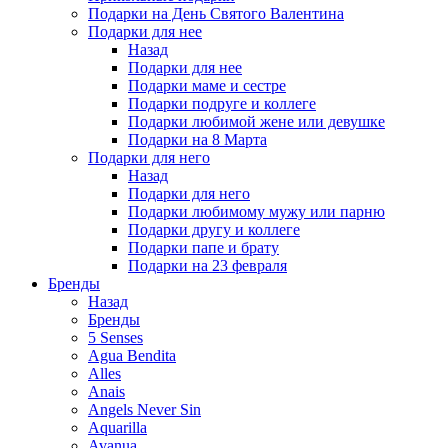
Подарки на День Святого Валентина
Подарки для нее
Назад
Подарки для нее
Подарки маме и сестре
Подарки подруге и коллеге
Подарки любимой жене или девушке
Подарки на 8 Марта
Подарки для него
Назад
Подарки для него
Подарки любимому мужу или парню
Подарки другу и коллеге
Подарки папе и брату
Подарки на 23 февраля
Бренды
Назад
Бренды
5 Senses
Agua Bendita
Alles
Anais
Angels Never Sin
Aquarilla
Avanua