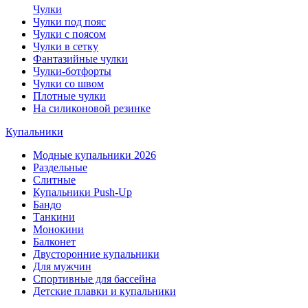
Чулки
Чулки под пояс
Чулки с поясом
Чулки в сетку
Фантазийные чулки
Чулки-ботфорты
Чулки со швом
Плотные чулки
На силиконовой резинке
Купальники
Модные купальники 2026
Раздельные
Слитные
Купальники Push-Up
Бандо
Танкини
Монокини
Балконет
Двусторонние купальники
Для мужчин
Спортивные для бассейна
Детские плавки и купальники