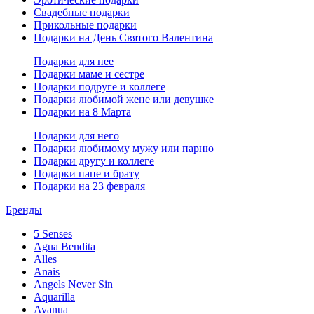
Свадебные подарки
Прикольные подарки
Подарки на День Святого Валентина
Подарки для нее
Подарки маме и сестре
Подарки подруге и коллеге
Подарки любимой жене или девушке
Подарки на 8 Марта
Подарки для него
Подарки любимому мужу или парню
Подарки другу и коллеге
Подарки папе и брату
Подарки на 23 февраля
Бренды
5 Senses
Agua Bendita
Alles
Anais
Angels Never Sin
Aquarilla
Avanua