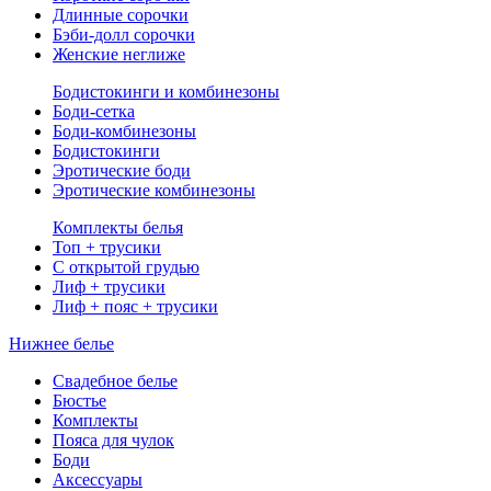
Длинные сорочки
Бэби-долл сорочки
Женские неглиже
Бодистокинги и комбинезоны
Боди-сетка
Боди-комбинезоны
Бодистокинги
Эротические боди
Эротические комбинезоны
Комплекты белья
Топ + трусики
С открытой грудью
Лиф + трусики
Лиф + пояс + трусики
Нижнее белье
Свадебное белье
Бюстье
Комплекты
Пояса для чулок
Боди
Аксессуары