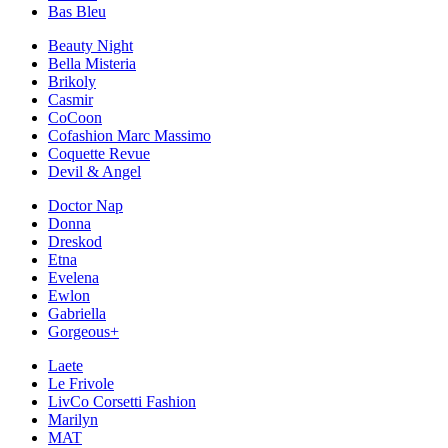
Bas Bleu
Beauty Night
Bella Misteria
Brikoly
Casmir
CoCoon
Cofashion Marc Massimo
Coquette Revue
Devil & Angel
Doctor Nap
Donna
Dreskod
Etna
Evelena
Ewlon
Gabriella
Gorgeous+
Laete
Le Frivole
LivCo Corsetti Fashion
Marilyn
MAT