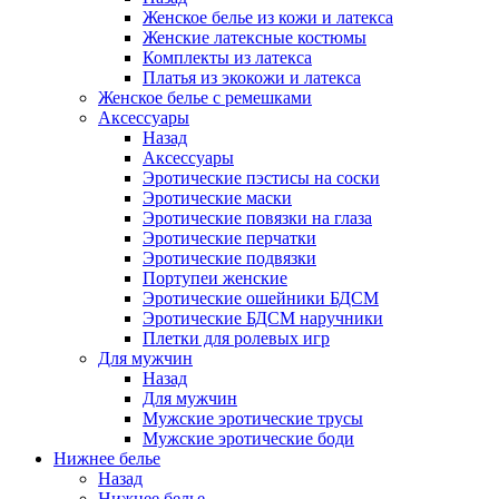
Женское белье из кожи и латекса
Женские латексные костюмы
Комплекты из латекса
Платья из экокожи и латекса
Женское белье с ремешками
Аксессуары
Назад
Аксессуары
Эротические пэстисы на соски
Эротические маски
Эротические повязки на глаза
Эротические перчатки
Эротические подвязки
Портупеи женские
Эротические ошейники БДСМ
Эротические БДСМ наручники
Плетки для ролевых игр
Для мужчин
Назад
Для мужчин
Мужские эротические трусы
Мужские эротические боди
Нижнее белье
Назад
Нижнее белье