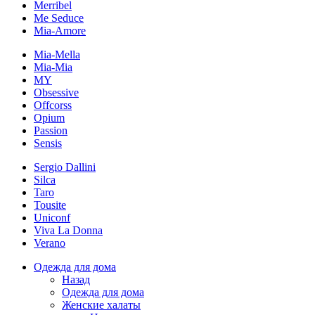
Merribel
Me Seduce
Mia-Amore
Mia-Mella
Mia-Mia
MY
Obsessive
Offcorss
Opium
Passion
Sensis
Sergio Dallini
Silca
Taro
Tousite
Uniconf
Viva La Donna
Verano
Одежда для дома
Назад
Одежда для дома
Женские халаты