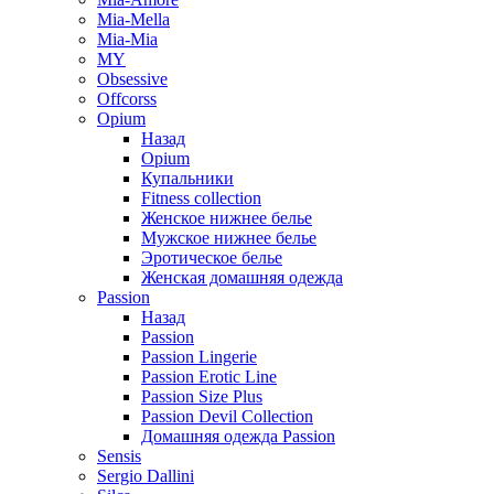
Mia-Mella
Mia-Mia
MY
Obsessive
Offcorss
Opium
Назад
Opium
Купальники
Fitness collection
Женское нижнее белье
Мужское нижнее белье
Эротическое белье
Женская домашняя одежда
Passion
Назад
Passion
Passion Lingerie
Passion Erotic Line
Passion Size Plus
Passion Devil Collection
Домашняя одежда Passion
Sensis
Sergio Dallini