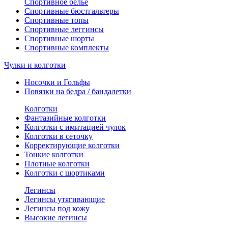
Спортивное белье
Спортивные бюстгальтеры
Спортивные топы
Спортивные леггинсы
Спортивные шорты
Спортивные комплекты
Чулки и колготки
Носочки и Гольфы
Повязки на бедра / бандалетки
Колготки
Фантазийные колготки
Колготки с имитацией чулок
Колготки в сеточку
Корректирующие колготки
Тонкие колготки
Плотные колготки
Колготки с шортиками
Легинсы
Легинсы утягивающие
Легинсы под кожу
Высокие легинсы