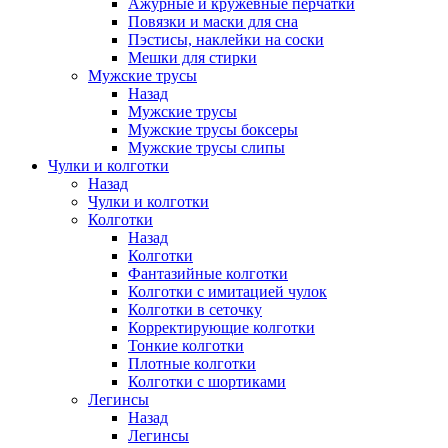
Ажурные и кружевные перчатки
Повязки и маски для сна
Пэстисы, наклейки на соски
Мешки для стирки
Мужские трусы
Назад
Мужские трусы
Мужские трусы боксеры
Мужские трусы слипы
Чулки и колготки
Назад
Чулки и колготки
Колготки
Назад
Колготки
Фантазийные колготки
Колготки с имитацией чулок
Колготки в сеточку
Корректирующие колготки
Тонкие колготки
Плотные колготки
Колготки с шортиками
Легинсы
Назад
Легинсы