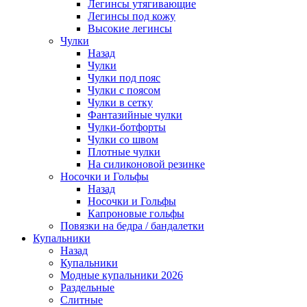
Легинсы утягивающие
Легинсы под кожу
Высокие легинсы
Чулки
Назад
Чулки
Чулки под пояс
Чулки с поясом
Чулки в сетку
Фантазийные чулки
Чулки-ботфорты
Чулки со швом
Плотные чулки
На силиконовой резинке
Носочки и Гольфы
Назад
Носочки и Гольфы
Капроновые гольфы
Повязки на бедра / бандалетки
Купальники
Назад
Купальники
Модные купальники 2026
Раздельные
Слитные