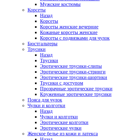
Мужские костюмы
Корсеты
Назад
Корсеты
Корсеты женские вечерние
Кожаные корсеты женские
Корсеты с подвязками для чулок
Бюстгальтеры
Трусики
Назад
Трусики
Эротические трусики-слипы
Эротические трусики-стринги
Эротические трусики-шортики
Трусики с доступом
Прозрачные эротические трусики
Кружевные эротические трусики
Пояса для чулок
Чулки и колготки
Назад
Чулки и колготки
Эротические колготки
Эротические чулки
Женское белье из кожи и латекса
Назад