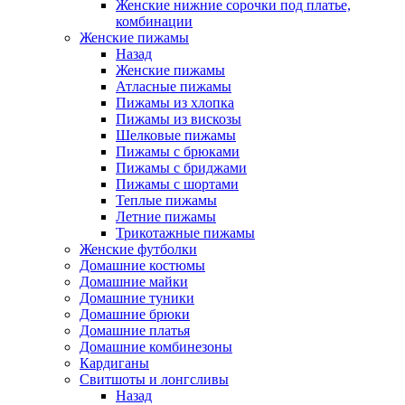
Женские нижние сорочки под платье,
комбинации
Женские пижамы
Назад
Женские пижамы
Атласные пижамы
Пижамы из хлопка
Пижамы из вискозы
Шелковые пижамы
Пижамы с брюками
Пижамы с бриджами
Пижамы с шортами
Теплые пижамы
Летние пижамы
Трикотажные пижамы
Женские футболки
Домашние костюмы
Домашние майки
Домашние туники
Домашние брюки
Домашние платья
Домашние комбинезоны
Кардиганы
Свитшоты и лонгсливы
Назад