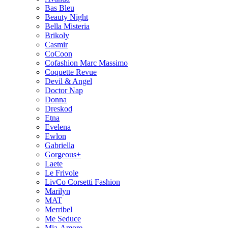
Bas Bleu
Beauty Night
Bella Misteria
Brikoly
Casmir
CoCoon
Cofashion Marc Massimo
Coquette Revue
Devil & Angel
Doctor Nap
Donna
Dreskod
Etna
Evelena
Ewlon
Gabriella
Gorgeous+
Laete
Le Frivole
LivCo Corsetti Fashion
Marilyn
MAT
Merribel
Me Seduce
Mia-Amore