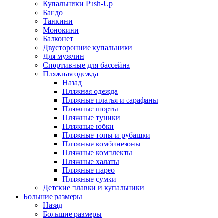
Купальники Push-Up
Бандо
Танкини
Монокини
Балконет
Двусторонние купальники
Для мужчин
Спортивные для бассейна
Пляжная одежда
Назад
Пляжная одежда
Пляжные платья и сарафаны
Пляжные шорты
Пляжные туники
Пляжные юбки
Пляжные топы и рубашки
Пляжные комбинезоны
Пляжные комплекты
Пляжные халаты
Пляжные парео
Пляжные сумки
Детские плавки и купальники
Большие размеры
Назад
Большие размеры