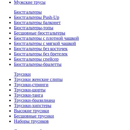
Мужские трусы
Бюстгальтеры
Бюстгальтеры Push-Up
Бюстгальтеры балконет
Бюстгальтеры-топы
Бесшовные бюстгальтеры
Бюстгальтеры с плотной чашкой
Бюстгальтеры с мягкой чашкой
Бюстгальтеры без косточек
Бюстгальтеры без бретелек
Бюстгальтеры спейсер
Бюстгальтеры-бралетты
Трусики
Трусики женские слипы
Трусики-стринги
Трусики-шорты
Трусики-танга
Трусики-бразилиана
Трусики-хипстеры
Высокие трусики
Бесшовные трусики
Наборы трусиков