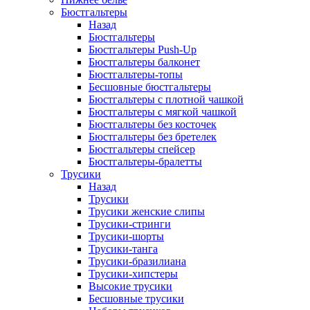
Бюстгальтеры
Назад
Бюстгальтеры
Бюстгальтеры Push-Up
Бюстгальтеры балконет
Бюстгальтеры-топы
Бесшовные бюстгальтеры
Бюстгальтеры с плотной чашкой
Бюстгальтеры с мягкой чашкой
Бюстгальтеры без косточек
Бюстгальтеры без бретелек
Бюстгальтеры спейсер
Бюстгальтеры-бралетты
Трусики
Назад
Трусики
Трусики женские слипы
Трусики-стринги
Трусики-шорты
Трусики-танга
Трусики-бразилиана
Трусики-хипстеры
Высокие трусики
Бесшовные трусики