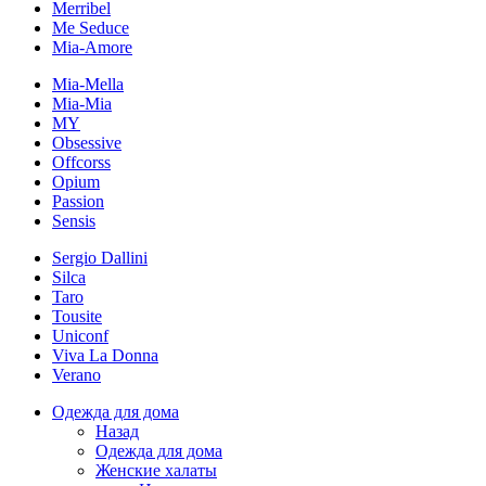
Merribel
Me Seduce
Mia-Amore
Mia-Mella
Mia-Mia
MY
Obsessive
Offcorss
Opium
Passion
Sensis
Sergio Dallini
Silca
Taro
Tousite
Uniconf
Viva La Donna
Verano
Одежда для дома
Назад
Одежда для дома
Женские халаты