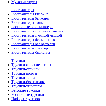
Мужские трусы
Бюстгальтеры
Бюстгальтеры Push-Up
Бюстгальтеры балконет
Бюстгальтеры-топы
Бесшовные бюстгальтеры
Бюстгальтеры с плотной чашкой
Бюстгальтеры с мягкой чашкой
Бюстгальтеры без косточек
Бюстгальтеры без бретелек
Бюстгальтеры спейсер
Бюстгальтеры-бралетты
Трусики
Трусики женские слипы
Трусики-стринги
Трусики-шорты
Трусики-танга
Трусики-бразилиана
Трусики-хипстеры
Высокие трусики
Бесшовные трусики
Наборы трусиков