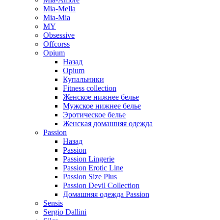
Mia-Mella
Mia-Mia
MY
Obsessive
Offcorss
Opium
Назад
Opium
Купальники
Fitness collection
Женское нижнее белье
Мужское нижнее белье
Эротическое белье
Женская домашняя одежда
Passion
Назад
Passion
Passion Lingerie
Passion Erotic Line
Passion Size Plus
Passion Devil Collection
Домашняя одежда Passion
Sensis
Sergio Dallini