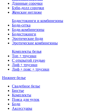
Длинные сорочки
Бэби-долл сорочки
Женские неглиже
Бодистокинги и комбинезоны
Боди-сетка
Боди-комбинезоны
Бодистокинги
Эротические боди
Эротические комбинезоны
Комплекты белья
Топ + трусики
С открытой грудью
Лиф + трусики
Лиф + пояс + трусики
Нижнее белье
Свадебное белье
Бюстье
Комплекты
Пояса для чулок
Боди
Аксессуары