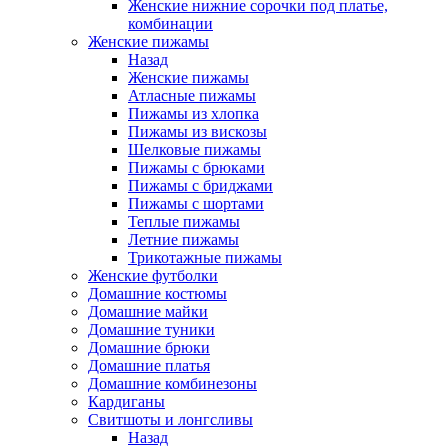
Женские нижние сорочки под платье,
комбинации
Женские пижамы
Назад
Женские пижамы
Атласные пижамы
Пижамы из хлопка
Пижамы из вискозы
Шелковые пижамы
Пижамы с брюками
Пижамы с бриджами
Пижамы с шортами
Теплые пижамы
Летние пижамы
Трикотажные пижамы
Женские футболки
Домашние костюмы
Домашние майки
Домашние туники
Домашние брюки
Домашние платья
Домашние комбинезоны
Кардиганы
Свитшоты и лонгсливы
Назад