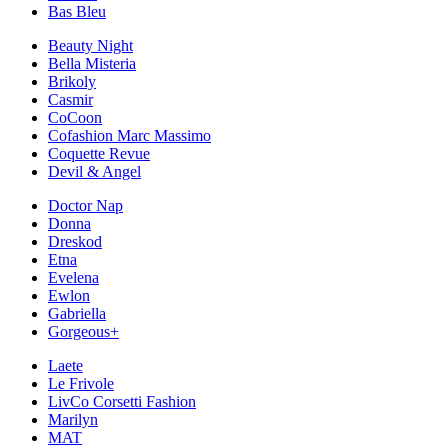
Bas Bleu
Beauty Night
Bella Misteria
Brikoly
Casmir
CoCoon
Cofashion Marc Massimo
Coquette Revue
Devil & Angel
Doctor Nap
Donna
Dreskod
Etna
Evelena
Ewlon
Gabriella
Gorgeous+
Laete
Le Frivole
LivCo Corsetti Fashion
Marilyn
MAT