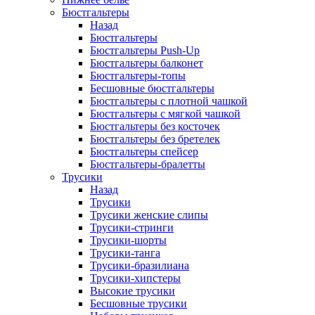
Бюстгальтеры
Назад
Бюстгальтеры
Бюстгальтеры Push-Up
Бюстгальтеры балконет
Бюстгальтеры-топы
Бесшовные бюстгальтеры
Бюстгальтеры с плотной чашкой
Бюстгальтеры с мягкой чашкой
Бюстгальтеры без косточек
Бюстгальтеры без бретелек
Бюстгальтеры спейсер
Бюстгальтеры-бралетты
Трусики
Назад
Трусики
Трусики женские слипы
Трусики-стринги
Трусики-шорты
Трусики-танга
Трусики-бразилиана
Трусики-хипстеры
Высокие трусики
Бесшовные трусики