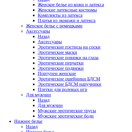
Женское белье из кожи и латекса
Женские латексные костюмы
Комплекты из латекса
Платья из экокожи и латекса
Женское белье с ремешками
Аксессуары
Назад
Аксессуары
Эротические пэстисы на соски
Эротические маски
Эротические повязки на глаза
Эротические перчатки
Эротические подвязки
Портупеи женские
Эротические ошейники БДСМ
Эротические БДСМ наручники
Плетки для ролевых игр
Для мужчин
Назад
Для мужчин
Мужские эротические трусы
Мужские эротические боди
Нижнее белье
Назад
Нижнее белье