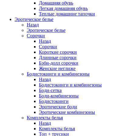
Домашняя обувь
Легкая домашняя обувь
Теплые домашние тапочки
Эротическое белье
Назад
Эротическое белье
Сорочки
Назад
Сорочки
Короткие сорочки
Длинные сорочки
Бэби-долл сорочки
Женские неглиже
Бодистокинги и комбинезоны
Назад
Бодистокинги и комбинезоны
Боди-сетка
Боди-комбинезоны
Бодистокинги
Эротические боди
Эротические комбинезоны
Комплекты белья
Назад
Комплекты белья
Топ + трусики