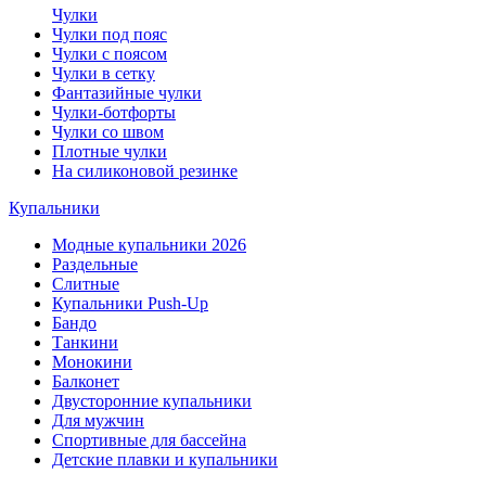
Чулки
Чулки под пояс
Чулки с поясом
Чулки в сетку
Фантазийные чулки
Чулки-ботфорты
Чулки со швом
Плотные чулки
На силиконовой резинке
Купальники
Модные купальники 2026
Раздельные
Слитные
Купальники Push-Up
Бандо
Танкини
Монокини
Балконет
Двусторонние купальники
Для мужчин
Спортивные для бассейна
Детские плавки и купальники