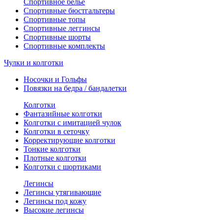
Спортивное белье
Спортивные бюстгальтеры
Спортивные топы
Спортивные леггинсы
Спортивные шорты
Спортивные комплекты
Чулки и колготки
Носочки и Гольфы
Повязки на бедра / бандалетки
Колготки
Фантазийные колготки
Колготки с имитацией чулок
Колготки в сеточку
Корректирующие колготки
Тонкие колготки
Плотные колготки
Колготки с шортиками
Легинсы
Легинсы утягивающие
Легинсы под кожу
Высокие легинсы