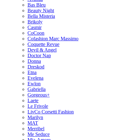
Bas Bleu
Beauty Night
Bella Misteria
Brikoly
Casmir
CoCoon
Cofashion Marc Massimo
Coquette Revue
Devil & Angel
Doctor Nap
Donna
Dreskod
Etna
Evelena
Ewlon
Gabriella
Gorgeous+
Laete
Le Frivole
LivCo Corsetti Fashion
Marilyn
MAT
Merribel
Me Seduce
Mia-Amore