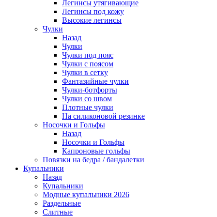
Легинсы утягивающие
Легинсы под кожу
Высокие легинсы
Чулки
Назад
Чулки
Чулки под пояс
Чулки с поясом
Чулки в сетку
Фантазийные чулки
Чулки-ботфорты
Чулки со швом
Плотные чулки
На силиконовой резинке
Носочки и Гольфы
Назад
Носочки и Гольфы
Капроновые гольфы
Повязки на бедра / бандалетки
Купальники
Назад
Купальники
Модные купальники 2026
Раздельные
Слитные