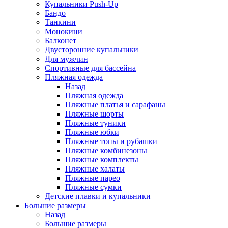
Купальники Push-Up
Бандо
Танкини
Монокини
Балконет
Двусторонние купальники
Для мужчин
Спортивные для бассейна
Пляжная одежда
Назад
Пляжная одежда
Пляжные платья и сарафаны
Пляжные шорты
Пляжные туники
Пляжные юбки
Пляжные топы и рубашки
Пляжные комбинезоны
Пляжные комплекты
Пляжные халаты
Пляжные парео
Пляжные сумки
Детские плавки и купальники
Большие размеры
Назад
Большие размеры