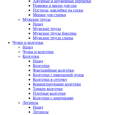
Ажурные и кружевные перчатки
Повязки и маски для сна
Пэстисы, наклейки на соски
Мешки для стирки
Мужские трусы
Назад
Мужские трусы
Мужские трусы боксеры
Мужские трусы слипы
Чулки и колготки
Назад
Чулки и колготки
Колготки
Назад
Колготки
Фантазийные колготки
Колготки с имитацией чулок
Колготки в сеточку
Корректирующие колготки
Тонкие колготки
Плотные колготки
Колготки с шортиками
Легинсы
Назад
Легинсы