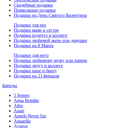
Свадебные подарки
Прикольные подарки
Подарки на День Святого Валентина
Подарки для нее
Подарки маме и сестре
Подарки подруге и коллеге
Подарки любимой жене или девушке
Подарки на 8 Марта
Подарки для него
Подарки любимому мужу или парню
Подарки другу и коллеге
Подарки папе и брату
Подарки на 23 февраля
Бренды
5 Senses
Agua Bendita
Alles
Anais
Angels Never Sin
Aquarilla
Avanua