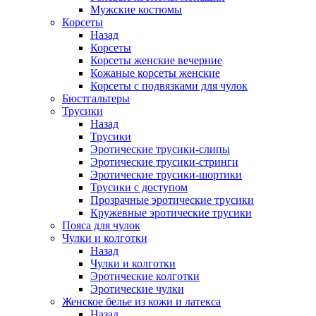
Мужские костюмы
Корсеты
Назад
Корсеты
Корсеты женские вечерние
Кожаные корсеты женские
Корсеты с подвязками для чулок
Бюстгальтеры
Трусики
Назад
Трусики
Эротические трусики-слипы
Эротические трусики-стринги
Эротические трусики-шортики
Трусики с доступом
Прозрачные эротические трусики
Кружевные эротические трусики
Пояса для чулок
Чулки и колготки
Назад
Чулки и колготки
Эротические колготки
Эротические чулки
Женское белье из кожи и латекса
Назад