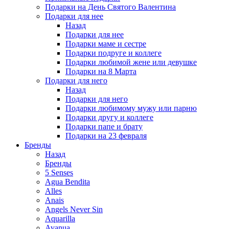
Подарки на День Святого Валентина
Подарки для нее
Назад
Подарки для нее
Подарки маме и сестре
Подарки подруге и коллеге
Подарки любимой жене или девушке
Подарки на 8 Марта
Подарки для него
Назад
Подарки для него
Подарки любимому мужу или парню
Подарки другу и коллеге
Подарки папе и брату
Подарки на 23 февраля
Бренды
Назад
Бренды
5 Senses
Agua Bendita
Alles
Anais
Angels Never Sin
Aquarilla
Avanua