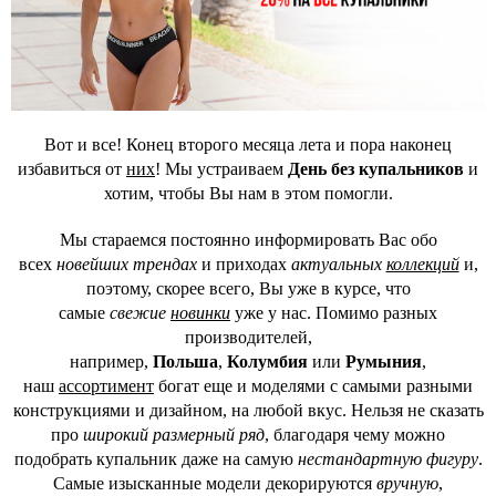
Вот и все! Конец второго месяца лета и пора наконец
избавиться от
них
! Мы устраиваем
День без купальников
и
хотим, чтобы Вы нам в этом помогли.
Мы стараемся постоянно информировать Вас обо
всех
новейших трендах
и приходах
актуальных
коллекций
и,
поэтому, скорее всего, Вы уже в курсе, что
самые
свежие
новинки
уже у нас. Помимо разных
производителей,
например,
Польша
,
Колумбия
или
Румыния
,
наш
ассортимент
богат еще и моделями с самыми разными
конструкциями и дизайном, на любой вкус. Нельзя не сказать
про
широкий размерный ряд
, благодаря чему можно
подобрать купальник даже на самую
нестандартную фигуру
.
Самые изысканные модели декорируются
вручную
,