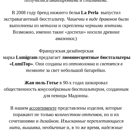
получились
авангардными
и
стильными
.
В 2008 году бренд нижнего белья
La Perla
выпустил
экстравагантный бюстгальтер.
Чашечки в виде драконов
были
выполнены из
металла
и скреплены
черными лентами
.
Возможно, именно такие «доспехи» носили древние
амазонки;)
Французская дизайнерская
марка
Lumigram
предлагает
люминесцентные бюстгальтеры
«LumiTop»
. Они созданы из
оптоволокна
и
светятся в
темноте
за свет небольшой батарейки.
Жан поль Готье
в 90-х годах шокировал
общественность
конусообразным бюстгальтером
, созданным
для певицы Мадонны.
В нашем
ассортименте
представлены изделия, которые
поражают не только
количеством оттенков
, но и их
сочетаниями и
дизайном
.
Изысканные переплетающиеся
нити
,
вышивка
, необычные и, в то же время,
надежные