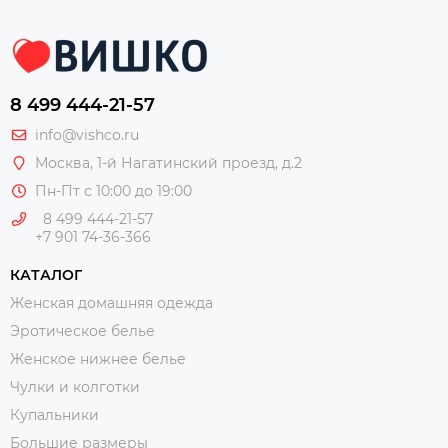
8 499 444-21-57
info@vishco.ru
Москва
, 1-й Нагатинский проезд, д.2
Пн-Пт с 10:00 до 19:00
8 499 444-21-57
+7 901 74-36-366
КАТАЛОГ
Женская домашняя одежда
Эротическое белье
Женское нижнее белье
Чулки и колготки
Купальники
Большие размеры