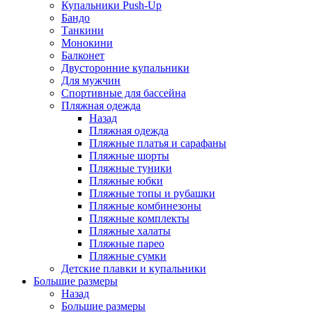
Купальники Push-Up
Бандо
Танкини
Монокини
Балконет
Двусторонние купальники
Для мужчин
Спортивные для бассейна
Пляжная одежда
Назад
Пляжная одежда
Пляжные платья и сарафаны
Пляжные шорты
Пляжные туники
Пляжные юбки
Пляжные топы и рубашки
Пляжные комбинезоны
Пляжные комплекты
Пляжные халаты
Пляжные парео
Пляжные сумки
Детские плавки и купальники
Большие размеры
Назад
Большие размеры