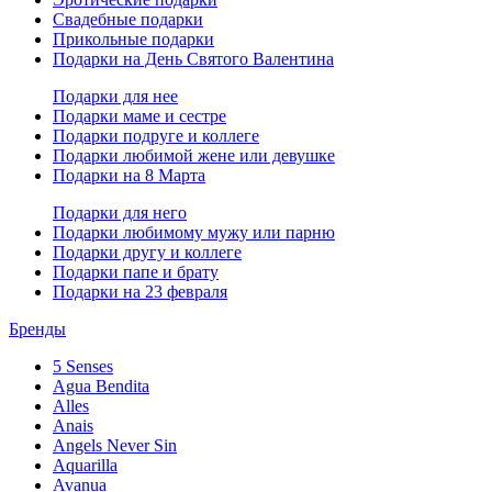
Свадебные подарки
Прикольные подарки
Подарки на День Святого Валентина
Подарки для нее
Подарки маме и сестре
Подарки подруге и коллеге
Подарки любимой жене или девушке
Подарки на 8 Марта
Подарки для него
Подарки любимому мужу или парню
Подарки другу и коллеге
Подарки папе и брату
Подарки на 23 февраля
Бренды
5 Senses
Agua Bendita
Alles
Anais
Angels Never Sin
Aquarilla
Avanua