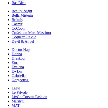
Bas Bleu
Beauty Night
Bella Misteria
Brikoly
Casmir
CoCoon
Cofashion Marc Massimo
Coquette Revue
Devil & Angel
Doctor Nap
Donna
Dreskod
Etna
Evelena
Ewlon
Gabriella
Gorgeous+
Laete
Le Frivole
LivCo Corsetti Fashion
Marilyn
MAT