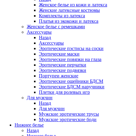
Женское белье из кожи и латекса
Женские латексные костюмы
Комплекты из латекса
Платья из экокожи и латекса
Женское белье с ремешками
Аксессуары
Назад
Аксессуары
Эротические пэстисы на соски
Эротические маски
Эротические повязки на глаза
Эротические перчатки
Эротические подвязки
Портупеи женские
Эротические ошейники БДСМ
Эротические БДСМ наручники
Плетки для ролевых игр
Для мужчин
Назад
Для мужчин
Мужские эротические трусы
Мужские эротические боди
Нижнее белье
Назад
Нижнее белье