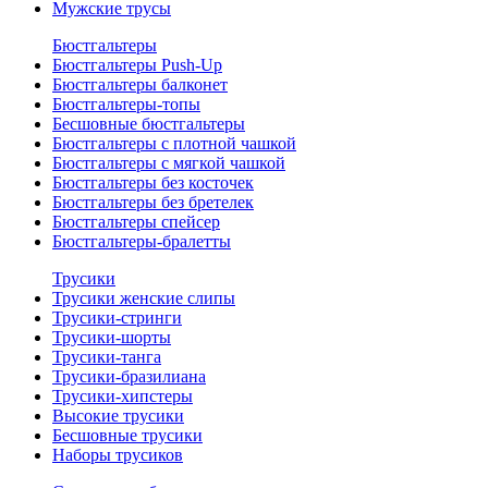
Мужские трусы
Бюстгальтеры
Бюстгальтеры Push-Up
Бюстгальтеры балконет
Бюстгальтеры-топы
Бесшовные бюстгальтеры
Бюстгальтеры с плотной чашкой
Бюстгальтеры с мягкой чашкой
Бюстгальтеры без косточек
Бюстгальтеры без бретелек
Бюстгальтеры спейсер
Бюстгальтеры-бралетты
Трусики
Трусики женские слипы
Трусики-стринги
Трусики-шорты
Трусики-танга
Трусики-бразилиана
Трусики-хипстеры
Высокие трусики
Бесшовные трусики
Наборы трусиков