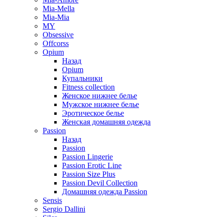
Mia-Mella
Mia-Mia
MY
Obsessive
Offcorss
Opium
Назад
Opium
Купальники
Fitness collection
Женское нижнее белье
Мужское нижнее белье
Эротическое белье
Женская домашняя одежда
Passion
Назад
Passion
Passion Lingerie
Passion Erotic Line
Passion Size Plus
Passion Devil Collection
Домашняя одежда Passion
Sensis
Sergio Dallini