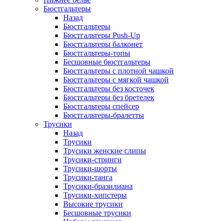
Бюстгальтеры
Назад
Бюстгальтеры
Бюстгальтеры Push-Up
Бюстгальтеры балконет
Бюстгальтеры-топы
Бесшовные бюстгальтеры
Бюстгальтеры с плотной чашкой
Бюстгальтеры с мягкой чашкой
Бюстгальтеры без косточек
Бюстгальтеры без бретелек
Бюстгальтеры спейсер
Бюстгальтеры-бралетты
Трусики
Назад
Трусики
Трусики женские слипы
Трусики-стринги
Трусики-шорты
Трусики-танга
Трусики-бразилиана
Трусики-хипстеры
Высокие трусики
Бесшовные трусики