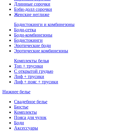
Длинные сорочки
Бэби-долл сорочки
Женские неглиже
Бодистокинги и комбинезоны
Боди-сетка
Боди-комбинезоны
Бодистокинги
Эротические боди
Эротические комбинезоны
Комплекты белья
Топ + трусики
С открытой грудью
Лиф + трусики
Лиф + пояс + трусики
Нижнее белье
Свадебное белье
Бюстье
Комплекты
Пояса для чулок
Боди
Аксессуары