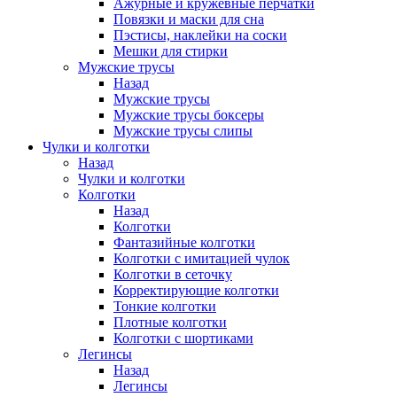
Ажурные и кружевные перчатки
Повязки и маски для сна
Пэстисы, наклейки на соски
Мешки для стирки
Мужские трусы
Назад
Мужские трусы
Мужские трусы боксеры
Мужские трусы слипы
Чулки и колготки
Назад
Чулки и колготки
Колготки
Назад
Колготки
Фантазийные колготки
Колготки с имитацией чулок
Колготки в сеточку
Корректирующие колготки
Тонкие колготки
Плотные колготки
Колготки с шортиками
Легинсы
Назад
Легинсы