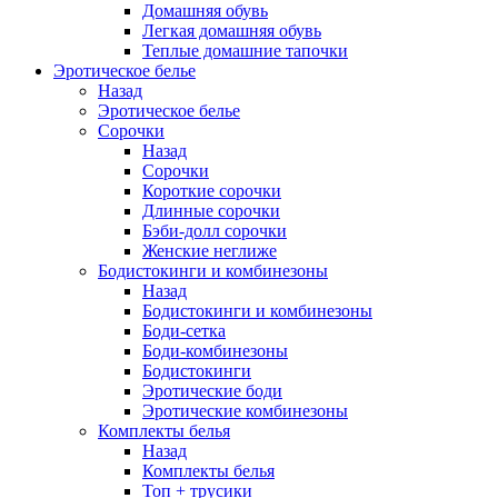
Домашняя обувь
Легкая домашняя обувь
Теплые домашние тапочки
Эротическое белье
Назад
Эротическое белье
Сорочки
Назад
Сорочки
Короткие сорочки
Длинные сорочки
Бэби-долл сорочки
Женские неглиже
Бодистокинги и комбинезоны
Назад
Бодистокинги и комбинезоны
Боди-сетка
Боди-комбинезоны
Бодистокинги
Эротические боди
Эротические комбинезоны
Комплекты белья
Назад
Комплекты белья
Топ + трусики