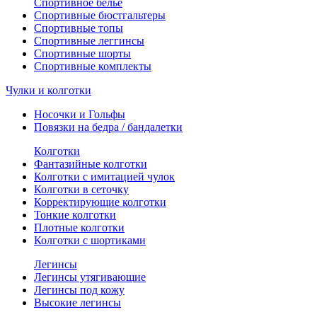
Спортивное белье
Спортивные бюстгальтеры
Спортивные топы
Спортивные леггинсы
Спортивные шорты
Спортивные комплекты
Чулки и колготки
Носочки и Гольфы
Повязки на бедра / бандалетки
Колготки
Фантазийные колготки
Колготки с имитацией чулок
Колготки в сеточку
Корректирующие колготки
Тонкие колготки
Плотные колготки
Колготки с шортиками
Легинсы
Легинсы утягивающие
Легинсы под кожу
Высокие легинсы