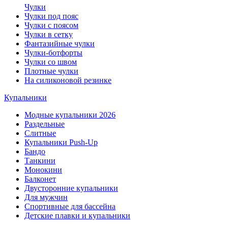
Чулки
Чулки под пояс
Чулки с поясом
Чулки в сетку
Фантазийные чулки
Чулки-ботфорты
Чулки со швом
Плотные чулки
На силиконовой резинке
Купальники
Модные купальники 2026
Раздельные
Слитные
Купальники Push-Up
Бандо
Танкини
Монокини
Балконет
Двусторонние купальники
Для мужчин
Спортивные для бассейна
Детские плавки и купальники