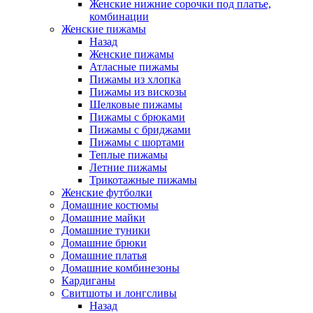
Женские нижние сорочки под платье,
комбинации
Женские пижамы
Назад
Женские пижамы
Атласные пижамы
Пижамы из хлопка
Пижамы из вискозы
Шелковые пижамы
Пижамы с брюками
Пижамы с бриджами
Пижамы с шортами
Теплые пижамы
Летние пижамы
Трикотажные пижамы
Женские футболки
Домашние костюмы
Домашние майки
Домашние туники
Домашние брюки
Домашние платья
Домашние комбинезоны
Кардиганы
Свитшоты и лонгсливы
Назад