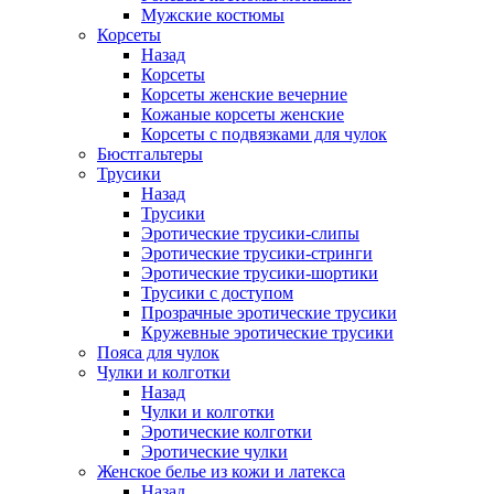
Мужские костюмы
Корсеты
Назад
Корсеты
Корсеты женские вечерние
Кожаные корсеты женские
Корсеты с подвязками для чулок
Бюстгальтеры
Трусики
Назад
Трусики
Эротические трусики-слипы
Эротические трусики-стринги
Эротические трусики-шортики
Трусики с доступом
Прозрачные эротические трусики
Кружевные эротические трусики
Пояса для чулок
Чулки и колготки
Назад
Чулки и колготки
Эротические колготки
Эротические чулки
Женское белье из кожи и латекса
Назад