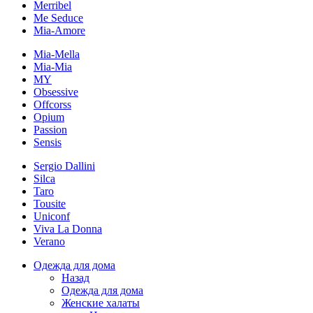
Merribel
Me Seduce
Mia-Amore
Mia-Mella
Mia-Mia
MY
Obsessive
Offcorss
Opium
Passion
Sensis
Sergio Dallini
Silca
Taro
Tousite
Uniconf
Viva La Donna
Verano
Одежда для дома
Назад
Одежда для дома
Женские халаты