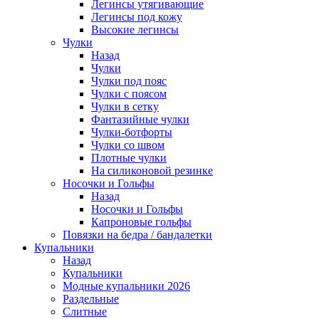
Легинсы утягивающие
Легинсы под кожу
Высокие легинсы
Чулки
Назад
Чулки
Чулки под пояс
Чулки с поясом
Чулки в сетку
Фантазийные чулки
Чулки-ботфорты
Чулки со швом
Плотные чулки
На силиконовой резинке
Носочки и Гольфы
Назад
Носочки и Гольфы
Капроновые гольфы
Повязки на бедра / бандалетки
Купальники
Назад
Купальники
Модные купальники 2026
Раздельные
Слитные