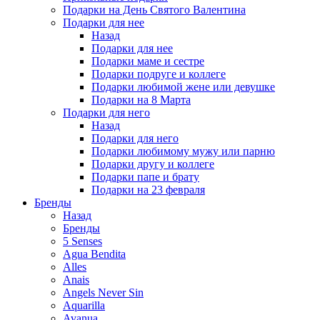
Подарки на День Святого Валентина
Подарки для нее
Назад
Подарки для нее
Подарки маме и сестре
Подарки подруге и коллеге
Подарки любимой жене или девушке
Подарки на 8 Марта
Подарки для него
Назад
Подарки для него
Подарки любимому мужу или парню
Подарки другу и коллеге
Подарки папе и брату
Подарки на 23 февраля
Бренды
Назад
Бренды
5 Senses
Agua Bendita
Alles
Anais
Angels Never Sin
Aquarilla
Avanua