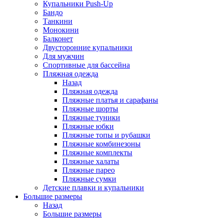
Купальники Push-Up
Бандо
Танкини
Монокини
Балконет
Двусторонние купальники
Для мужчин
Спортивные для бассейна
Пляжная одежда
Назад
Пляжная одежда
Пляжные платья и сарафаны
Пляжные шорты
Пляжные туники
Пляжные юбки
Пляжные топы и рубашки
Пляжные комбинезоны
Пляжные комплекты
Пляжные халаты
Пляжные парео
Пляжные сумки
Детские плавки и купальники
Большие размеры
Назад
Большие размеры