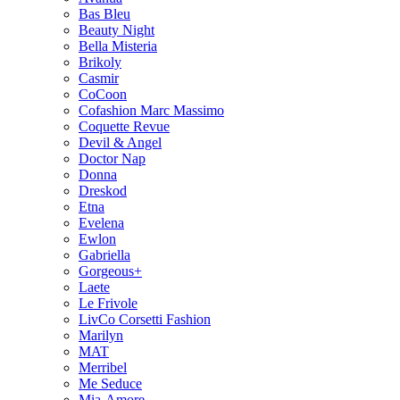
Bas Bleu
Beauty Night
Bella Misteria
Brikoly
Casmir
CoCoon
Cofashion Marc Massimo
Coquette Revue
Devil & Angel
Doctor Nap
Donna
Dreskod
Etna
Evelena
Ewlon
Gabriella
Gorgeous+
Laete
Le Frivole
LivCo Corsetti Fashion
Marilyn
MAT
Merribel
Me Seduce
Mia-Amore