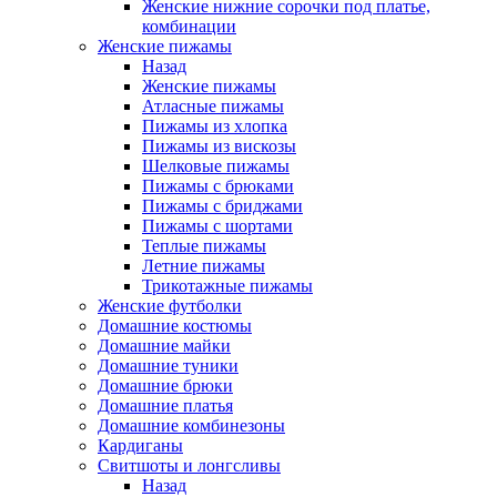
Женские нижние сорочки под платье,
комбинации
Женские пижамы
Назад
Женские пижамы
Атласные пижамы
Пижамы из хлопка
Пижамы из вискозы
Шелковые пижамы
Пижамы с брюками
Пижамы с бриджами
Пижамы с шортами
Теплые пижамы
Летние пижамы
Трикотажные пижамы
Женские футболки
Домашние костюмы
Домашние майки
Домашние туники
Домашние брюки
Домашние платья
Домашние комбинезоны
Кардиганы
Свитшоты и лонгсливы
Назад