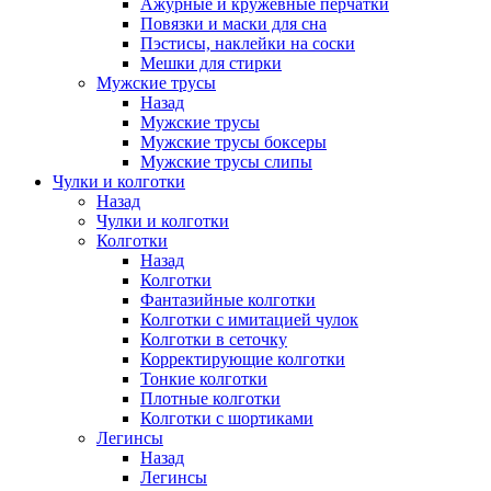
Ажурные и кружевные перчатки
Повязки и маски для сна
Пэстисы, наклейки на соски
Мешки для стирки
Мужские трусы
Назад
Мужские трусы
Мужские трусы боксеры
Мужские трусы слипы
Чулки и колготки
Назад
Чулки и колготки
Колготки
Назад
Колготки
Фантазийные колготки
Колготки с имитацией чулок
Колготки в сеточку
Корректирующие колготки
Тонкие колготки
Плотные колготки
Колготки с шортиками
Легинсы
Назад
Легинсы