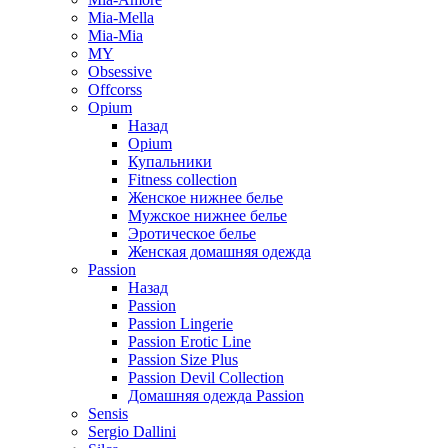
Mia-Mella
Mia-Mia
MY
Obsessive
Offcorss
Opium
Назад
Opium
Купальники
Fitness collection
Женское нижнее белье
Мужское нижнее белье
Эротическое белье
Женская домашняя одежда
Passion
Назад
Passion
Passion Lingerie
Passion Erotic Line
Passion Size Plus
Passion Devil Collection
Домашняя одежда Passion
Sensis
Sergio Dallini