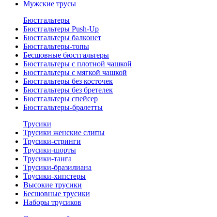
Мужские трусы
Бюстгальтеры
Бюстгальтеры Push-Up
Бюстгальтеры балконет
Бюстгальтеры-топы
Бесшовные бюстгальтеры
Бюстгальтеры с плотной чашкой
Бюстгальтеры с мягкой чашкой
Бюстгальтеры без косточек
Бюстгальтеры без бретелек
Бюстгальтеры спейсер
Бюстгальтеры-бралетты
Трусики
Трусики женские слипы
Трусики-стринги
Трусики-шорты
Трусики-танга
Трусики-бразилиана
Трусики-хипстеры
Высокие трусики
Бесшовные трусики
Наборы трусиков