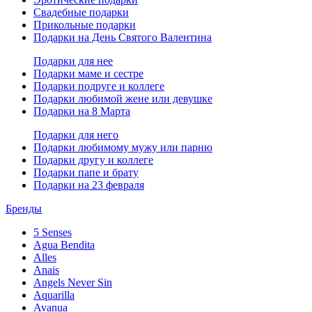
Свадебные подарки
Прикольные подарки
Подарки на День Святого Валентина
Подарки для нее
Подарки маме и сестре
Подарки подруге и коллеге
Подарки любимой жене или девушке
Подарки на 8 Марта
Подарки для него
Подарки любимому мужу или парню
Подарки другу и коллеге
Подарки папе и брату
Подарки на 23 февраля
Бренды
5 Senses
Agua Bendita
Alles
Anais
Angels Never Sin
Aquarilla
Avanua