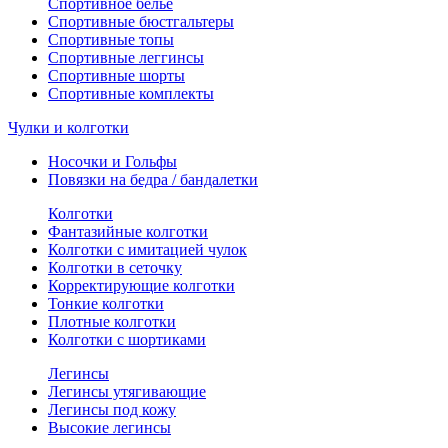
Спортивное белье
Спортивные бюстгальтеры
Спортивные топы
Спортивные леггинсы
Спортивные шорты
Спортивные комплекты
Чулки и колготки
Носочки и Гольфы
Повязки на бедра / бандалетки
Колготки
Фантазийные колготки
Колготки с имитацией чулок
Колготки в сеточку
Корректирующие колготки
Тонкие колготки
Плотные колготки
Колготки с шортиками
Легинсы
Легинсы утягивающие
Легинсы под кожу
Высокие легинсы