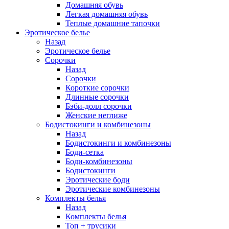
Домашняя обувь
Легкая домашняя обувь
Теплые домашние тапочки
Эротическое белье
Назад
Эротическое белье
Сорочки
Назад
Сорочки
Короткие сорочки
Длинные сорочки
Бэби-долл сорочки
Женские неглиже
Бодистокинги и комбинезоны
Назад
Бодистокинги и комбинезоны
Боди-сетка
Боди-комбинезоны
Бодистокинги
Эротические боди
Эротические комбинезоны
Комплекты белья
Назад
Комплекты белья
Топ + трусики