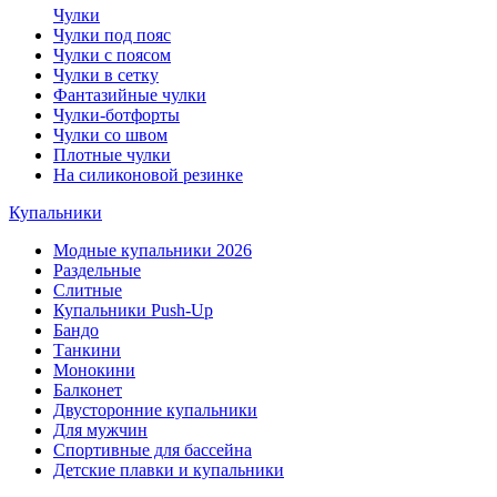
Чулки
Чулки под пояс
Чулки с поясом
Чулки в сетку
Фантазийные чулки
Чулки-ботфорты
Чулки со швом
Плотные чулки
На силиконовой резинке
Купальники
Модные купальники 2026
Раздельные
Слитные
Купальники Push-Up
Бандо
Танкини
Монокини
Балконет
Двусторонние купальники
Для мужчин
Спортивные для бассейна
Детские плавки и купальники