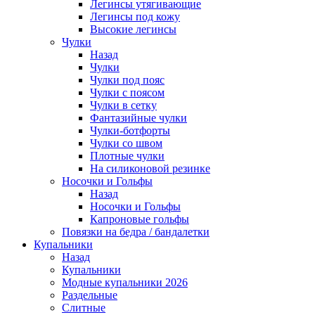
Легинсы утягивающие
Легинсы под кожу
Высокие легинсы
Чулки
Назад
Чулки
Чулки под пояс
Чулки с поясом
Чулки в сетку
Фантазийные чулки
Чулки-ботфорты
Чулки со швом
Плотные чулки
На силиконовой резинке
Носочки и Гольфы
Назад
Носочки и Гольфы
Капроновые гольфы
Повязки на бедра / бандалетки
Купальники
Назад
Купальники
Модные купальники 2026
Раздельные
Слитные