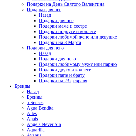
Подарки на День Святого Валентина
Подарки для нее
Назад
Подарки для нее
Подарки маме и сестре
Подарки подруге и коллеге
Подарки любимой жене или девушке
Подарки на 8 Марта
Подарки для него
Назад
Подарки для него
Подарки любимому мужу или парню
Подарки другу и коллеге
Подарки папе и брату
Подарки на 23 февраля
Бренды
Назад
Бренды
5 Senses
Agua Bendita
Alles
Anais
Angels Never Sin
Aquarilla
Avanua