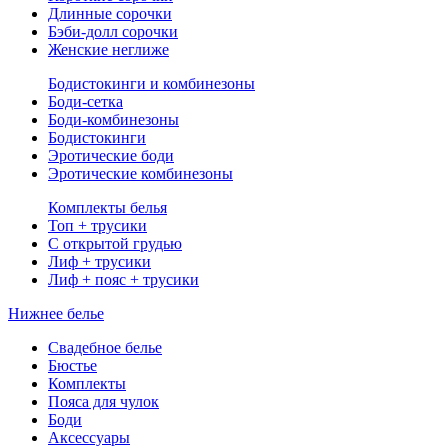
Длинные сорочки
Бэби-долл сорочки
Женские неглиже
Бодистокинги и комбинезоны
Боди-сетка
Боди-комбинезоны
Бодистокинги
Эротические боди
Эротические комбинезоны
Комплекты белья
Топ + трусики
С открытой грудью
Лиф + трусики
Лиф + пояс + трусики
Нижнее белье
Свадебное белье
Бюстье
Комплекты
Пояса для чулок
Боди
Аксессуары