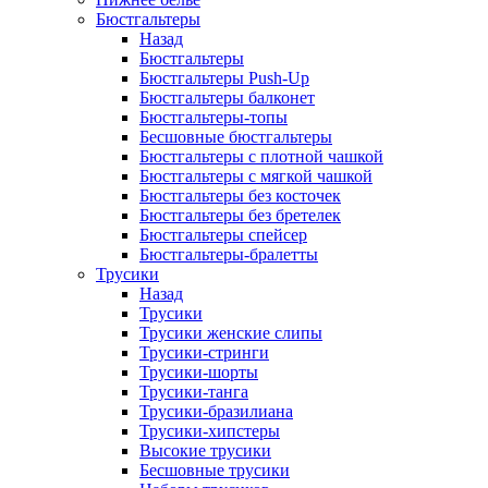
Бюстгальтеры
Назад
Бюстгальтеры
Бюстгальтеры Push-Up
Бюстгальтеры балконет
Бюстгальтеры-топы
Бесшовные бюстгальтеры
Бюстгальтеры с плотной чашкой
Бюстгальтеры с мягкой чашкой
Бюстгальтеры без косточек
Бюстгальтеры без бретелек
Бюстгальтеры спейсер
Бюстгальтеры-бралетты
Трусики
Назад
Трусики
Трусики женские слипы
Трусики-стринги
Трусики-шорты
Трусики-танга
Трусики-бразилиана
Трусики-хипстеры
Высокие трусики
Бесшовные трусики