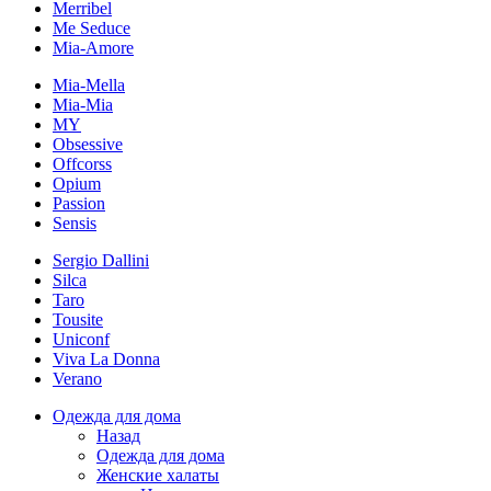
Merribel
Me Seduce
Mia-Amore
Mia-Mella
Mia-Mia
MY
Obsessive
Offcorss
Opium
Passion
Sensis
Sergio Dallini
Silca
Taro
Tousite
Uniconf
Viva La Donna
Verano
Одежда для дома
Назад
Одежда для дома
Женские халаты