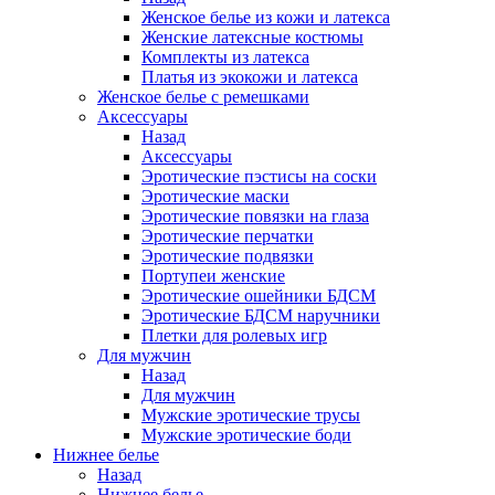
Женское белье из кожи и латекса
Женские латексные костюмы
Комплекты из латекса
Платья из экокожи и латекса
Женское белье с ремешками
Аксессуары
Назад
Аксессуары
Эротические пэстисы на соски
Эротические маски
Эротические повязки на глаза
Эротические перчатки
Эротические подвязки
Портупеи женские
Эротические ошейники БДСМ
Эротические БДСМ наручники
Плетки для ролевых игр
Для мужчин
Назад
Для мужчин
Мужские эротические трусы
Мужские эротические боди
Нижнее белье
Назад
Нижнее белье