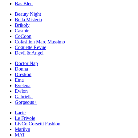
Bas Bleu
Beauty Night
Bella Misteria
Brikoly
Casmir
CoCoon
Cofashion Marc Massimo
Coquette Revue
Devil & Angel
Doctor Nap
Donna
Dreskod
Etna
Evelena
Ewlon
Gabriella
Gorgeous+
Laete
Le Frivole
LivCo Corsetti Fashion
Marilyn
MAT