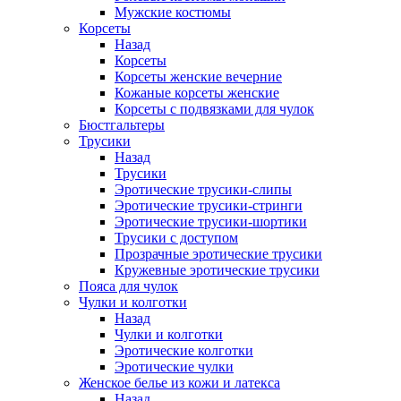
Мужские костюмы
Корсеты
Назад
Корсеты
Корсеты женские вечерние
Кожаные корсеты женские
Корсеты с подвязками для чулок
Бюстгальтеры
Трусики
Назад
Трусики
Эротические трусики-слипы
Эротические трусики-стринги
Эротические трусики-шортики
Трусики с доступом
Прозрачные эротические трусики
Кружевные эротические трусики
Пояса для чулок
Чулки и колготки
Назад
Чулки и колготки
Эротические колготки
Эротические чулки
Женское белье из кожи и латекса
Назад