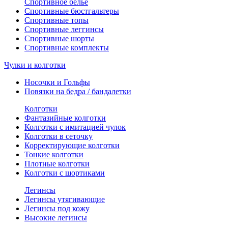
Спортивное белье
Спортивные бюстгальтеры
Спортивные топы
Спортивные леггинсы
Спортивные шорты
Спортивные комплекты
Чулки и колготки
Носочки и Гольфы
Повязки на бедра / бандалетки
Колготки
Фантазийные колготки
Колготки с имитацией чулок
Колготки в сеточку
Корректирующие колготки
Тонкие колготки
Плотные колготки
Колготки с шортиками
Легинсы
Легинсы утягивающие
Легинсы под кожу
Высокие легинсы