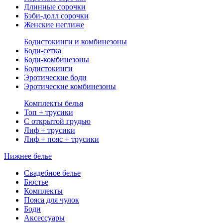
Длинные сорочки
Бэби-долл сорочки
Женские неглиже
Бодистокинги и комбинезоны
Боди-сетка
Боди-комбинезоны
Бодистокинги
Эротические боди
Эротические комбинезоны
Комплекты белья
Топ + трусики
С открытой грудью
Лиф + трусики
Лиф + пояс + трусики
Нижнее белье
Свадебное белье
Бюстье
Комплекты
Пояса для чулок
Боди
Аксессуары