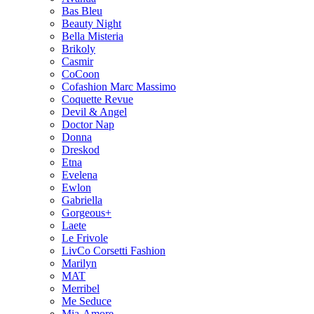
Bas Bleu
Beauty Night
Bella Misteria
Brikoly
Casmir
CoCoon
Cofashion Marc Massimo
Coquette Revue
Devil & Angel
Doctor Nap
Donna
Dreskod
Etna
Evelena
Ewlon
Gabriella
Gorgeous+
Laete
Le Frivole
LivCo Corsetti Fashion
Marilyn
MAT
Merribel
Me Seduce
Mia-Amore