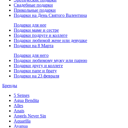
Свадебные подарки
Прикольные подарки
Подарки на День Святого Валентина
Подарки для нее
Подарки маме и сестре
Подарки подруге и коллеге
Подарки любимой жене или девушке
Подарки на 8 Марта
Подарки для него
Подарки любимому мужу или парню
Подарки другу и коллеге
Подарки папе и брату
Подарки на 23 февраля
Бренды
5 Senses
Agua Bendita
Alles
Anais
Angels Never Sin
Aquarilla
Avanua