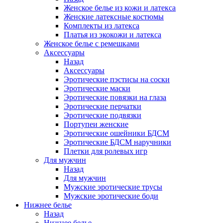
Женское белье из кожи и латекса
Женские латексные костюмы
Комплекты из латекса
Платья из экокожи и латекса
Женское белье с ремешками
Аксессуары
Назад
Аксессуары
Эротические пэстисы на соски
Эротические маски
Эротические повязки на глаза
Эротические перчатки
Эротические подвязки
Портупеи женские
Эротические ошейники БДСМ
Эротические БДСМ наручники
Плетки для ролевых игр
Для мужчин
Назад
Для мужчин
Мужские эротические трусы
Мужские эротические боди
Нижнее белье
Назад
Нижнее белье