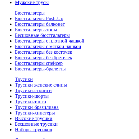
Мужские трусы
Бюстгальтеры
Бюстгальтеры Push-Up
Бюстгальтеры балконет
Бюстгальтеры-топы
Бесшовные бюстгальтеры
Бюстгальтеры с плотной чашкой
Бюстгальтеры с мягкой чашкой
Бюстгальтеры без косточек
Бюстгальтеры без бретелек
Бюстгальтеры спейсер
Бюстгальтеры-бралетты
Трусики
Трусики женские слипы
Трусики-стринги
Трусики-шорты
Трусики-танга
Трусики-бразилиана
Трусики-хипстеры
Высокие трусики
Бесшовные трусики
Наборы трусиков