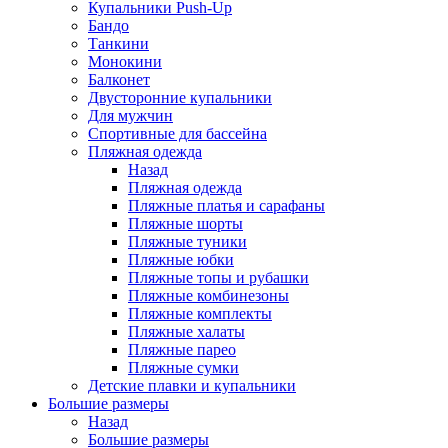
Купальники Push-Up
Бандо
Танкини
Монокини
Балконет
Двусторонние купальники
Для мужчин
Спортивные для бассейна
Пляжная одежда
Назад
Пляжная одежда
Пляжные платья и сарафаны
Пляжные шорты
Пляжные туники
Пляжные юбки
Пляжные топы и рубашки
Пляжные комбинезоны
Пляжные комплекты
Пляжные халаты
Пляжные парео
Пляжные сумки
Детские плавки и купальники
Большие размеры
Назад
Большие размеры