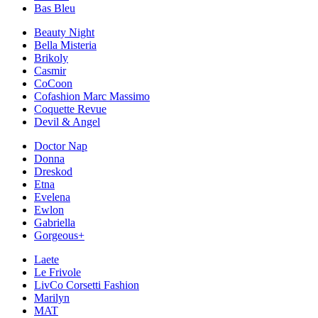
Bas Bleu
Beauty Night
Bella Misteria
Brikoly
Casmir
CoCoon
Cofashion Marc Massimo
Coquette Revue
Devil & Angel
Doctor Nap
Donna
Dreskod
Etna
Evelena
Ewlon
Gabriella
Gorgeous+
Laete
Le Frivole
LivCo Corsetti Fashion
Marilyn
MAT