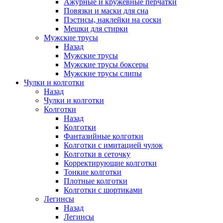
Ажурные и кружевные перчатки
Повязки и маски для сна
Пэстисы, наклейки на соски
Мешки для стирки
Мужские трусы
Назад
Мужские трусы
Мужские трусы боксеры
Мужские трусы слипы
Чулки и колготки
Назад
Чулки и колготки
Колготки
Назад
Колготки
Фантазийные колготки
Колготки с имитацией чулок
Колготки в сеточку
Корректирующие колготки
Тонкие колготки
Плотные колготки
Колготки с шортиками
Легинсы
Назад
Легинсы