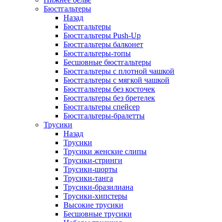
Бюстгальтеры
Назад
Бюстгальтеры
Бюстгальтеры Push-Up
Бюстгальтеры балконет
Бюстгальтеры-топы
Бесшовные бюстгальтеры
Бюстгальтеры с плотной чашкой
Бюстгальтеры с мягкой чашкой
Бюстгальтеры без косточек
Бюстгальтеры без бретелек
Бюстгальтеры спейсер
Бюстгальтеры-бралетты
Трусики
Назад
Трусики
Трусики женские слипы
Трусики-стринги
Трусики-шорты
Трусики-танга
Трусики-бразилиана
Трусики-хипстеры
Высокие трусики
Бесшовные трусики