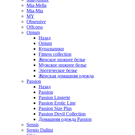
Mia-Mella
Mia-Mia
MY
Obsessive
Offcorss
Opium
Назад
Opium
Купальники
Fitness collection
Женское нижнее белье
Мужское нижнее белье
Эротическое белье
Женская домашняя одежда
Passion
Назад
Passion
Passion Lingerie
Passion Erotic Line
Passion Size Plus
Passion Devil Collection
Домашняя одежда Passion
Sensis
Sergio Dallini