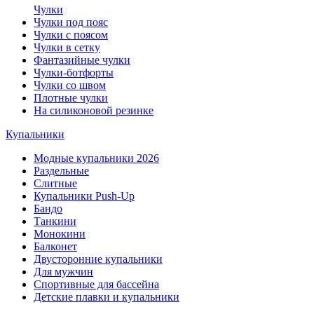
Чулки
Чулки под пояс
Чулки с поясом
Чулки в сетку
Фантазийные чулки
Чулки-ботфорты
Чулки со швом
Плотные чулки
На силиконовой резинке
Купальники
Модные купальники 2026
Раздельные
Слитные
Купальники Push-Up
Бандо
Танкини
Монокини
Балконет
Двусторонние купальники
Для мужчин
Спортивные для бассейна
Детские плавки и купальники