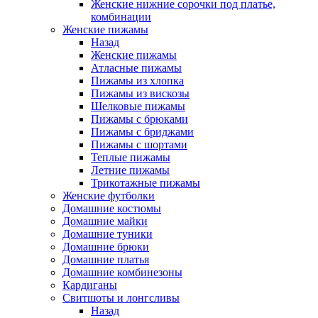
Женские нижние сорочки под платье,
комбинации
Женские пижамы
Назад
Женские пижамы
Атласные пижамы
Пижамы из хлопка
Пижамы из вискозы
Шелковые пижамы
Пижамы с брюками
Пижамы с бриджами
Пижамы с шортами
Теплые пижамы
Летние пижамы
Трикотажные пижамы
Женские футболки
Домашние костюмы
Домашние майки
Домашние туники
Домашние брюки
Домашние платья
Домашние комбинезоны
Кардиганы
Свитшоты и лонгсливы
Назад