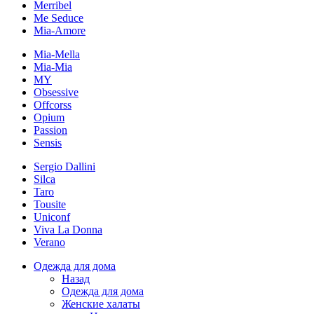
Merribel
Me Seduce
Mia-Amore
Mia-Mella
Mia-Mia
MY
Obsessive
Offcorss
Opium
Passion
Sensis
Sergio Dallini
Silca
Taro
Tousite
Uniconf
Viva La Donna
Verano
Одежда для дома
Назад
Одежда для дома
Женские халаты