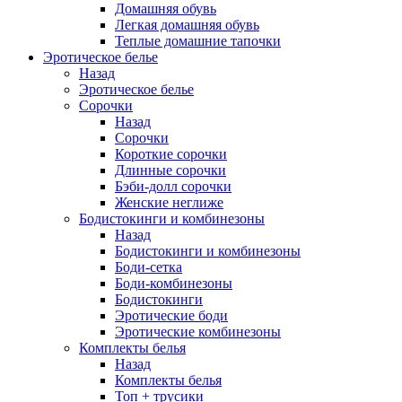
Домашняя обувь
Легкая домашняя обувь
Теплые домашние тапочки
Эротическое белье
Назад
Эротическое белье
Сорочки
Назад
Сорочки
Короткие сорочки
Длинные сорочки
Бэби-долл сорочки
Женские неглиже
Бодистокинги и комбинезоны
Назад
Бодистокинги и комбинезоны
Боди-сетка
Боди-комбинезоны
Бодистокинги
Эротические боди
Эротические комбинезоны
Комплекты белья
Назад
Комплекты белья
Топ + трусики