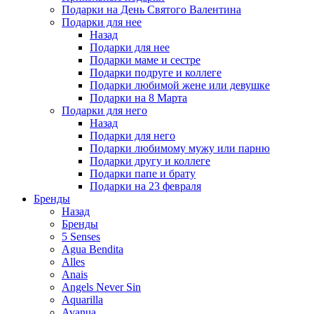
Подарки на День Святого Валентина
Подарки для нее
Назад
Подарки для нее
Подарки маме и сестре
Подарки подруге и коллеге
Подарки любимой жене или девушке
Подарки на 8 Марта
Подарки для него
Назад
Подарки для него
Подарки любимому мужу или парню
Подарки другу и коллеге
Подарки папе и брату
Подарки на 23 февраля
Бренды
Назад
Бренды
5 Senses
Agua Bendita
Alles
Anais
Angels Never Sin
Aquarilla
Avanua