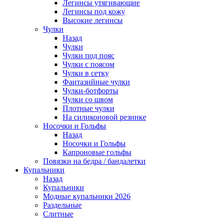
Легинсы утягивающие
Легинсы под кожу
Высокие легинсы
Чулки
Назад
Чулки
Чулки под пояс
Чулки с поясом
Чулки в сетку
Фантазийные чулки
Чулки-ботфорты
Чулки со швом
Плотные чулки
На силиконовой резинке
Носочки и Гольфы
Назад
Носочки и Гольфы
Капроновые гольфы
Повязки на бедра / бандалетки
Купальники
Назад
Купальники
Модные купальники 2026
Раздельные
Слитные