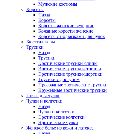
Мужские костюмы
Корсеты
Назад
Корсеты
Корсеты женские вечерние
Кожаные корсеты женские
Корсеты с подвязками для чулок
Бюстгальтеры
Трусики
Назад
Трусики
Эротические трусики-слипы
Эротические трусики-стринги
Эротические трусики-шортики
Трусики с доступом
Прозрачные эротические трусики
Кружевные эротические трусики
Пояса для чулок
Чулки и колготки
Назад
Чулки и колготки
Эротические колготки
Эротические чулки
Женское белье из кожи и латекса
Назад