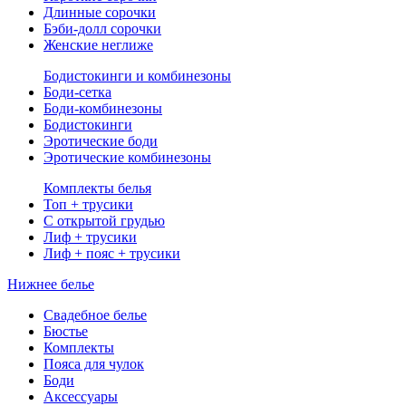
Длинные сорочки
Бэби-долл сорочки
Женские неглиже
Бодистокинги и комбинезоны
Боди-сетка
Боди-комбинезоны
Бодистокинги
Эротические боди
Эротические комбинезоны
Комплекты белья
Топ + трусики
С открытой грудью
Лиф + трусики
Лиф + пояс + трусики
Нижнее белье
Свадебное белье
Бюстье
Комплекты
Пояса для чулок
Боди
Аксессуары