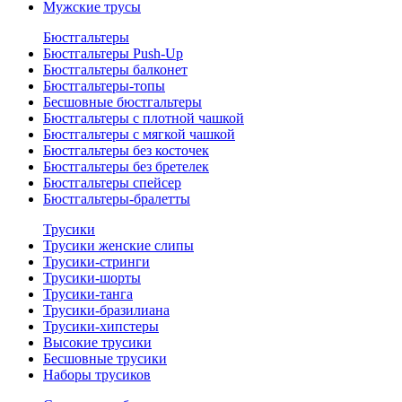
Мужские трусы
Бюстгальтеры
Бюстгальтеры Push-Up
Бюстгальтеры балконет
Бюстгальтеры-топы
Бесшовные бюстгальтеры
Бюстгальтеры с плотной чашкой
Бюстгальтеры с мягкой чашкой
Бюстгальтеры без косточек
Бюстгальтеры без бретелек
Бюстгальтеры спейсер
Бюстгальтеры-бралетты
Трусики
Трусики женские слипы
Трусики-стринги
Трусики-шорты
Трусики-танга
Трусики-бразилиана
Трусики-хипстеры
Высокие трусики
Бесшовные трусики
Наборы трусиков