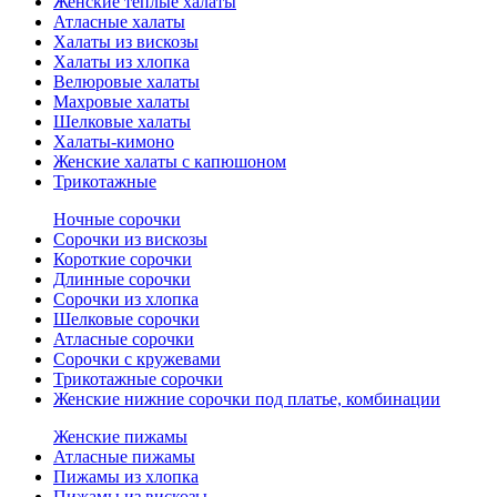
Женские теплые халаты
Атласные халаты
Халаты из вискозы
Халаты из хлопка
Велюровые халаты
Махровые халаты
Шелковые халаты
Халаты-кимоно
Женские халаты с капюшоном
Трикотажные
Ночные сорочки
Сорочки из вискозы
Короткие сорочки
Длинные сорочки
Сорочки из хлопка
Шелковые сорочки
Атласные сорочки
Сорочки с кружевами
Трикотажные сорочки
Женские нижние сорочки под платье, комбинации
Женские пижамы
Атласные пижамы
Пижамы из хлопка
Пижамы из вискозы