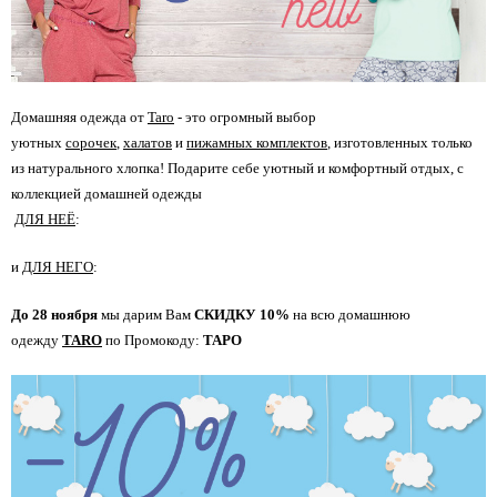
Домашняя одежда от
Taro
- это огромный выбор
уютных
сорочек
,
халатов
и
пижамных комплектов
, изготовленных только
из натурального хлопка! Подарите себе уютный и комфортный отдых, с
коллекцией домашней одежды
​​​​​​​
ДЛЯ НЕЁ
:
и
ДЛЯ НЕГО
:
До 28 ноября
мы дарим Вам
СКИДКУ 10%
на всю дома
шнюю
одежду
TARO
по Промокоду:
ТАРО