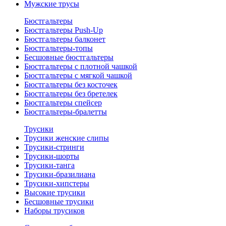
Мужские трусы
Бюстгальтеры
Бюстгальтеры Push-Up
Бюстгальтеры балконет
Бюстгальтеры-топы
Бесшовные бюстгальтеры
Бюстгальтеры с плотной чашкой
Бюстгальтеры с мягкой чашкой
Бюстгальтеры без косточек
Бюстгальтеры без бретелек
Бюстгальтеры спейсер
Бюстгальтеры-бралетты
Трусики
Трусики женские слипы
Трусики-стринги
Трусики-шорты
Трусики-танга
Трусики-бразилиана
Трусики-хипстеры
Высокие трусики
Бесшовные трусики
Наборы трусиков