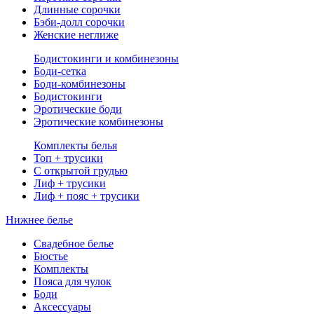
Длинные сорочки
Бэби-долл сорочки
Женские неглиже
Бодистокинги и комбинезоны
Боди-сетка
Боди-комбинезоны
Бодистокинги
Эротические боди
Эротические комбинезоны
Комплекты белья
Топ + трусики
С открытой грудью
Лиф + трусики
Лиф + пояс + трусики
Нижнее белье
Свадебное белье
Бюстье
Комплекты
Пояса для чулок
Боди
Аксессуары