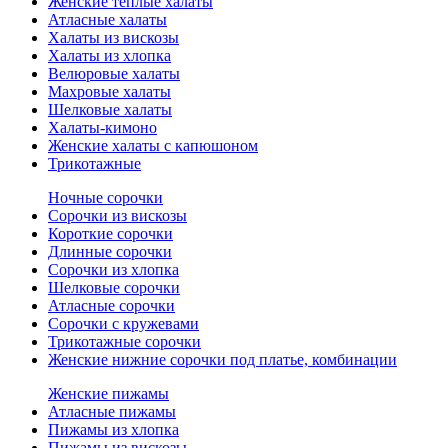
Женские теплые халаты
Атласные халаты
Халаты из вискозы
Халаты из хлопка
Велюровые халаты
Махровые халаты
Шелковые халаты
Халаты-кимоно
Женские халаты с капюшоном
Трикотажные
Ночные сорочки
Сорочки из вискозы
Короткие сорочки
Длинные сорочки
Сорочки из хлопка
Шелковые сорочки
Атласные сорочки
Сорочки с кружевами
Трикотажные сорочки
Женские нижние сорочки под платье, комбинации
Женские пижамы
Атласные пижамы
Пижамы из хлопка
Пижамы из вискозы