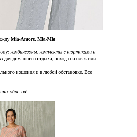
дежду
Mia-Amore
,
Mia-Mia
.
зону:
комбинезоны
,
комплекты с шортиками и
аз
для домашнего отдыха, похода на пляж или
ельного ношения и в любой обстановке. Все
тних образов
!