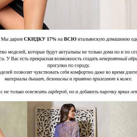
о! Мы дарим
СКИДКУ 17%
на
ВСЮ
итальянскую домашнюю о
во моделей, которые будут актуальны не только дома но и по се
си
. У Вас есть прекрасная возможность создать
невероятный обр
прогулки по городу.
делей позволят чувствовать себя комфортно даже во время длит
материалы
дышат
,
безопасны
и
приятно прилегают к коже
.
с не только
освежить гардероб
, но и добавить парочку
ярких ле