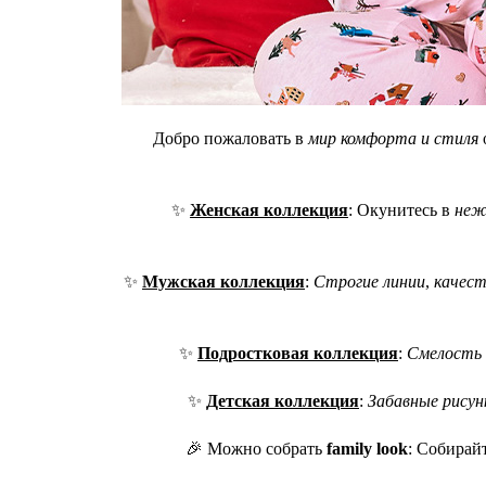
Добро пожаловать в
мир комфорта и стиля
✨
Женская коллекция
: Окунитесь в
неж
✨
Мужская коллекция
:
Строгие линии
,
качес
✨
Подростковая коллекция
:
Смелость
✨
Детская коллекция
:
Забавные рисун
🎉 Можно собрать
family look
: Собирай