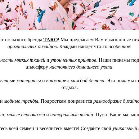
от польского бренда
TARO
! Мы предлагаем Вам изысканные пиж
оригинальных дизайнов
. Каждый найдет что-то
особенное
!
ность мягких тканей
и
утонченных принтов
. Наши пижамы по
атмосферу
настоящего домашнего уюта
.
твенные материалы
и
внимание к каждой детали
. Эти пижамы с
отдыха.
и
модные тренды
. Подросткам понравится
разнообразие дизайн
ки
,
милые персонажи
и
натуральные ткани
. Пусть Ваши малыши
тесь всей семьей и веселитесь вместе! Создайте свой
уникальный 