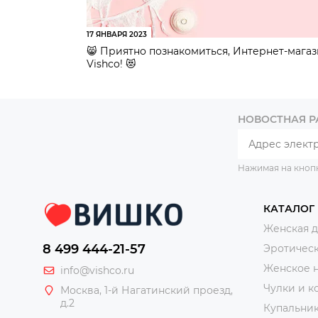
17 ЯНВАРЯ 2023
😸 Приятно познакомиться, Интернет-мага
Vishco! 😻
НОВОСТНАЯ 
Нажимая на кноп
КАТАЛОГ
Женская 
8 499 444-21-57
Эротическ
Женское 
info@vishco.ru
Чулки и к
Москва
, 1-й Нагатинский проезд,
д.2
Купальни