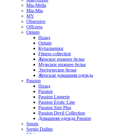
Mia-Mella
Mia-Mia
MY
Obsessive
Offcorss
Opium
Назад
Opium
Купальники
Fitness collection
Женское нижнее белье
Мужское нижнее белье
Эротическое белье
Женская домашняя одежда
Passion
Назад
Passion
Passion Lingerie
Passion Erotic Line
Passion Size Plus
Passion Devil Collection
Домашняя одежда Passion
Sensis
Sergio Dallini