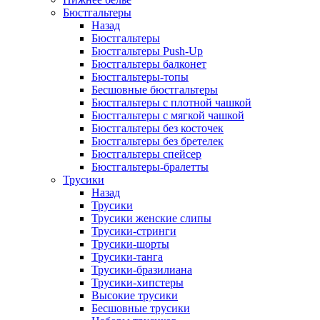
Бюстгальтеры
Назад
Бюстгальтеры
Бюстгальтеры Push-Up
Бюстгальтеры балконет
Бюстгальтеры-топы
Бесшовные бюстгальтеры
Бюстгальтеры с плотной чашкой
Бюстгальтеры с мягкой чашкой
Бюстгальтеры без косточек
Бюстгальтеры без бретелек
Бюстгальтеры спейсер
Бюстгальтеры-бралетты
Трусики
Назад
Трусики
Трусики женские слипы
Трусики-стринги
Трусики-шорты
Трусики-танга
Трусики-бразилиана
Трусики-хипстеры
Высокие трусики
Бесшовные трусики