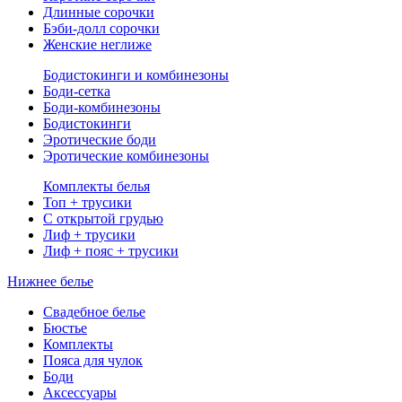
Длинные сорочки
Бэби-долл сорочки
Женские неглиже
Бодистокинги и комбинезоны
Боди-сетка
Боди-комбинезоны
Бодистокинги
Эротические боди
Эротические комбинезоны
Комплекты белья
Топ + трусики
С открытой грудью
Лиф + трусики
Лиф + пояс + трусики
Нижнее белье
Свадебное белье
Бюстье
Комплекты
Пояса для чулок
Боди
Аксессуары