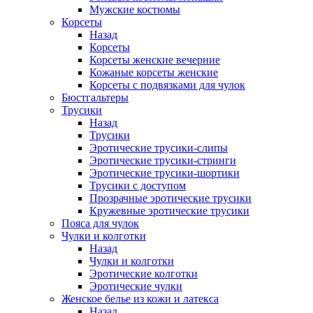
Мужские костюмы
Корсеты
Назад
Корсеты
Корсеты женские вечерние
Кожаные корсеты женские
Корсеты с подвязками для чулок
Бюстгальтеры
Трусики
Назад
Трусики
Эротические трусики-слипы
Эротические трусики-стринги
Эротические трусики-шортики
Трусики с доступом
Прозрачные эротические трусики
Кружевные эротические трусики
Пояса для чулок
Чулки и колготки
Назад
Чулки и колготки
Эротические колготки
Эротические чулки
Женское белье из кожи и латекса
Назад