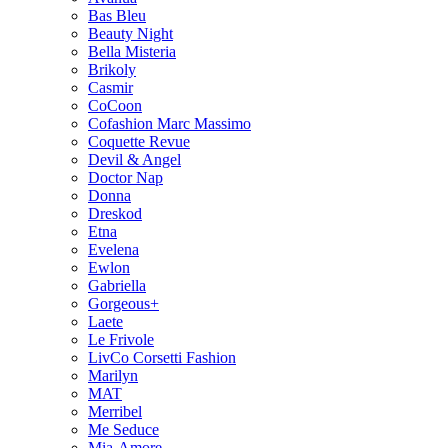
Bas Bleu
Beauty Night
Bella Misteria
Brikoly
Casmir
CoCoon
Cofashion Marc Massimo
Coquette Revue
Devil & Angel
Doctor Nap
Donna
Dreskod
Etna
Evelena
Ewlon
Gabriella
Gorgeous+
Laete
Le Frivole
LivCo Corsetti Fashion
Marilyn
MAT
Merribel
Me Seduce
Mia-Amore