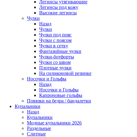
Легинсы утягивающие
Легинсы под кожу
Высокие легинсы
Чулки
Назад
Чулки
Чулки под пояс
Чулки с поясом
Чулки в сетку
Фантазийные чулки
Чулки-ботфорты
Чулки со швом
Плотные чулки
На силиконовой резинке
Носочки и Гольфы
Назад
Носочки и Гольфы
Капроновые гольфы
Повязки на бедра / бандалетки
Купальники
Назад
Купальники
Модные купальники 2026
Раздельные
Слитные