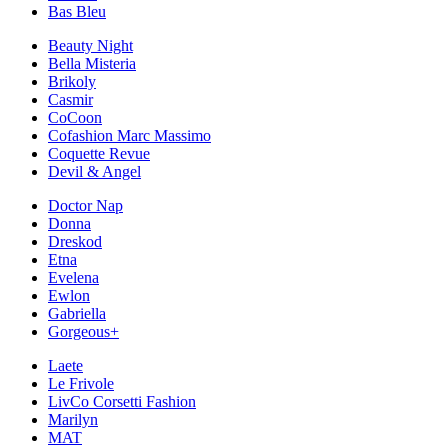
Bas Bleu
Beauty Night
Bella Misteria
Brikoly
Casmir
CoCoon
Cofashion Marc Massimo
Coquette Revue
Devil & Angel
Doctor Nap
Donna
Dreskod
Etna
Evelena
Ewlon
Gabriella
Gorgeous+
Laete
Le Frivole
LivCo Corsetti Fashion
Marilyn
MAT