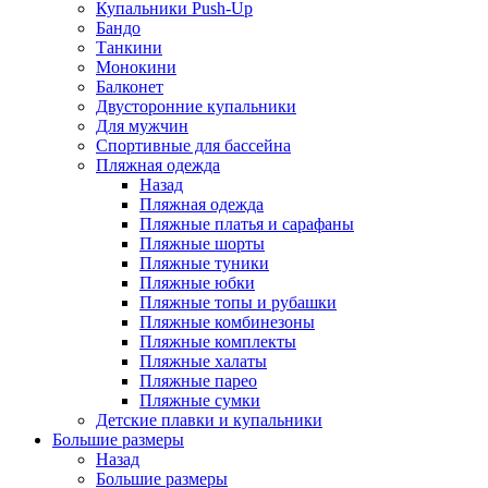
Купальники Push-Up
Бандо
Танкини
Монокини
Балконет
Двусторонние купальники
Для мужчин
Спортивные для бассейна
Пляжная одежда
Назад
Пляжная одежда
Пляжные платья и сарафаны
Пляжные шорты
Пляжные туники
Пляжные юбки
Пляжные топы и рубашки
Пляжные комбинезоны
Пляжные комплекты
Пляжные халаты
Пляжные парео
Пляжные сумки
Детские плавки и купальники
Большие размеры
Назад
Большие размеры