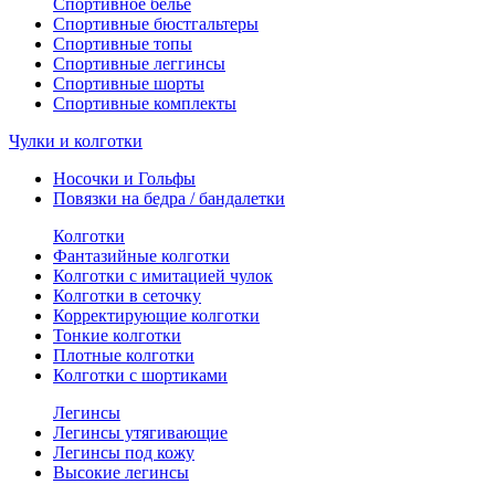
Спортивное белье
Спортивные бюстгальтеры
Спортивные топы
Спортивные леггинсы
Спортивные шорты
Спортивные комплекты
Чулки и колготки
Носочки и Гольфы
Повязки на бедра / бандалетки
Колготки
Фантазийные колготки
Колготки с имитацией чулок
Колготки в сеточку
Корректирующие колготки
Тонкие колготки
Плотные колготки
Колготки с шортиками
Легинсы
Легинсы утягивающие
Легинсы под кожу
Высокие легинсы