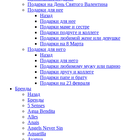
Подарки на День Святого Валентина
Подарки для нее
Назад
Подарки для нее
Подарки маме и сестре
Подарки подруге и коллеге
Подарки любимой жене или девушке
Подарки на 8 Марта
Подарки для него
Назад
Подарки для него
Подарки любимому мужу или парню
Подарки другу и коллеге
Подарки папе и брату
Подарки на 23 февраля
Бренды
Назад
Бренды
5 Senses
Agua Bendita
Alles
Anais
Angels Never Sin
Aquarilla
Avanua