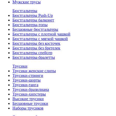
Мужские трусы
Бюстгальтеры
Бюстгальтеры Push-Up
Бюстгальтеры балконет
Бюстгальтеры-топы
Бесшовные бюстгальтеры
Бюстгальтеры с плотной чашкой
Бюстгальтеры с мягкой чашкой
Бюстгальтеры без косточек
Бюстгальтеры без бретелек
Бюстгальтеры спейсер
Бюстгальтеры-бралетты
Трусики
Трусики женские слипы
Трусики-стринги
Трусики-шорты
Трусики-танга
Трусики-бразилиана
Трусики-хипстеры
Высокие трусики
Бесшовные трусики
Наборы трусиков