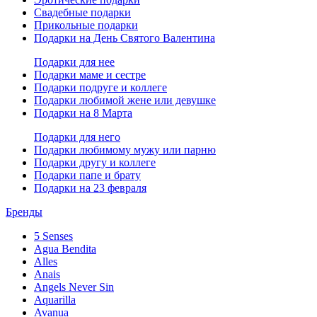
Свадебные подарки
Прикольные подарки
Подарки на День Святого Валентина
Подарки для нее
Подарки маме и сестре
Подарки подруге и коллеге
Подарки любимой жене или девушке
Подарки на 8 Марта
Подарки для него
Подарки любимому мужу или парню
Подарки другу и коллеге
Подарки папе и брату
Подарки на 23 февраля
Бренды
5 Senses
Agua Bendita
Alles
Anais
Angels Never Sin
Aquarilla
Avanua