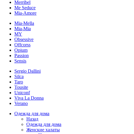
Merribel
Me Seduce
Mia-Amore
Mia-Mella
Mia-Mia
MY
Obsessive
Offcorss
Opium
Passion
Sensis
Sergio Dallini
Silca
Taro
Tousite
Uniconf
Viva La Donna
Verano
Одежда для дома
Назад
Одежда для дома
Женские халаты