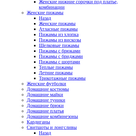
Женские нижние сорочки под платье,
комбинации
Женские пижамы
Назад
Женские пижамы
Атласные пижамы
Пижамы из хлопка
Пижамы из вискозы
Шелковые пижамы
Пижамы с брюками
Пижамы с бриджами
Пижамы с шортами
Теплые пижамы
Летние пижамы
Трикотажные пижамы
Женские футболки
Домашние костюмы
Домашние майки
Домашние туники
Домашние брюки
Домашние платья
Домашние комбинезоны
Кардиганы
Свитшоты и лонгсливы
Назад