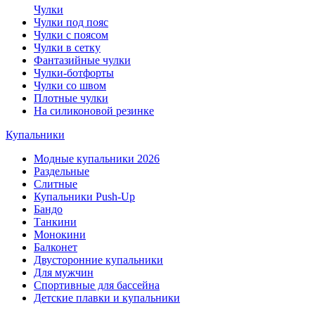
Чулки
Чулки под пояс
Чулки с поясом
Чулки в сетку
Фантазийные чулки
Чулки-ботфорты
Чулки со швом
Плотные чулки
На силиконовой резинке
Купальники
Модные купальники 2026
Раздельные
Слитные
Купальники Push-Up
Бандо
Танкини
Монокини
Балконет
Двусторонние купальники
Для мужчин
Спортивные для бассейна
Детские плавки и купальники