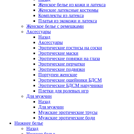
Женское белье из кожи и латекса
Женские латексные костюмы
Комплекты из латекса
Платья из экокожи и латекса
Женское белье с ремешками
Аксессуары
Назад
Аксессуары
Эротические пэстисы на соски
Эротические маски
Эротические повязки на глаза
Эротические перчатки
Эротические подвязки
Портупеи женские
Эротические ошейники БДСМ
Эротические БДСМ наручники
Плетки для ролевых игр
Для мужчин
Назад
Для мужчин
Мужские эротические трусы
Мужские эротические боди
Нижнее белье
Назад
Нижнее белье