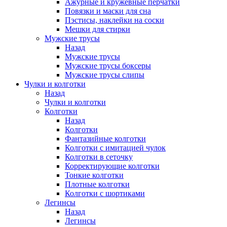
Ажурные и кружевные перчатки
Повязки и маски для сна
Пэстисы, наклейки на соски
Мешки для стирки
Мужские трусы
Назад
Мужские трусы
Мужские трусы боксеры
Мужские трусы слипы
Чулки и колготки
Назад
Чулки и колготки
Колготки
Назад
Колготки
Фантазийные колготки
Колготки с имитацией чулок
Колготки в сеточку
Корректирующие колготки
Тонкие колготки
Плотные колготки
Колготки с шортиками
Легинсы
Назад
Легинсы