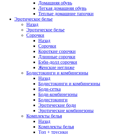
Домашняя обувь
Легкая домашняя обувь
Теплые домашние тапочки
Эротическое белье
Назад
Эротическое белье
Сорочки
Назад
Сорочки
Короткие сорочки
Длинные сорочки
Бэби-долл сорочки
Женские неглиже
Бодистокинги и комбинезоны
Назад
Бодистокинги и комбинезоны
Боди-сетка
Боди-комбинезоны
Бодистокинги
Эротические боди
Эротические комбинезоны
Комплекты белья
Назад
Комплекты белья
Топ + трусики